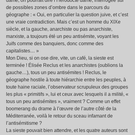
dame, on pourrait dire l’Hérodocte dame, interrogée sur
de possibles zones d’ombre dans le parcours du
géographe : « Oui, en particulier la question juive, et c’est
une vraie contradiction. Mais c’est un homme du XIXe
siècle, et la gauche, anarchiste ou pas anarchiste,
marxiste, a toujours été un peu antisémite, voyant les
Juifs comme des banquiers, donc comme des
capitalistes… »
Mon Dieu, si on ose dire, vite, un café, la sieste est
terminée ! Élisée Reclus et les anarchistes (oublions la
gauche…), tous un peu antisémites ! Reclus, le
géographe hostile à toute hiérarchie entre les peuples, à
toute haine raciale, l’observateur scrupuleux des groupes
les plus « primitifs », lui et ceux avec lesquels il a milité, «
tous un peu antisémites », vraiment ? Comme un effet
boomerang du drame à l’œuvre de l’autre côté de la
Méditerranée, voilà le retour du sceau infamant de
l’antisémitisme ?
La sieste pouvait bien attendre, et les quatre auteurs sont