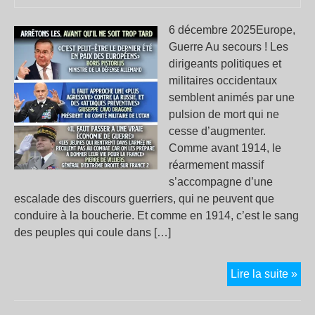
6 décembre 2025Europe,
Guerre Au secours ! Les
dirigeants politiques et
militaires occidentaux
semblent animés par une
pulsion de mort qui ne
cesse d’augmenter.
Comme avant 1914, le
réarmement massif
s’accompagne d’une
escalade des discours guerriers, qui ne peuvent que
conduire à la boucherie. Et comme en 1914, c’est le sang
des peuples qui coule dans […]
«De
Lire la suite »
été
de