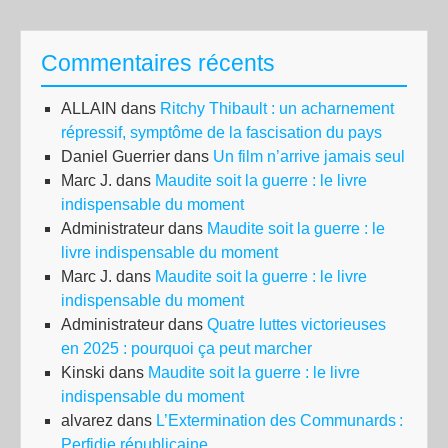
pai
«at
Commentaires récents
pré
les
ALLAIN
dans
Ritchy Thibault : un acharnement
mili
répressif, symptôme de la fascisation du pays
son
Daniel Guerrier
dans
Un film n’arrive jamais seul
de
Marc J.
dans
Maudite soit la guerre : le livre
fous
indispensable du moment
Administrateur
dans
Maudite soit la guerre : le
livre indispensable du moment
Marc J.
dans
Maudite soit la guerre : le livre
indispensable du moment
Administrateur
dans
Quatre luttes victorieuses
en 2025 : pourquoi ça peut marcher
Kinski
dans
Maudite soit la guerre : le livre
indispensable du moment
alvarez
dans
L’Extermination des Communards :
Perfidie républicaine