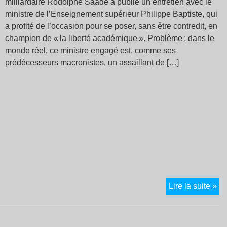
milliardaire Rodolphe Saadé a publié un entretien avec le
ministre de l’Enseignement supérieur Philippe Baptiste, qui
a profité de l’occasion pour se poser, sans être contredit, en
champion de « la liberté académique ». Problème : dans le
monde réel, ce ministre engagé est, comme ses
prédécesseurs macronistes, un assaillant de […]
« 
Lire la suite »
tri
di
et