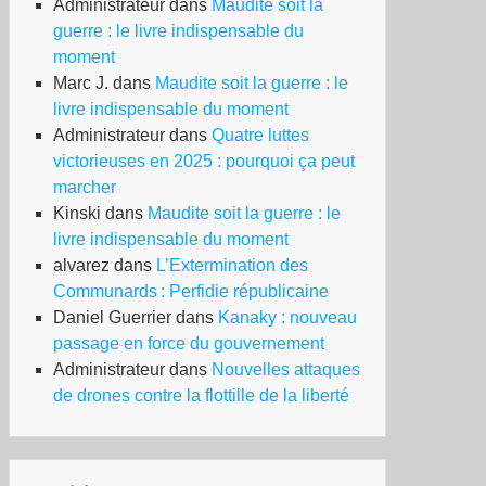
Administrateur
dans
Maudite soit la
guerre : le livre indispensable du
moment
Marc J.
dans
Maudite soit la guerre : le
livre indispensable du moment
Administrateur
dans
Quatre luttes
victorieuses en 2025 : pourquoi ça peut
marcher
Kinski
dans
Maudite soit la guerre : le
livre indispensable du moment
alvarez
dans
L’Extermination des
Communards : Perfidie républicaine
Daniel Guerrier
dans
Kanaky : nouveau
passage en force du gouvernement
Administrateur
dans
Nouvelles attaques
de drones contre la flottille de la liberté
La
bune
manche »