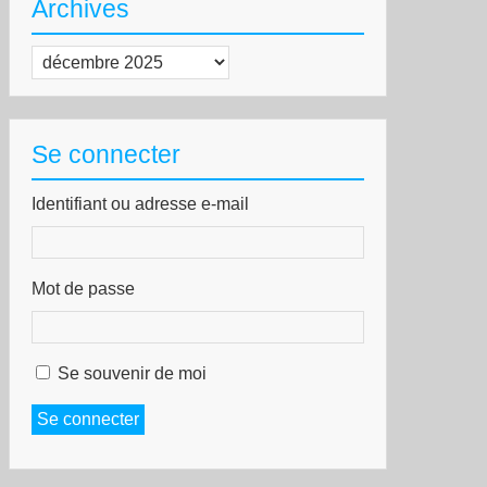
Archives
istre
Archives
enseignement
érieur :
Se connecter
r
ment
Identifiant ou adresse e-mail
opagande
Mot de passe
Se souvenir de moi
Se connecter