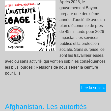
Après 2025, le
gouvernement Bayrou
prépare une deuxième
année d’austérité avec un
plan d’économie de près
de 45 milliards pour 2026
impactant les services
publics et la protection
sociale. Sans surprise, ce
sont les travailleur·euses,
avec ou sans activité, qui vont en subir les conséquences
les plus lourdes : Refusons de nous serrer la ceinture
pour […]
A
Lire la suite »
la
ren
Afghanistan. Les autorités
on