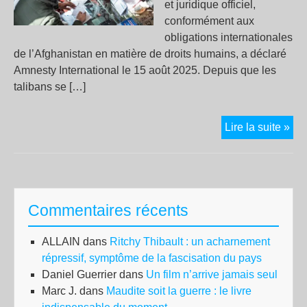
et juridique officiel,
conformément aux
obligations internationales
de l’Afghanistan en matière de droits humains, a déclaré
Amnesty International le 15 août 2025. Depuis que les
talibans se […]
Afg
Lire la suite »
Les
aut
doi
réta
Commentaires récents
des
cad
ALLAIN
dans
Ritchy Thibault : un acharnement
jur
répressif, symptôme de la fascisation du pays
offi
Daniel Guerrier
dans
Un film n’arrive jamais seul
et
Marc J.
dans
Maudite soit la guerre : le livre
l’ét