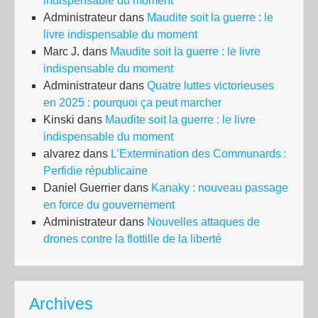
indispensable du moment
de
Administrateur
dans
Maudite soit la guerre : le
droi
livre indispensable du moment
et
Marc J.
dans
Maudite soit la guerre : le livre
met
indispensable du moment
un
Administrateur
dans
Quatre luttes victorieuses
ter
en 2025 : pourquoi ça peut marcher
à
Kinski
dans
Maudite soit la guerre : le livre
qua
indispensable du moment
an
alvarez
dans
L’Extermination des Communards :
d’i
Perfidie républicaine
et
Daniel Guerrier
dans
Kanaky : nouveau passage
d’i
en force du gouvernement
Administrateur
dans
Nouvelles attaques de
drones contre la flottille de la liberté
Archives