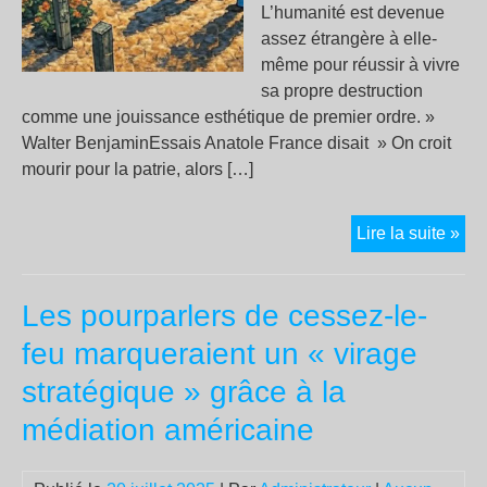
L’humanité est devenue
assez étrangère à elle-
même pour réussir à vivre
sa propre destruction
comme une jouissance esthétique de premier ordre. »
Walter BenjaminEssais Anatole France disait » On croit
mourir pour la patrie, alors […]
On
Lire la suite »
croi
mou
Les pourparlers de cessez-le-
pou
la
feu marqueraient un « virage
patr
stratégique » grâce à la
des
val
médiation américaine
mai
on