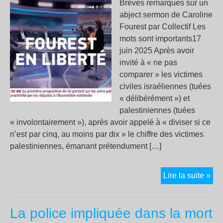
Brèves remarques sur un
abject sermon de Caroline
Fourest par Collectif Les
mots sont importants17
juin 2025 Après avoir
invité à « ne pas
comparer » les victimes
civiles israéliennes (tuées
« délibérément ») et
palestiniennes (tuées
« involontairement »), après avoir appelé à « diviser si ce
n’est par cinq, au moins par dix » le chiffre des victimes
palestiniennes, émanant prétendument […]
Ca
Lire la suite »
Tru
le
La police impliquée dans la mort
bât
l’a