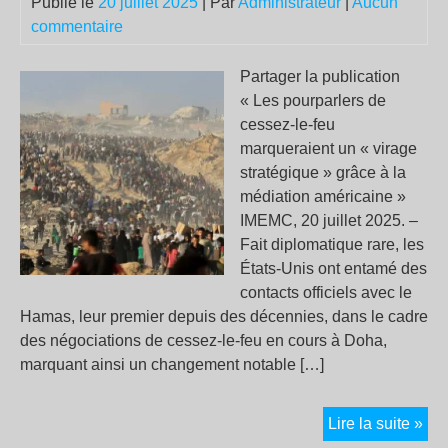
Publié le
20 juillet 2025
| Par
Administrateur
|
Aucun
meu
commentaire
pou
qu
Partager la publication
des
« Les pourparlers de
élu
cessez-le-feu
vou
marqueraient un « virage
rec
stratégique » grâce à la
de
médiation américaine »
ger
IMEMC, 20 juillet 2025. –
à
Fait diplomatique rare, les
ch
États-Unis ont entamé des
com
contacts officiels avec le
par
Hamas, leur premier depuis des décennies, dans le cadre
R
des négociations de cessez-le-feu en cours à Doha,
Dai
marquant ainsi un changement notable […]
&
N
Cau
Les
Lire la suite »
pou