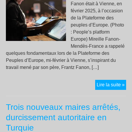
Fanon était à Vienne, en
février 2025, à l’occasion
de la Plateforme des
peuples d’Europe. (Photo
: People’s platform
Europe) Mireille Fanon-
Mendès-France a rappelé
quelques fondamentaux lors de la Plateforme des
Peuples d’Europe, mi-février à Vienne, s’inspirant du
travail mené par son père, Frantz Fanon, […]
Ra
Lire la suite »
:
“De
Trois nouveaux maires arrêtés,
les
pre
durcissement autoritaire en
déc
Turquie
rie