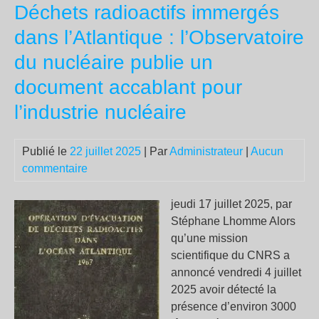
Déchets radioactifs immergés
de
Bay
dans l’Atlantique : l’Observatoire
Ce
du nucléaire publie un
qui
vie
document accablant pour
n’a
l’industrie nucléaire
pas
de
no
Publié le
22 juillet 2025
| Par
Administrateur
|
Aucun
Ce
commentaire
n’e
pas
jeudi 17 juillet 2025, par
un
Stéphane Lhomme Alors
rem
qu’une mission
Un
scientifique du CNRS a
no
annoncé vendredi 4 juillet
sou
2025 avoir détecté la
qui
présence d’environ 3000
por