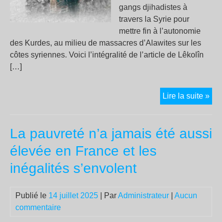
Cis
gangs djihadistes à
oc
travers la Syrie pour
mettre fin à l’autonomie
des Kurdes, au milieu de massacres d’Alawites sur les
côtes syriennes. Voici l’intégralité de l’article de Lêkolîn
[…]
Lêk
Lire la suite »
:
«
La pauvreté n’a jamais été aussi
La
Tur
élevée en France et les
réo
inégalités s’envolent
les
ga
dji
Publié le
14 juillet 2025
| Par
Administrateur
|
Aucun
en
commentaire
Syr