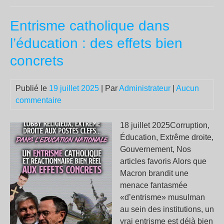
de
Entrisme catholique dans
ces
le-
l’éducation : des effets bien
feu
concrets
mar
un
« v
Publié le
19 juillet 2025
| Par
Administrateur
|
Aucun
str
commentaire
grâ
à
18 juillet 2025Corruption,
la
Éducation, Extrême droite,
méd
Gouvernement, Nos
amé
articles favoris Alors que
Macron brandit une
menace fantasmée
«d’entrisme» musulman
au sein des institutions, un
vrai entrisme est déjà bien