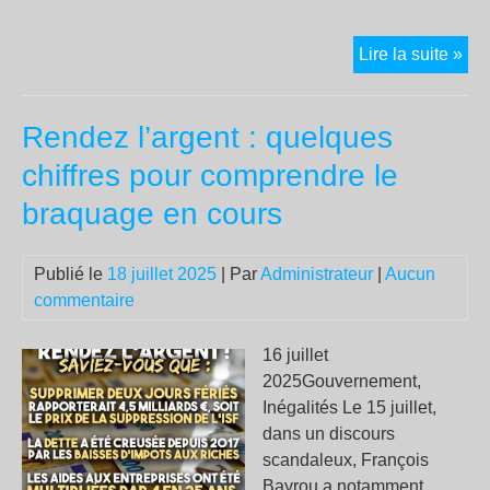
Ni
Lire la suite »
de
gau
Rendez l’argent : quelques
ni
de
chiffres pour comprendre le
droi
braquage en cours
mai
bie
réac
Publié le
18 juillet 2025
| Par
Administrateur
|
Aucun
Pou
commentaire
la
tec
16 juillet
d’A
2025Gouvernement,
Tec
Inégalités Le 15 juillet,
Res
dans un discours
n’e
scandaleux, François
pas
Bayrou a notamment