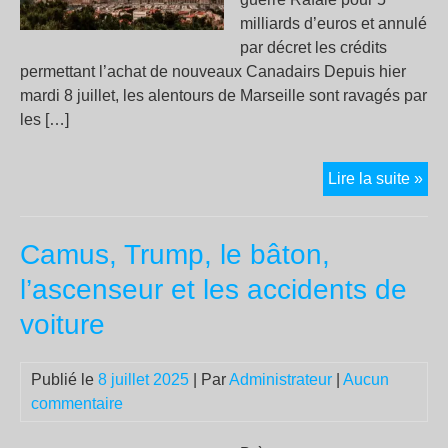
milliards d’euros et annulé
par décret les crédits
permettant l’achat de nouveaux Canadairs Depuis hier
mardi 8 juillet, les alentours de Marseille sont ravagés par
les […]
Le
Lire la suite »
gou
pré
Camus, Trump, le bâton,
ach
des
l’ascenseur et les accidents de
avi
voiture
de
gue
qu
Publié le
8 juillet 2025
| Par
Administrateur
|
Aucun
des
commentaire
Can