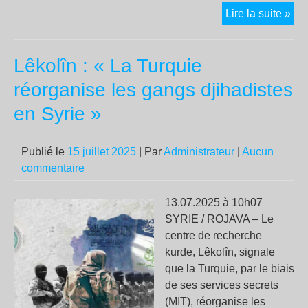
« L’
Lire la suite »
est
de
Lêkolîn : « La Turquie
cha
les
réorganise les gangs djihadistes
Pal
en Syrie »
co
Isra
et
Publié le
15 juillet 2025
| Par
Administrateur
|
Aucun
les
commentaire
col
mul
13.07.2025 à 10h07
les
SYRIE / ROJAVA – Le
« a
centre de recherche
ver
kurde, Lêkolîn, signale
l’a
que la Turquie, par le biais
de
de ses services secrets
la
(MIT), réorganise les