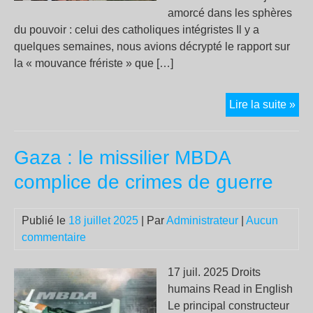
amorcé dans les sphères
du pouvoir : celui des catholiques intégristes Il y a
quelques semaines, nous avions décrypté le rapport sur
la « mouvance frériste » que […]
Ent
Lire la suite »
cat
da
Gaza : le missilier MBDA
l’é
:
complice de crimes de guerre
des
effe
Publié le
18 juillet 2025
| Par
Administrateur
|
Aucun
bie
commentaire
con
17 juil. 2025 Droits
humains Read in English
Le principal constructeur