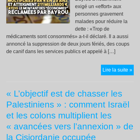
la
exigé un «effort» aux
nôt
personnes gravement
malades pour réduire la
dette : «Trop de
médicaments sont consommés» a-t-il déclaré. Il a aussi
annoncé la suppression de deux jours fériés, des coups
de canif dans les services publics et appelé à […]
Re
Lire la suite »
l’a
:
« L’objectif est de chasser les
que
chif
Palestiniens » : comment Israël
pou
et les colons multiplient les
com
le
« avancées vers l’annexion » de
bra
la Cisjordanie occupée
en