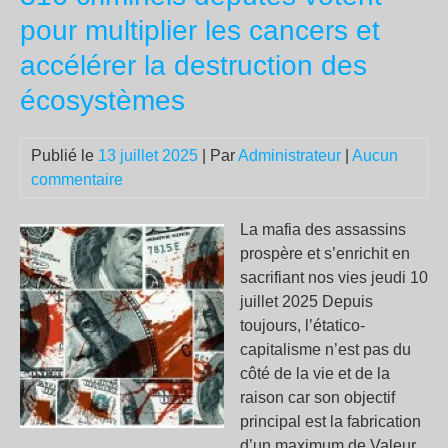
été
pour multiplier les cancers et
aus
accélérer la destruction des
éle
en
écosystèmes
Fra
et
Publié le
13 juillet 2025
| Par
Administrateur
|
Aucun
les
commentaire
iné
s’e
La mafia des assassins
prospère et s’enrichit en
sacrifiant nos vies jeudi 10
juillet 2025 Depuis
toujours, l’étatico-
capitalisme n’est pas du
côté de la vie et de la
raison car son objectif
principal est la fabrication
d’un maximum de Valeur,