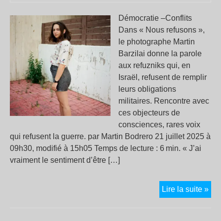
do
acc
Démocratie –Conflits
pou
Dans « Nous refusons »,
l’in
le photographe Martin
nuc
Barzilai donne la parole
aux refuzniks qui, en
Israël, refusent de remplir
leurs obligations
militaires. Rencontre avec
ces objecteurs de
consciences, rares voix
qui refusent la guerre. par Martin Bodrero 21 juillet 2025 à
09h30, modifié à 15h05 Temps de lecture : 6 min. « J’ai
vraiment le sentiment d’être […]
Ce
Lire la suite »
jeu
qui