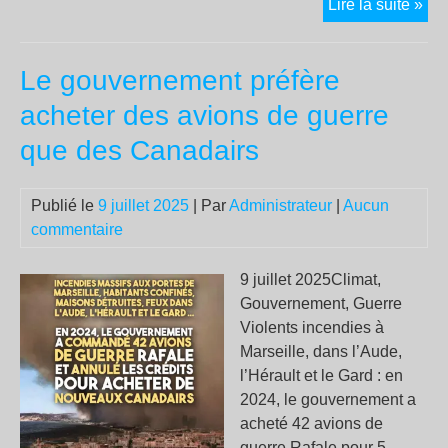
Gij
Lire la suite »
crie
pou
Le gouvernement préfère
la
libe
acheter des avions de guerre
des
que des Canadairs
« s
de
Sui
Publié le
9 juillet 2025
| Par
Administrateur
|
Aucun
nos
commentaire
ca
ont
9 juillet 2025Climat,
été
Gouvernement, Guerre
enl
Violents incendies à
pou
Marseille, dans l’Aude,
avo
l’Hérault et le Gard : en
fait
2024, le gouvernement a
du
acheté 42 avions de
syn
guerre Rafale pour 5