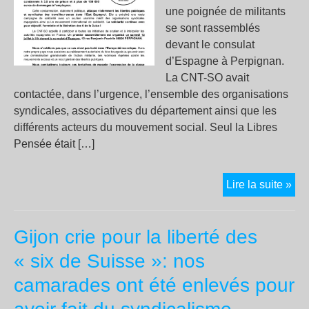
une poignée de militants
se sont rassemblés
devant le consulat
d’Espagne à Perpignan.
La CNT-SO avait
contactée, dans l’urgence, l’ensemble des organisations
syndicales, associatives du département ainsi que les
différents acteurs du mouvement social. Seul la Libres
Pensée était […]
SO
Lire la suite »
AV
« L
Gijon crie pour la liberté des
SE
DE
« six de Suisse »: nos
SU
camarades ont été enlevés pour