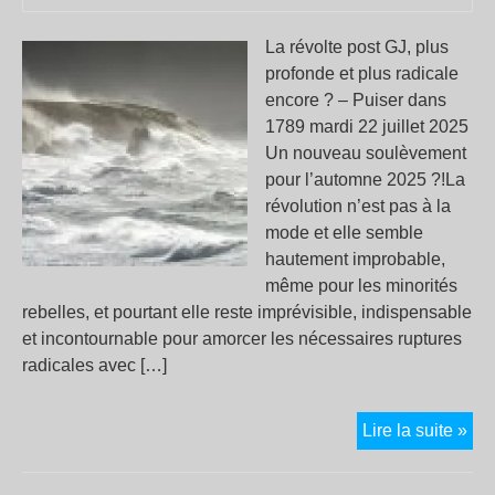
La révolte post GJ, plus
profonde et plus radicale
encore ? – Puiser dans
1789 mardi 22 juillet 2025
Un nouveau soulèvement
pour l’automne 2025 ?!La
révolution n’est pas à la
mode et elle semble
hautement improbable,
même pour les minorités
rebelles, et pourtant elle reste imprévisible, indispensable
et incontournable pour amorcer les nécessaires ruptures
radicales avec […]
Apr
Lire la suite »
les
an