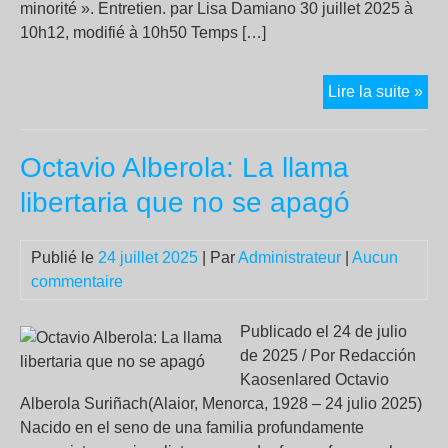
minorité ». Entretien. par Lisa Damiano 30 juillet 2025 à
10h12, modifié à 10h50 Temps […]
« L
Lire la suite »
dro
et
Octavio Alberola: La llama
l’e
dro
libertaria que no se apagó
veu
jug
Publié le
24 juillet 2025
| Par
Administrateur
|
Aucun
les
commentaire
enf
co
des
Publicado el 24 de julio
adu
de 2025 / Por Redacción
Kaosenlared Octavio
Alberola Suriñach(Alaior, Menorca, 1928 – 24 julio 2025)
Nacido en el seno de una familia profundamente