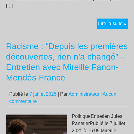
[…]
La
Lire la suite »
pol
imp
Racisme : “Depuis les premières
da
la
découvertes, rien n’a changé” –
mor
Entretien avec Mireille Fanon-
par
no
Mendès-France
de
Ju
Publié le
7 juillet 2025
| Par
Administrateur
|
Aucun
al-
commentaire
Has
un
PolitiqueEntretien Jules
exi
PanetierPublié le 7 juillet
syr
2025 à 16:09 Mireille