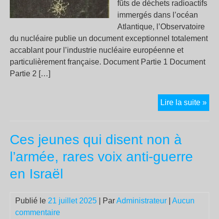
fûts de déchets radioactifs
tou
immergés dans l’océan
les
Atlantique, l’Observatoire
anc
du nucléaire publie un document exceptionnel totalement
en
accablant pour l’industrie nucléaire européenne et
lui,
particulièrement française. Document Partie 1 Document
et
Partie 2 […]
bie
plu
Déc
Lire la suite »
enc
rad
im
Ces jeunes qui disent non à
da
l’At
l’armée, rares voix anti-guerre
l’O
en Israël
du
nuc
pub
Publié le
21 juillet 2025
| Par
Administrateur
|
Aucun
un
commentaire