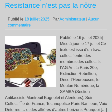
cri
Resistance n’est pas la nôtre
de
gue
Publié le
18 juillet 2025
| Par
Administrateur
|
Aucun
commentaire
Publié le 16 juillet 2025|
Mise à jour le 17 juillet Ce
texte est issu d’un travail
collectif entre des
membres des collectifs
l’AG Antifa Paris 20e,
Extinction Rebellion,
Désert’Heureuxses, le
Mouton Numérique, la
SAMBA (Section
Antifasciste Montreuil Bagnolet et Alentours), Soin
Collectif Île-de-France, Technopolice Paris Banlieue, Voix
Déterres … et des allié·es d’autres horizons.Pourquoi […]