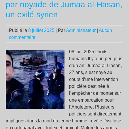
par noyade de Jumaa al-Hasan,
et
un exilé syrien
les
acc
de
Publié le
8 juillet 2025
| Par
Administrateur
|
Aucun
voi
commentaire
08 juil. 2025 Droits
humains Il y a un peu plus
d’un an, Jumaa-al-Hasan,
27 ans, s’est noyé au
cours d’une intervention
policière destinée à
l’empêcher de monter sur
une embarcation pour
l’Angleterre. Plusieurs
policiers sont directement
impliqués dans la mort du jeune homme, révèle Disclose,
en partenariat avec Index et Liminal. Malgré les appels