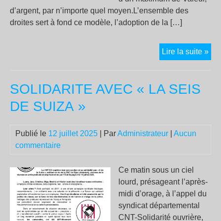
d’argent, par n’importe quel moyen.L’ensemble des
droites sert à fond ce modèle, l’adoption de la […]
31
Lire la suite »
cri
dép
SOLIDARITE AVEC « LA SEIS
vot
pou
DE SUIZA »
mult
les
Publié le
12 juillet 2025
| Par
Administrateur
|
Aucun
can
commentaire
et
acc
la
Ce matin sous un ciel
des
lourd, présageant l’après-
des
midi d’orage, à l’appel du
éco
syndicat départemental
CNT-Solidarité ouvrière,