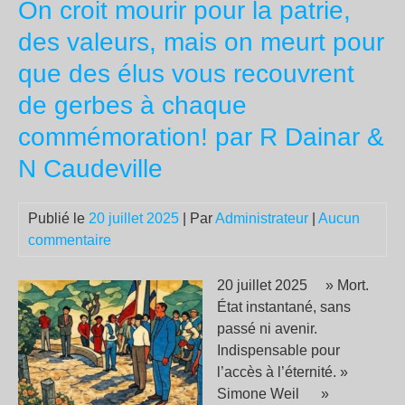
On croit mourir pour la patrie,
dis
no
des valeurs, mais on meurt pour
à
que des élus vous recouvrent
l’a
rar
de gerbes à chaque
voi
commémoration! par R Dainar &
anti
gue
N Caudeville
en
Isra
Publié le
20 juillet 2025
| Par
Administrateur
|
Aucun
commentaire
20 juillet 2025 » Mort.
État instantané, sans
passé ni avenir.
Indispensable pour
l’accès à l’éternité. »
Simone Weil »