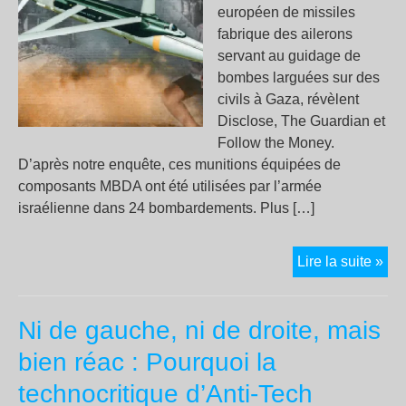
européen de missiles
fabrique des ailerons
servant au guidage de
bombes larguées sur des
civils à Gaza, révèlent
Disclose, The Guardian et
Follow the Money.
D’après notre enquête, ces munitions équipées de
composants MBDA ont été utilisées par l’armée
israélienne dans 24 bombardements. Plus […]
Ga
Lire la suite »
:
le
Ni de gauche, ni de droite, mais
mis
MB
bien réac : Pourquoi la
com
technocritique d’Anti-Tech
de