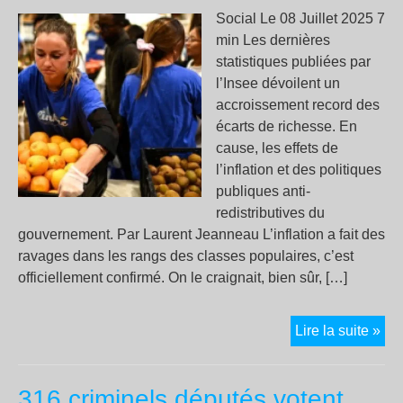
»
Social Le 08 Juillet 2025 7
min Les dernières
statistiques publiées par
l’Insee dévoilent un
accroissement record des
écarts de richesse. En
cause, les effets de
l’inflation et des politiques
publiques anti-
redistributives du
gouvernement. Par Laurent Jeanneau L’inflation a fait des
ravages dans les rangs des classes populaires, c’est
officiellement confirmé. On le craignait, bien sûr, […]
La
Lire la suite »
pau
n’a
316 criminels députés votent
jam