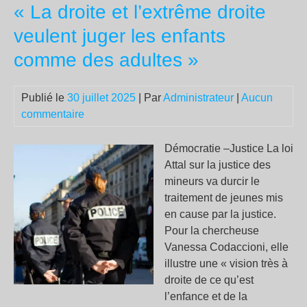
« La droite et l’extrême droite
ch
de
veulent juger les enfants
Ber
comme des adultes »
Arn
des
esc
Publié le
30 juillet 2025
| Par
Administrateur
|
Aucun
da
commentaire
le
vig
Démocratie –Justice La loi
Attal sur la justice des
mineurs va durcir le
traitement de jeunes mis
en cause par la justice.
Pour la chercheuse
Vanessa Codaccioni, elle
illustre une « vision très à
droite de ce qu’est
l’enfance et de la