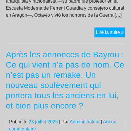
anarquista y racionalista —su padre fue profesor en la
Escuela Moderna de Ferrer i Guardia y consejero cultural
en Aragón—, Octavio vivió los horrores de la Guerra […]
Oct
Lire la suite »
Alb
La
Après les annonces de Bayrou :
lla
libe
Ce qui vient n’a pas de nom. Ce
qu
n’est pas un remake. Un
no
se
nouveau soulèvement qui
ap
portera tous les anciens en lui,
et bien plus encore ?
Publié le
23 juillet 2025
| Par
Administrateur
|
Aucun
commentaire