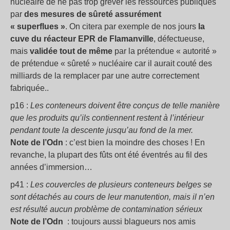
nucléaire de ne pas trop grever les ressources publiques
par
des mesures de sûreté assurément
« superflues »
. On citera par exemple de nos jours
la
cuve du réacteur EPR de Flamanville
, défectueuse,
mais
validée tout de même
par la prétendue « autorité »
de prétendue « sûreté » nucléaire car il aurait couté des
milliards de la remplacer par une autre correctement
fabriquée..
p16 :
Les conteneurs doivent être conçus de telle manière
que les produits qu’ils contiennent restent à l’intérieur
pendant toute la descente jusqu’au fond de la mer.
Note de l’Odn
: c’est bien la moindre des choses ! En
revanche, la plupart des fûts ont été éventrés au fil des
années d’immersion…
p41 :
Les couvercles de plusieurs conteneurs belges se
sont détachés au cours de leur manutention, mais il n’en
est résulté aucun problème de contamination sérieux
Note de l’Odn
: toujours aussi blagueurs nos amis