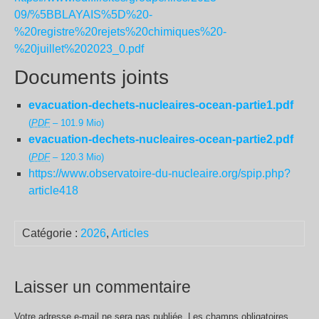
09/%5BBLAYAIS%5D%20-
%20registre%20rejets%20chimiques%20-
%20juillet%202023_0.pdf
Documents joints
evacuation-dechets-nucleaires-ocean-partie1.pdf
(
PDF
– 101.9 Mio)
evacuation-dechets-nucleaires-ocean-partie2.pdf
(
PDF
– 120.3 Mio)
https://www.observatoire-du-nucleaire.org/spip.php?
article418
Catégorie :
2026
,
Articles
Laisser un commentaire
Votre adresse e-mail ne sera pas publiée.
Les champs obligatoires