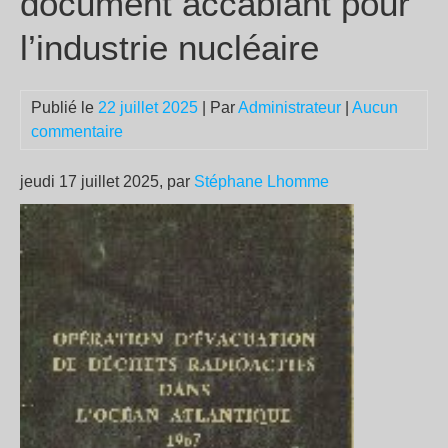
document accablant pour
l’industrie nucléaire
Publié le
22 juillet 2025
| Par
Administrateur
|
Aucun
commentaire
jeudi 17 juillet 2025, par
Stéphane Lhomme