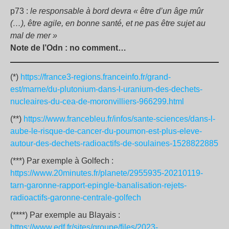
p73 :
le responsable à bord devra « être d’un âge mûr
(…), être agile, en bonne santé, et ne pas être sujet au
mal de mer »
Note de l’Odn : no comment…
(*)
https://france3-regions.franceinfo.fr/grand-
est/marne/du-plutonium-dans-l-uranium-des-dechets-
nucleaires-du-cea-de-moronvilliers-966299.html
(**)
https://www.francebleu.fr/infos/sante-sciences/dans-l-
aube-le-risque-de-cancer-du-poumon-est-plus-eleve-
autour-des-dechets-radioactifs-de-soulaines-1528822885
(***) Par exemple à Golfech :
https://www.20minutes.fr/planete/2955935-20210119-
tarn-garonne-rapport-epingle-banalisation-rejets-
radioactifs-garonne-centrale-golfech
(****) Par exemple au Blayais :
https://www.edf.fr/sites/groupe/files/2023-