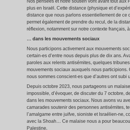
Nos pensées et notre soutien vont avant tout aux 
plus en Israël. Cette distance (physique et d’expér
distance que nous parlons essentiellement de ce q
permet également de prendre du recul, de la distan
réflexion, notamment sur notre contexte français, 
… dans les mouvements sociaux
Nous participons activement aux mouvements socia
certain-es d’entre nous depuis plus de dix ans. A
paroles aux relents antisémites, quelques tribune
mouvements sociaux auxquels nous participions. C’
nous sommes conscient-es que d’autres ont subi un
Depuis octobre 2023, nous partageons un malaise j
impossible, d’évoquer, de discuter du 7 octobre, de
dans les mouvements sociaux. Nous avons vu avec 
camarades soutenir des personnes antisémites, ten
l’amalgame entre juifve, sioniste et Israélien-ne, 
avec la Shoah… Ce malaise nous a pour beaucoup
Palestine.