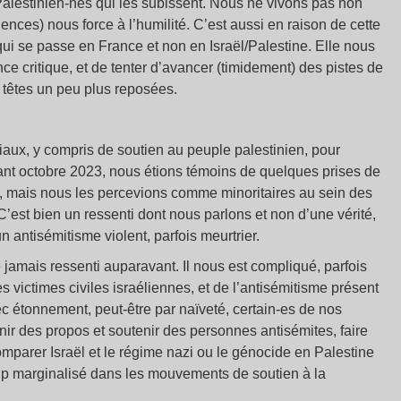
Palestinien-nes qui les subissent. Nous ne vivons pas non
iences) nous force à l’humilité. C’est aussi en raison de cette
ui se passe en France et non en Israël/Palestine. Elle nous
ce critique, et de tenter d’avancer (timidement) des pistes de
à têtes un peu plus reposées.
ux, y compris de soutien au peuple palestinien, pour
vant octobre 2023, nous étions témoins de quelques prises de
s, mais nous les percevions comme minoritaires au sein des
est bien un ressenti dont nous parlons et non d’une vérité,
 antisémitisme violent, parfois meurtrier.
amais ressenti auparavant. Il nous est compliqué, parfois
s victimes civiles israéliennes, et de l’antisémitisme présent
étonnement, peut-être par naïveté, certain-es de nos
ir des propos et soutenir des personnes antisémites, faire
comparer Israël et le régime nazi ou le génocide en Palestine
 marginalisé dans les mouvements de soutien à la