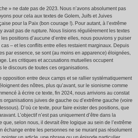
auche » ne date pas de 2023. Nous n’avons absolument pas
voyons pour cela aux textes de Golem, Juifs et Juives
aise pour la Paix (bon courage !). Pour autant, à l’extrême
 avait pas de rupture. Nous lisions régulièrement les textes
 les positions d’aucune d’entre elles, nous pouvions y puiser
 cas – et les conflits entre elles restaient marginaux. Depuis
stes par essence, se sont (au moins en apparence) éloignées,
ouge. Les critiques et accusations mutuelles occupent
le discours de toutes ces organisations.
e opposition entre deux camps et se rallier systématiquement
éloignent des nôtres, plus qu’avant, sur le sionisme comme
encé à écrire ce texte, fin 2024, nous arrivions au constat
s organisations juives de gauche ou d’extrême gauche (voire
dessous). D’où ce texte, pour faire exister des positions, que
avant. L’objectif n’est pas uniquement d’être dans la
ce que, selon nous, il devrait être logique au sein de l’extrême
un échange entre les personnes ne se murant pas résolument
ointer un article, une phrase ou un épisode particulier.