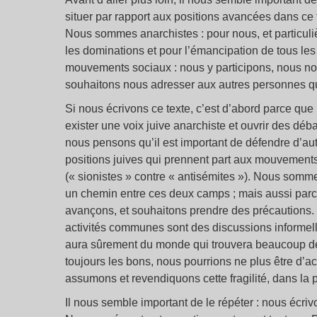
situer par rapport aux positions avancées dans ce
Nous sommes anarchistes : pour nous, et particulièr
les dominations et pour l’émancipation de tous l
mouvements sociaux : nous y participons, nous no
souhaitons nous adresser aux autres personnes qui 
Si nous écrivons ce texte, c’est d’abord parce que
exister une voix juive anarchiste et ouvrir des déb
nous pensons qu’il est important de défendre d’autr
positions juives qui prennent part aux mouvement
(« sionistes » contre « antisémites »). Nous somm
un chemin entre ces deux camps ; mais aussi par
avançons, et souhaitons prendre des précautions
activités communes sont des discussions informelles
aura sûrement du monde qui trouvera beaucoup de 
toujours les bons, nous pourrions ne plus être d
assumons et revendiquons cette fragilité, dans la
Il nous semble important de le répéter : nous éc