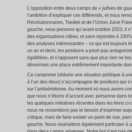
L’opposition entre deux camps de « juifves de g
l’ambition d’expliquer ces différends, et nous ren
Révolutionnaires, Tsedek et de l’Union Juive Franç
gauche, nous pensons qu’avant octobre 2023, il n’y
des organisations citées, et sans rejoindre à 100%
des analyses intéressantes – ce qui est toujours le
un an et demi, les positions a priori pas antagoni
rigidifiées, et s’opposent sans que plus rien ne b
désormais une place extrêmement importante dans 
Ce campisme (réduire une situation politique à un
à l’un des deux) s’accompagne de positions qui s’
sur l’antisémitisme. Au moment où nous avons comm
que nous n’étions d’accord avec personne dans le
les quelques initiatives récentes dans les liens ci-
nous ne ressentions pas le besoin d’exprimer aupar
critique, mais de faire exister un point de vue, par
gauche. Nous souhaitons également participer à 
dans deux camps adverses. Notre but n’est pas de p