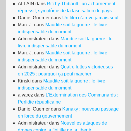
ALLAIN
dans
Ritchy Thibault : un acharnement
da
répressif, symptôme de la fascisation du pays
un
Daniel Guerrier
dans
Un film n’arrive jamais seul
pri
Marc J.
dans
Maudite soit la guerre : le livre
d’
indispensable du moment
Administrateur
dans
Maudite soit la guerre : le
livre indispensable du moment
Marc J.
dans
Maudite soit la guerre : le livre
indispensable du moment
Administrateur
dans
Quatre luttes victorieuses
en 2025 : pourquoi ça peut marcher
Kinski
dans
Maudite soit la guerre : le livre
indispensable du moment
alvarez
dans
L’Extermination des Communards :
Perfidie républicaine
Daniel Guerrier
dans
Kanaky : nouveau passage
en force du gouvernement
Administrateur
dans
Nouvelles attaques de
drones contre la flottille de la liberté