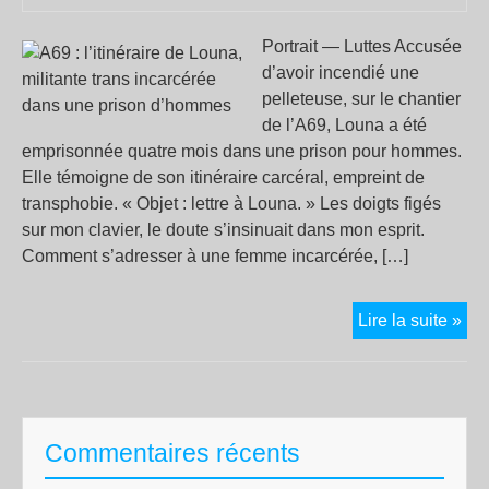
Portrait — Luttes Accusée
d’avoir incendié une
pelleteuse, sur le chantier
de l’A69, Louna a été
emprisonnée quatre mois dans une prison pour hommes.
Elle témoigne de son itinéraire carcéral, empreint de
transphobie. « Objet : lettre à Louna. » Les doigts figés
sur mon clavier, le doute s’insinuait dans mon esprit.
Comment s’adresser à une femme incarcérée, […]
A69
Lire la suite »
l’it
de
Lou
mil
Commentaires récents
tra
inc