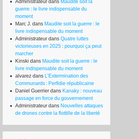
Administrateur
dans
Maudite soit la
guerre : le livre indispensable du
moment
Marc J.
dans
Maudite soit la guerre : le
livre indispensable du moment
Administrateur
dans
Quatre luttes
victorieuses en 2025 : pourquoi ça peut
marcher
Kinski
dans
Maudite soit la guerre : le
livre indispensable du moment
alvarez
dans
L’Extermination des
Communards : Perfidie républicaine
Daniel Guerrier
dans
Kanaky : nouveau
passage en force du gouvernement
nald
Administrateur
dans
Nouvelles attaques
ump
de drones contre la flottille de la liberté
ovoque
ach