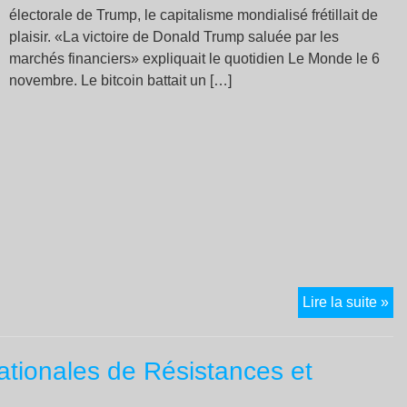
électorale de Trump, le capitalisme mondialisé frétillait de
plaisir. «La victoire de Donald Trump saluée par les
marchés financiers» expliquait le quotidien Le Monde le 6
novembre. Le bitcoin battait un […]
Do
Lire la suite »
Tr
pr
ationales de Résistances et
un
kr