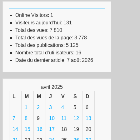
iapas :
Online Visitors:
1
ncontres
Visiteurs aujourd’hui:
131
ernationales
Total des vues:
7 810
Total des vues de la page:
3 778
sistances
Total des publications:
5 125
Nombre total d’utilisateurs:
16
bellion
Date du dernier article:
7 août 2026
avril 2025
L
M
M
J
V
S
D
1
2
3
4
5
6
7
8
9
10
11
12
13
14
15
16
17
18
19
20