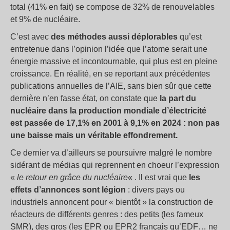
total (41% en fait) se compose de 32% de renouvelables
et 9% de nucléaire.
C’est avec
des méthodes aussi déplorables
qu’est
entretenue dans l’opinion l’idée que l’atome serait une
énergie massive et incontournable, qui plus est en pleine
croissance. En réalité, en se reportant aux précédentes
publications annuelles de l’AIE, sans bien sûr que cette
dernière n’en fasse état, on constate que
la part du
nucléaire dans la production mondiale d’électricité
est passée de 17,1% en 2001 à 9,1% en 2024 : non pas
une baisse mais un véritable effondrement.
Ce dernier va d’ailleurs se poursuivre malgré le nombre
sidérant de médias qui reprennent en choeur l’expression
«
le retour en grâce du nucléaire
« . Il est vrai que
les
effets d’annonces sont légion
: divers pays ou
industriels annoncent pour « bientôt » la construction de
réacteurs de différents genres : des petits (les fameux
SMR), des gros (les EPR ou EPR2 français qu’EDF… ne