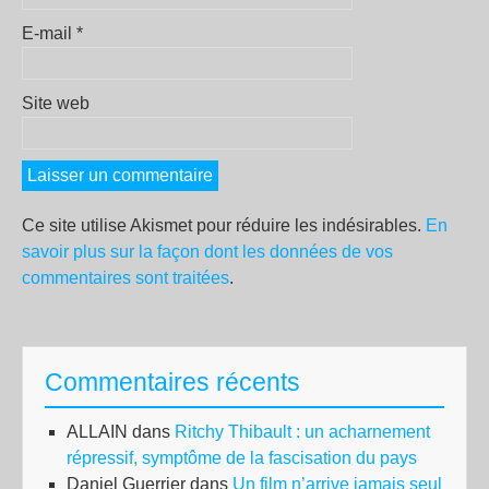
E-mail
*
Site web
Ce site utilise Akismet pour réduire les indésirables.
En
savoir plus sur la façon dont les données de vos
commentaires sont traitées
.
Commentaires récents
ALLAIN
dans
Ritchy Thibault : un acharnement
répressif, symptôme de la fascisation du pays
Daniel Guerrier
dans
Un film n’arrive jamais seul