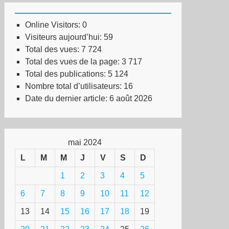
naky/Nouvelle-
Online Visitors:
0
lédonie
Visiteurs aujourd’hui:
59
Total des vues:
7 724
istoire
Total des vues de la page:
3 717
Total des publications:
5 124
éterait-
Nombre total d’utilisateurs:
16
e
Date du dernier article:
6 août 2026
mai 2024
L
M
M
J
V
S
D
1
2
3
4
5
6
7
8
9
10
11
12
13
14
15
16
17
18
19