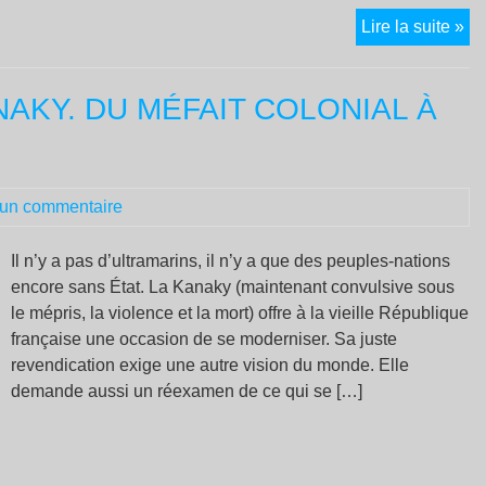
No
Lire la suite »
Ca
le
ANAKY. DU MÉFAIT COLONIAL À
ret
de
l’
col
un commentaire
Il n’y a pas d’ultramarins, il n’y a que des peuples-nations
encore sans État. La Kanaky (maintenant convulsive sous
le mépris, la violence et la mort) offre à la vieille République
française une occasion de se moderniser. Sa juste
revendication exige une autre vision du monde. Elle
demande aussi un réexamen de ce qui se […]