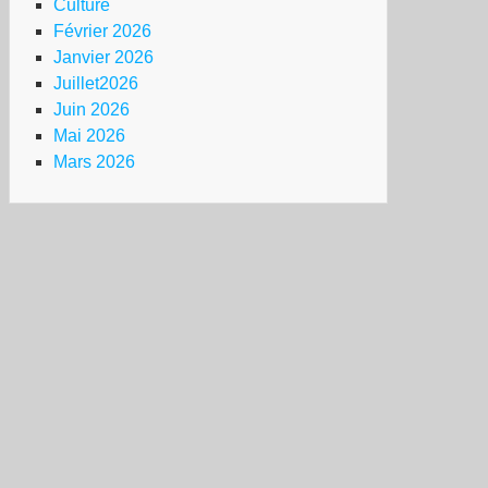
Culture
uvelle-
Février 2026
lédonie :
Janvier 2026
Juillet2026
our
Juin 2026
Mai 2026
impensé
Mars 2026
onial