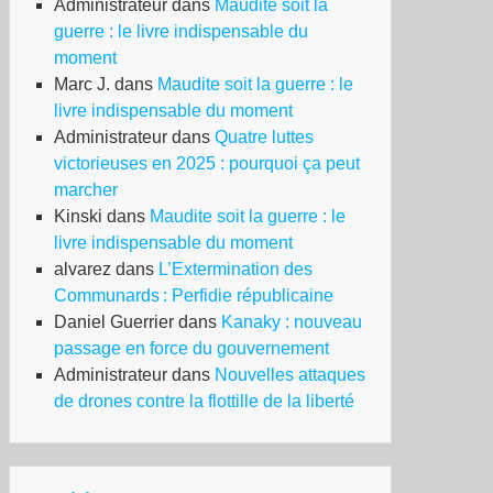
Administrateur
dans
Maudite soit la
guerre : le livre indispensable du
moment
Marc J.
dans
Maudite soit la guerre : le
livre indispensable du moment
Administrateur
dans
Quatre luttes
victorieuses en 2025 : pourquoi ça peut
marcher
Kinski
dans
Maudite soit la guerre : le
livre indispensable du moment
alvarez
dans
L’Extermination des
Communards : Perfidie républicaine
Daniel Guerrier
dans
Kanaky : nouveau
passage en force du gouvernement
Administrateur
dans
Nouvelles attaques
de drones contre la flottille de la liberté
tchy
bault,
itant
rcelé