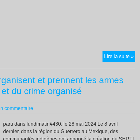
Pat
Lire la suite »
CH
KA
rganisent et prennent les armes
D
MÉ
et du crime organisé
CO
À
n commentaire
LA
paru dans lundimatin#430, le 28 mai 2024 Le 8 avril
dernier, dans la région du Guerrero au Mexique, des
communautés indigènes ont annoncé la création du SERTI