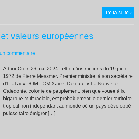
Ka
Lire la suite »
Ca
:
 et valeurs européennes
l’h
se
rép
un commentaire
ell
?
Arthur Colin 26 mai 2024 Lettre d’instructions du 19 juillet
1972 de Pierre Messmer, Premier ministre, à son secrétaire
d’État aux DOM-TOM Xavier Deniau : « La Nouvelle-
Calédonie, colonie de peuplement, bien que vouée à la
bigarrure multiraciale, est probablement le dernier territoire
tropical non indépendant au monde où un pays développé
puisse faire émigrer […]