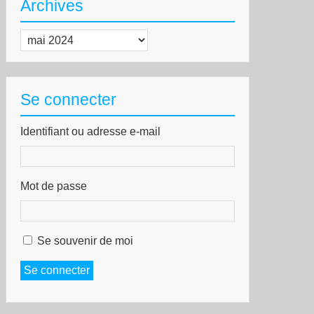
Archives
r
Archives
orités,
ut
rracher
e
Se connecter
illeure”
Identifiant ou adresse e-mail
Mot de passe
Se souvenir de moi
Se connecter