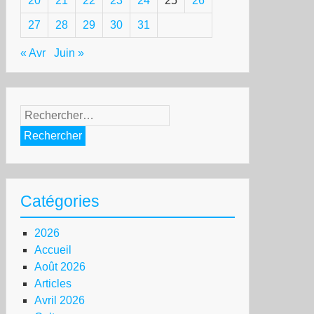
20
21
22
23
24
25
26
27
28
29
30
31
« Avr
Juin »
uvelle-
Rechercher :
lédonie,
ance
leurs
ropéennes
Catégories
2026
Accueil
Août 2026
Articles
Avril 2026