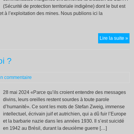
(Sécurité de protection territoriale indigène) dont le but est
t à l’exploitation des mines. Nous publions ici la
Me
Lire la suite »
de
in
i ?
s’
et
pr
n commentaire
les
ar
28 mai 2024 «Parce qu’ils croient entendre des messages
po
divins, leurs oreilles restent sourdes à toute parole
se
d’humanité». Ce sont les mots de Stefan Zweig, immense
dé
intellectuel, écrivain juif et autrichien, qui a dû fuir l’Europe
de
et la barbarie nazie dans les années 1930. Il s’est suicidé
mi
en 1942 au Brésil, durant la deuxième guerre […]
et