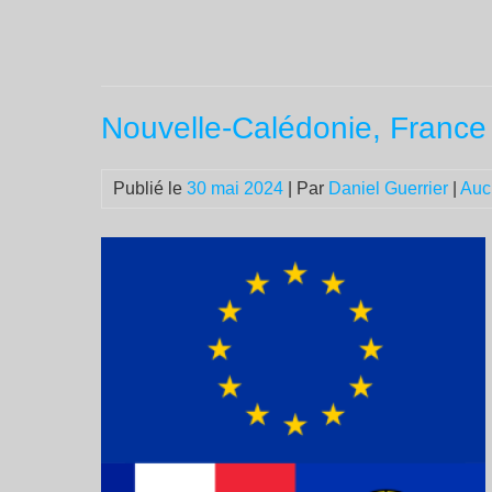
Nouvelle-Calédonie, France
Publié le
30 mai 2024
| Par
Daniel Guerrier
|
Auc