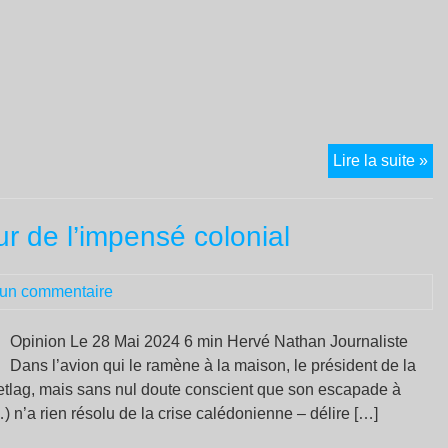
No
Lire la suite »
Ca
Fr
ur de l’impensé colonial
et
va
eu
un commentaire
Opinion Le 28 Mai 2024 6 min Hervé Nathan Journaliste
Dans l’avion qui le ramène à la maison, le président de la
jetlag, mais sans nul doute conscient que son escapade à
 n’a rien résolu de la crise calédonienne – délire […]