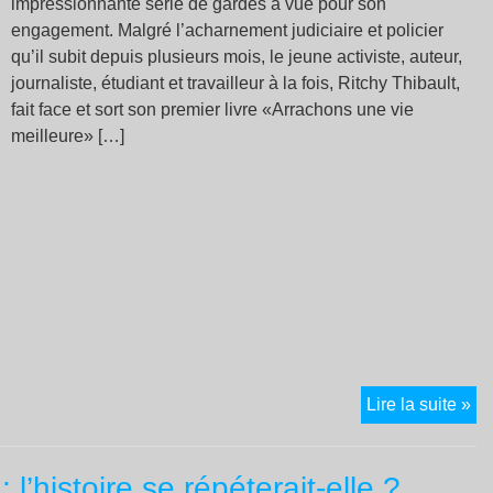
impressionnante série de gardes à vue pour son
engagement. Malgré l’acharnement judiciaire et policier
qu’il subit depuis plusieurs mois, le jeune activiste, auteur,
journaliste, étudiant et travailleur à la fois, Ritchy Thibault,
fait face et sort son premier livre «Arrachons une vie
meilleure» […]
Ri
Lire la suite »
Thi
mil
’histoire se répéterait-elle ?
ha