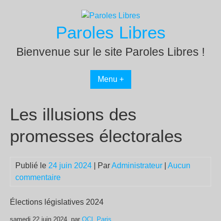
Passer
au
Paroles Libres
contenu
Bienvenue sur le site Paroles Libres !
Menu +
Les illusions des
promesses électorales
Publié le
24 juin 2024
| Par
Administrateur
|
Aucun
commentaire
Élections législatives 2024
samedi 22 juin 2024, par
OCL Paris