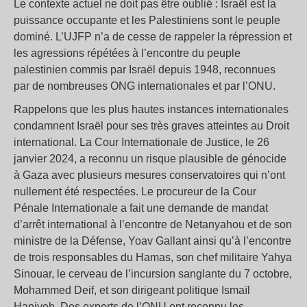
Le contexte actuel ne doit pas être oublié : Israël est la
puissance occupante et les Palestiniens sont le peuple
dominé. L’UJFP n’a de cesse de rappeler la répression et
les agressions répétées à l’encontre du peuple
palestinien commis par Israël depuis 1948, reconnues
par de nombreuses ONG internationales et par l’ONU.
Rappelons que les plus hautes instances internationales
condamnent Israël pour ses très graves atteintes au Droit
international. La Cour Internationale de Justice, le 26
janvier 2024, a reconnu un risque plausible de génocide
à Gaza avec plusieurs mesures conservatoires qui n’ont
nullement été respectées. Le procureur de la Cour
Pénale Internationale a fait une demande de mandat
d’arrêt international à l’encontre de Netanyahou et de son
ministre de la Défense, Yoav Gallant ainsi qu’à l’encontre
de trois responsables du Hamas, son chef militaire Yahya
Sinouar, le cerveau de l’incursion sanglante du 7 octobre,
Mohammed Deif, et son dirigeant politique Ismaïl
Haniyeh. Des experts de l’ONU ont reconnu les