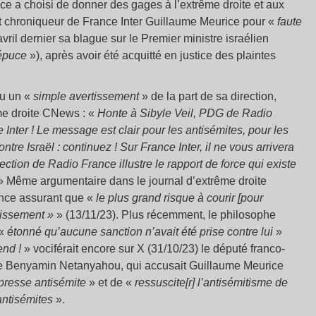
ce a choisi de donner des gages à l’extrême droite et aux
et chroniqueur de France Inter Guillaume Meurice pour «
faute
avril dernier sa blague sur le Premier ministre israélien
répuce
»), après avoir été acquitté en justice des plaintes
çu un «
simple avertissement
» de la part de sa direction,
ême droite CNews : «
Honte à Sibyle Veil, PDG de Radio
nter ! Le message est clair pour les antisémites, pour les
ntre Israël : continuez ! Sur France Inter, il ne vous arrivera
ection de Radio France illustre le rapport de force qui existe
 Même argumentaire dans le journal d’extrême droite
ance assurant que «
le plus grand risque à courir [pour
tissement »
» (13/11/23). Plus récemment, le philosophe
 «
étonné qu’aucune sanction n’avait été prise contre lui
»
end !
» vociférait encore sur X (31/10/23) le député franco-
 de Benyamin Netanyahou, qui accusait Guillaume Meurice
e presse antisémite
» et de «
ressuscite[r] l’antisémitisme de
’antisémites
».