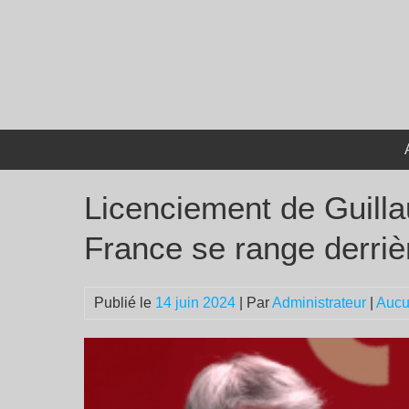
Passer
au
contenu
Licenciement de Guill
France se range derrièr
Publié le
14 juin 2024
| Par
Administrateur
|
Aucu