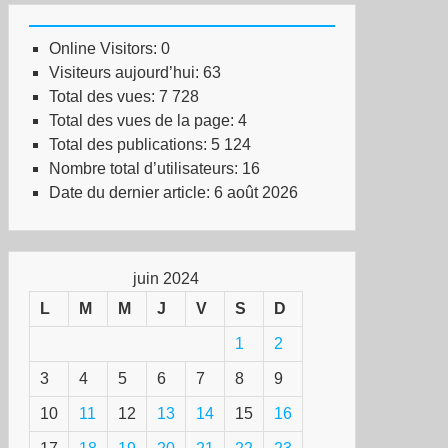
Online Visitors:
0
Visiteurs aujourd’hui:
63
Total des vues:
7 728
Total des vues de la page:
4
Total des publications:
5 124
Nombre total d’utilisateurs:
16
Date du dernier article:
6 août 2026
juin 2024
L
M
M
J
V
S
D
1
2
3
4
5
6
7
8
9
10
11
12
13
14
15
16