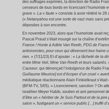
des suffrages exprimés, la direction de Radio Fran
censeurs de tous bords en licenciant l’humoriste 
grave
». La «
faute
» consiste à avoir réitéré le 28 
(«
Netanyahou est une sorte de nazi mais sans p
déposées à son encontre.
En novembre 2023, alors que l’humoriste avait re
Pascal Praud s’était insurgé sur la chaîne d’extr
France ! Honte à Adèle Van Reeth, PDG de France I
antisionistes, pour ceux qui déversent leur haine co
rien.
» (7/11/23) Et d’ajouter : «
La lâcheté de la dir
entre Mme Veil, Mme Van Reeth et leurs salariés.
»
Causeur
, qui dénonçait l’indulgence de Radio Fr
Guillaume Meurice] est d’écoper d’un cruel « aver
médiatique réactionnaire Alain Finkielkraut s’était
(BFM-TV, 5/05). «
Licenciement, sanction ? On att
israélien Meyer Habib, soutien et ami personnel
d’être un «
héritier de Je Suis Partout et de la pir
salon
», fustigeant un «
service public […] truffé d