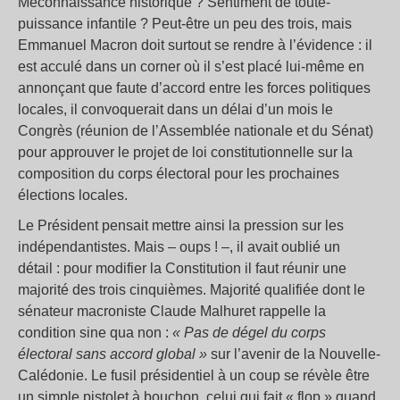
Méconnaissance historique ? Sentiment de toute-
puissance infantile ? Peut-être un peu des trois, mais
Emmanuel Macron doit surtout se rendre à l’évidence : il
est acculé dans un corner où il s’est placé lui-même en
annonçant que faute d’accord entre les forces politiques
locales, il convoquerait dans un délai d’un mois le
Congrès (réunion de l’Assemblée nationale et du Sénat)
pour approuver le projet de loi constitutionnelle sur la
composition du corps électoral pour les prochaines
élections locales.
Le Président pensait mettre ainsi la pression sur les
indépendantistes. Mais – oups ! –, il avait oublié un
détail : pour modifier la Constitution il faut réunir une
majorité des trois cinquièmes. Majorité qualifiée dont le
sénateur macroniste Claude Malhuret rappelle la
condition sine qua non :
« Pas de dégel du corps
électoral sans accord global »
sur l’avenir de la Nouvelle-
Calédonie. Le fusil présidentiel à un coup se révèle être
un simple pistolet à bouchon, celui qui fait « flop » quand