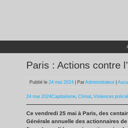
Passer
au
contenu
Paris : Actions contre l
Publié le
24 mai 2024
| Par
Administrateur
|
Aucu
24 mai 2024
Capitalisme
,
Climat
,
Violences polici
Ce vendredi 25 mai à Paris, des centai
Générale annuelle des actionnaires de T