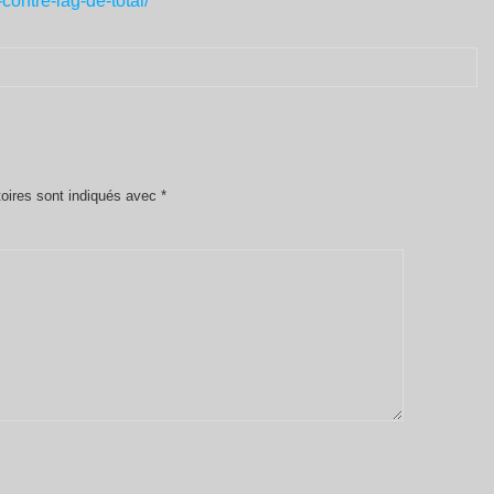
contre-lag-de-total/
oires sont indiqués avec
*