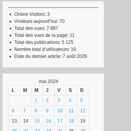
Online Visitors:
3
Visiteurs aujourd’hui:
70
Total des vues:
7 897
Total des vues de la page:
11
Total des publications:
5 125
Nombre total d’utilisateurs:
16
Date du dernier article:
7 août 2026
mai 2024
L
M
M
J
V
S
D
1
2
3
4
5
6
7
8
9
10
11
12
13
14
15
16
17
18
19