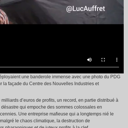
éployaient une banderole immense avec une photo du PDG
la façade du Centre des Nouvelles Industries et
milliards d’euros de profits, un record, en partie distribué à
e du désastre qui empoche des sommes colossales en
décennies. Une entreprise mafieuse qui a longtemps nié le
malgré le chaos climatique, la destruction de
 pharaoniques et de juteux profits à la clef.