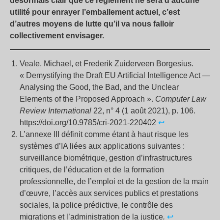
désormais clair que ce règlement ne sera d’aucune
utilité pour enrayer l’emballement actuel, c’est
d’autres moyens de lutte qu’il va nous falloir
collectivement envisager.
Veale, Michael, et Frederik Zuiderveen Borgesius.
« Demystifying the Draft EU Artificial Intelligence Act —
Analysing the Good, the Bad, and the Unclear
Elements of the Proposed Approach ».
Computer Law
Review International
22, n° 4 (1 août 2021), p. 106.
https://doi.org/10.9785/cri-2021-220402
↩︎
L’annexe III définit comme étant à haut risque les
systèmes d’IA liées aux applications suivantes :
surveillance biométrique, gestion d’infrastructures
critiques, de l’éducation et de la formation
professionnelle, de l’emploi et de la gestion de la main
d’œuvre, l’accès aux services publics et prestations
sociales, la police prédictive, le contrôle des
migrations et l’administration de la justice
.
↩︎