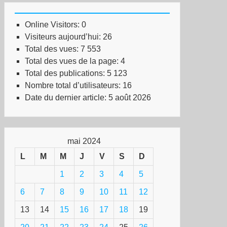
Online Visitors:
0
Visiteurs aujourd’hui:
26
Total des vues:
7 553
Total des vues de la page:
4
Total des publications:
5 123
Nombre total d’utilisateurs:
16
Date du dernier article:
5 août 2026
mai 2024
L
M
M
J
V
S
D
1
2
3
4
5
6
7
8
9
10
11
12
13
14
15
16
17
18
19