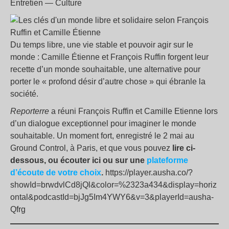
Entretien — Culture
Du temps libre, une vie stable et pouvoir agir sur le
monde : Camille Étienne et François Ruffin forgent leur
recette d’un monde souhaitable, une alternative pour
porter le «
profond désir d’autre chose
» qui ébranle la
société.
Reporterre
a réuni François Ruffin et Camille Etienne lors
d’un dialogue exceptionnel pour imaginer le monde
souhaitable. Un moment fort, enregistré le 2 mai au
Ground Control, à Paris, et que vous pouvez
lire ci-
dessous, ou écouter ici ou sur une
plateforme
d’écoute de votre choix
.
https://player.ausha.co/?
showId=brwdvlCd8jQl&color=%2323a434&display=horiz
ontal&podcastId=bjJg5Im4YWY6&v=3&playerId=ausha-
Qfrg