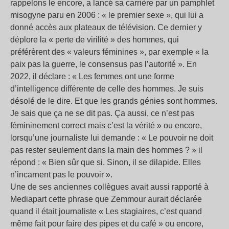
rappelons le encore, a lancé sa carrière par un pamphlet
misogyne paru en 2006 : «
le premier sexe
», qui lui a
donné accès aux plateaux de télévision. Ce dernier y
déplore la «
perte de virilité
» des hommes, qui
préférèrent des «
valeurs féminines
», par exemple «
la
paix pas la guerre, le consensus pas l’autorité
». En
2022, il déclare : «
Les femmes ont une forme
d’intelligence différente de celle des hommes. Je suis
désolé de le dire. Et que les grands génies sont hommes.
Je sais que ça ne se dit pas. Ça aussi, ce n’est pas
fémininement correct mais c’est la vérité
» ou encore,
lorsqu’une journaliste lui demande : «
Le pouvoir ne doit
pas rester seulement dans la main des hommes
?
» il
répond : «
Bien sûr que si. Sinon, il se dilapide. Elles
n’incarnent pas le pouvoir
».
Une de ses anciennes collègues avait aussi rapporté à
Mediapart cette phrase que Zemmour aurait déclarée
quand il était journaliste «
Les stagiaires, c’est quand
même fait pour faire des pipes et du café
» ou encore,