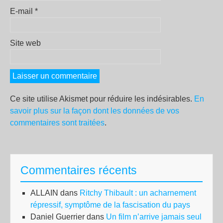
E-mail
*
Site web
Ce site utilise Akismet pour réduire les indésirables.
En
savoir plus sur la façon dont les données de vos
commentaires sont traitées
.
Commentaires récents
ALLAIN
dans
Ritchy Thibault : un acharnement
répressif, symptôme de la fascisation du pays
Daniel Guerrier
dans
Un film n’arrive jamais seul