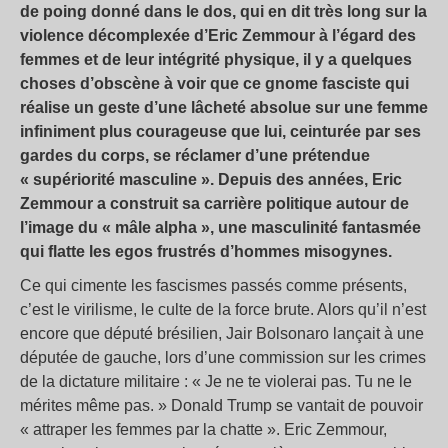
de poing donné dans le dos, qui en dit très long sur la
violence décomplexée d’Eric Zemmour à l’égard des
femmes et de leur intégrité physique, il y a quelques
choses d’obscène à voir que ce gnome fasciste qui
réalise un geste d’une lâcheté absolue sur une femme
infiniment plus courageuse que lui, ceinturée par ses
gardes du corps, se réclamer d’une prétendue
«
supériorité masculine
». Depuis des années, Eric
Zemmour a construit sa carrière politique autour de
l’image du «
mâle alpha
», une masculinité fantasmée
qui flatte les egos frustrés d’hommes misogynes.
Ce qui cimente les fascismes passés comme présents,
c’est le virilisme, le culte de la force brute. Alors qu’il n’est
encore que député brésilien, Jair Bolsonaro lançait à une
députée de gauche, lors d’une commission sur les crimes
de la dictature militaire : «
Je ne te violerai pas. Tu ne le
mérites même pas.
» Donald Trump se vantait de pouvoir
«
attraper les femmes par la chatte
». Eric Zemmour,