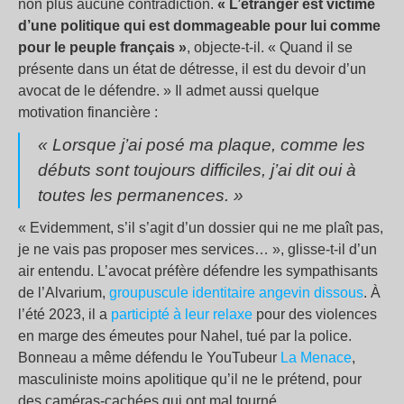
non plus aucune contradiction.
« L’étranger est victime
d’une politique qui est dommageable pour lui comme
pour le peuple français »
, objecte-t-il. « Quand il se
présente dans un état de détresse, il est du devoir d’un
avocat de le défendre. » Il admet aussi quelque
motivation financière :
« Lorsque j’ai posé ma plaque, comme les
débuts sont toujours difficiles, j’ai dit oui à
toutes les permanences. »
« Evidemment, s’il s’agit d’un dossier qui ne me plaît pas,
je ne vais pas proposer mes services… », glisse-t-il d’un
air entendu. L’avocat préfère défendre les sympathisants
de l’Alvarium,
groupuscule identitaire angevin dissous
. À
l’été 2023, il a
participté à leur relaxe
pour des violences
en marge des émeutes pour Nahel, tué par la police.
Bonneau a même défendu le YouTubeur
La Menace
,
masculiniste moins apolitique qu’il ne le prétend, pour
des caméras-cachées qui ont mal tourné.