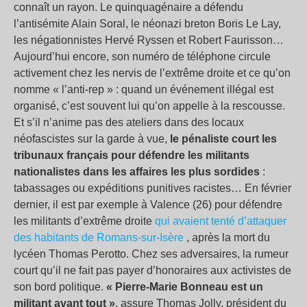
connaît un rayon. Le quinquagénaire a défendu
l’antisémite Alain Soral, le néonazi breton Boris Le Lay,
les négationnistes Hervé Ryssen et Robert Faurisson…
Aujourd’hui encore, son numéro de téléphone circule
activement chez les nervis de l’extrême droite et ce qu’on
nomme « l’anti-rep » : quand un événement illégal est
organisé, c’est souvent lui qu’on appelle à la rescousse.
Et s’il n’anime pas des ateliers dans des locaux
néofascistes sur la garde à vue,
le pénaliste court les
tribunaux français pour défendre les militants
nationalistes dans les affaires les plus sordides
:
tabassages ou expéditions punitives racistes… En février
dernier, il est par exemple à Valence (26) pour défendre
les militants d’extrême droite
qui avaient tenté d’attaquer
des habitants de Romans-sur-Isère
, après la mort du
lycéen Thomas Perotto. Chez ses adversaires, la rumeur
court qu’il ne fait pas payer d’honoraires aux activistes de
son bord politique.
« Pierre-Marie Bonneau est un
militant avant tout »
, assure Thomas Jolly, président du