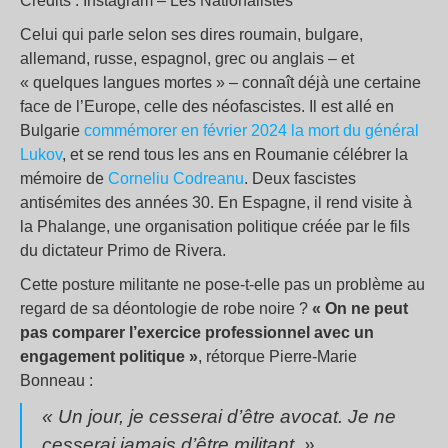
Crédits : Instagram – Les Nationalistes
Celui qui parle selon ses dires roumain, bulgare,
allemand, russe, espagnol, grec ou anglais – et
« quelques langues mortes » – connaît déjà une certaine
face de l’Europe, celle des néofascistes. Il est allé en
Bulgarie
commémorer en février 2024 la mort du général
Lukov
, et se rend tous les ans en Roumanie célébrer la
mémoire de
Corneliu Codreanu
. Deux fascistes
antisémites des années 30. En Espagne, il rend visite à
la Phalange, une organisation politique créée par le fils
du dictateur Primo de Rivera.
Cette posture militante ne pose-t-elle pas un problème au
regard de sa déontologie de robe noire ?
« On ne peut
pas comparer l’exercice professionnel avec un
engagement politique »
, rétorque Pierre-Marie
Bonneau :
« Un jour, je cesserai d’être avocat. Je ne
cesserai jamais d’être militant. »