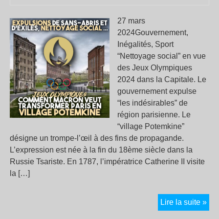
27 mars
2024Gouvernement,
Inégalités, Sport
“Nettoyage social” en vue
des Jeux Olympiques
2024 dans la Capitale. Le
gouvernement expulse
“les indésirables” de
région parisienne. Le
“village Potemkine”
désigne un trompe-l’œil à des fins de propagande.
L’expression est née à la fin du 18ème siècle dans la
Russie Tsariste. En 1787, l’impératrice Catherine II visite
la […]
Par
Lire la suite »
20