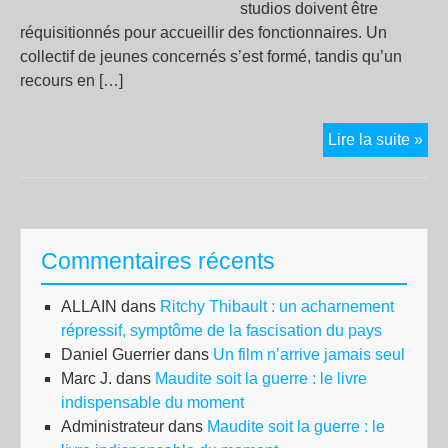
studios doivent être
réquisitionnés pour accueillir des fonctionnaires. Un
collectif de jeunes concernés s’est formé, tandis qu’un
recours en […]
Étu
Lire la suite »
pré
exp
pou
les
Commentaires récents
JO
:
ALLAIN
dans
Ritchy Thibault : un acharnement
le
répressif, symptôme de la fascisation du pays
CR
Daniel Guerrier
dans
Un film n’arrive jamais seul
au
Marc J.
dans
Maudite soit la guerre : le livre
tri
indispensable du moment
Administrateur
dans
Maudite soit la guerre : le