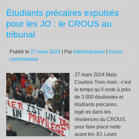
:
Étudiants précaires expulsés
co
Ma
pour les JO : le CROUS au
veu
tribunal
tra
Par
en
Publié le
27 mars 2024
| Par
Administrateur
|
Aucun
vil
commentaire
Pot
27 mars 2024 Maïa
Courtois Trois mois : c’est
le temps qu’il reste à près
de 3 000 étudiantes et
étudiants précaires,
logé·es dans les
résidences du CROUS,
pour faire place nette
avant les JO. Leurs