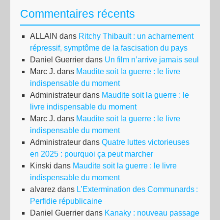
l’o
Commentaires récents
de
l’e
ALLAIN
dans
Ritchy Thibault : un acharnement
dro
répressif, symptôme de la fascisation du pays
Daniel Guerrier
dans
Un film n’arrive jamais seul
Marc J.
dans
Maudite soit la guerre : le livre
indispensable du moment
Administrateur
dans
Maudite soit la guerre : le
livre indispensable du moment
Marc J.
dans
Maudite soit la guerre : le livre
indispensable du moment
Administrateur
dans
Quatre luttes victorieuses
en 2025 : pourquoi ça peut marcher
Kinski
dans
Maudite soit la guerre : le livre
indispensable du moment
alvarez
dans
L’Extermination des Communards :
Perfidie républicaine
Daniel Guerrier
dans
Kanaky : nouveau passage