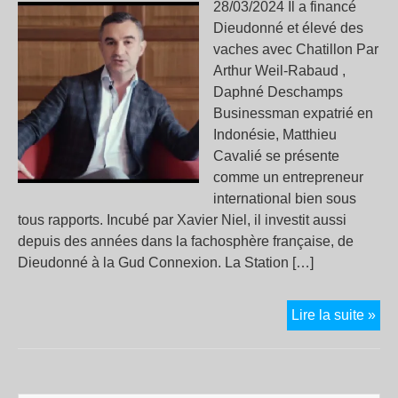
28/03/2024 Il a financé
Dieudonné et élevé des
vaches avec Chatillon Par
Arthur Weil-Rabaud ,
Daphné Deschamps
Businessman expatrié en
Indonésie, Matthieu
Cavalié se présente
comme un entrepreneur
international bien sous
tous rapports. Incubé par Xavier Niel, il investit aussi
depuis des années dans la fachosphère française, de
Dieudonné à la Gud Connexion. La Station […]
Mat
Lire la suite »
Cav
fin
de