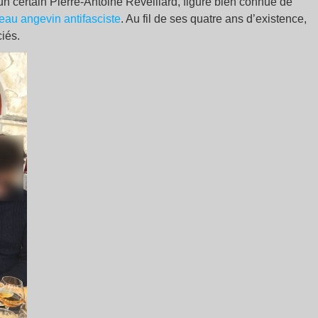
d’un certain Pierre-Antoine Réveillard, figure bien connue de
eau angevin antifasciste
. Au fil de ses quatre ans d’existence,
iés.