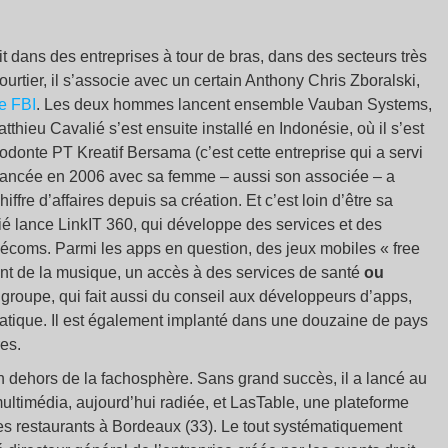
tit dans des entreprises à tour de bras, dans des secteurs très
ourtier, il s’associe avec un certain Anthony Chris Zboralski,
e FBI
. Les deux hommes lancent ensemble Vauban Systems,
thieu Cavalié s’est ensuite installé en Indonésie, où il s’est
onte PT Kreatif Bersama (c’est cette entreprise qui a servi
 lancée en 2006 avec sa femme – aussi son associée – a
ffre d’affaires depuis sa création. Et c’est loin d’être sa
é lance LinkIT 360, qui développe des services et des
lécoms. Parmi les apps en question, des jeux mobiles « free
sant de la musique, un accès à des services de santé
ou
 groupe, qui fait aussi du conseil aux développeurs d’apps,
iatique. Il est également implanté dans une douzaine de pays
res.
n dehors de la fachosphère. Sans grand succès, il a lancé au
ultimédia, aujourd’hui radiée, et LasTable, une plateforme
es restaurants à Bordeaux (33). Le tout systématiquement