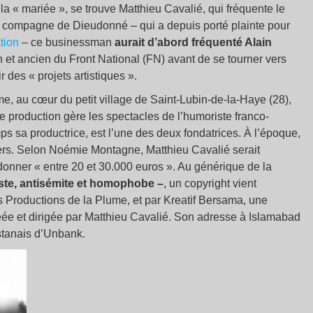
e la « mariée », se trouve Matthieu Cavalié, qui fréquente le
 compagne de Dieudonné – qui a depuis porté plainte pour
tion
– ce businessman
aurait d’abord fréquenté Alain
on et ancien du Front National (FN) avant de se tourner vers
r des « projets artistiques ».
e, au cœur du petit village de Saint-Lubin-de-la-Haye (28),
 production gère les spectacles de l’humoriste franco-
 sa productrice, est l’une des deux fondatrices. À l’époque,
ers. Selon Noémie Montagne, Matthieu Cavalié serait
donner « entre 20 et 30.000 euros ». Au générique de la
xiste, antisémite et homophobe –
, un copyright vient
les Productions de la Plume, et par Kreatif Bersama, une
éée et dirigée par Matthieu Cavalié. Son adresse à Islamabad
stanais d’Unbank.