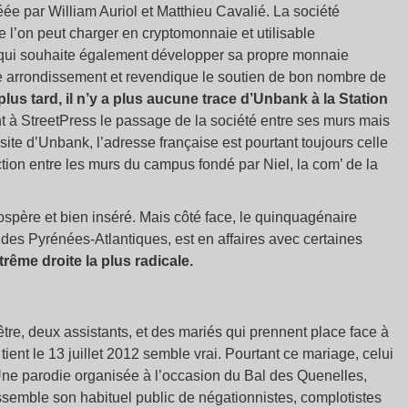
e par William Auriol et Matthieu Cavalié. La société
e l’on peut charger en cryptomonnaie et utilisable
, qui souhaite également développer sa propre monnaie
13e arrondissement et revendique le soutien de bon nombre de
lus tard, il n’y a plus aucune trace d’Unbank à la Station
t à StreetPress le passage de la société entre ses murs mais
 site d’Unbank, l’adresse française est pourtant toujours celle
ction entre les murs du campus fondé par Niel, la com’ de la
ospère et bien inséré. Mais côté face, le quinquagénaire
 des Pyrénées-Atlantiques, est en affaires avec certaines
xtrême droite la plus radicale.
re, deux assistants, et des mariés qui prennent place face à
ient le 13 juillet 2012 semble vrai. Pourtant ce mariage, celui
ne parodie organisée à l’occasion du Bal des Quenelles,
ssemble son habituel public de négationnistes, complotistes