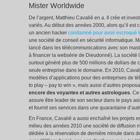
Mister Worldwide
De l’argent, Matthieu Cavalié en a. Il crée et inves
variés. Au début des années 2000, alors qu’il est c
un ancien hacker
condamné pour avoir escroqué l
une société de conseil en sécurité informatique. Mat
lancé dans les télécommunications avec son mastod
à financer la websérie de Dieudonné). La société
surtout généré plus de 500 millions de dollars de chi
seule entreprise dans le domaine. En 2010, Cavali
modèles d’applications pour des entreprises de té
to play – pay to win », mais aussi d’autres propo
encore des voyantes et autres astrologues
. Ce
assure être leader de son secteur dans le pays as
et fournit ses services dans une quarantaine d’aut
En France, Cavalié a aussi enchaîné les projets e
milieu des années 2010 une société de diffusion m
dédiée à la réservation de dernière minute dans d