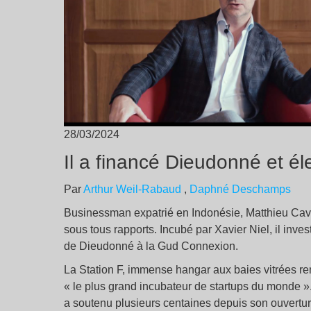
28/03/2024
Il a financé Dieudonné et é
Par
Arthur Weil-Rabaud
,
Daphné Deschamps
Businessman expatrié en Indonésie, Matthieu Cava
sous tous rapports. Incubé par Xavier Niel, il inv
de Dieudonné à la Gud Connexion.
La Station F, immense hangar aux baies vitrées re
« le plus grand incubateur de startups du monde ». 
a soutenu plusieurs centaines depuis son ouvertur