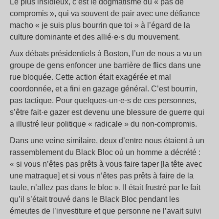
Le plus insidieux, c’est le dogmatisme du «
pas de
compromis
», qui va souvent de pair avec une défiance
macho «
je suis plus bourrin que toi
» à l’égard de la
culture dominante et des allié·e·s du mouvement.
Aux débats présidentiels à Boston, l’un de nous a vu un
groupe de gens enfoncer une barrière de flics dans une
rue bloquée. Cette action était exagérée et mal
coordonnée, et a fini en gazage général. C’est bourrin,
pas tactique. Pour quelques-un·e·s de ces personnes,
s’être fait·e gazer est devenu une blessure de guerre qui
a illustré leur politique «
radicale
» du non-compromis.
Dans une veine similaire, deux d’entre nous étaient à un
rassemblement du Black Bloc où un homme a décrété :
«
si vous n’êtes pas prêts à vous faire taper [la tête avec
une matraque] et si vous n’êtes pas prêts à faire de la
taule, n’allez pas dans le bloc
». Il était frustré par le fait
qu’il s’était trouvé dans le Black Bloc pendant les
émeutes de l’investiture et que personne ne l’avait suivi