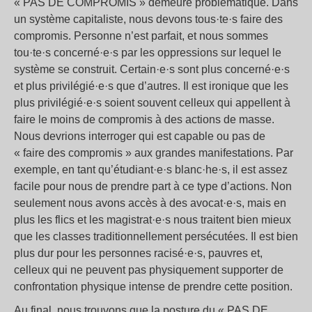
«
PAS DE COMPROMIS
» demeure problématique. Dans
un système capitaliste, nous devons tous·te·s faire des
compromis. Personne n’est parfait, et nous sommes
tou·te·s concerné·e·s par les oppressions sur lequel le
système se construit. Certain·e·s sont plus concerné·e·s
et plus privilégié·e·s que d’autres. Il est ironique que les
plus privilégié·e·s soient souvent celleux qui appellent à
faire le moins de compromis à des actions de masse.
Nous devrions interroger qui est capable ou pas de
«
faire des compromis
» aux grandes manifestations. Par
exemple, en tant qu’étudiant·e·s blanc·he·s, il est assez
facile pour nous de prendre part à ce type d’actions. Non
seulement nous avons accès à des avocat·e·s, mais en
plus les flics et les magistrat·e·s nous traitent bien mieux
que les classes traditionnellement persécutées. Il est bien
plus dur pour les personnes racisé·e·s, pauvres et,
celleux qui ne peuvent pas physiquement supporter de
confrontation physique intense de prendre cette position.
Au final, nous trouvons que la posture du «
PAS DE