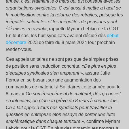
année, c’est vraiment le 8 mars qui est construit avec les
organisations syndicales. C’est aussi à
mettre à
l’actif de
la mobilisation contre la réforme des retraites, puisqu
e
les
inégalités salariales et les inégalités de pensions
y ont
été mises en avant
», rappelle Myriam Lebkiri de la CGT.
En tout cas, les huit syndicats avaient décidé dès
début
décembre
2023 de faire du 8 mars 2024 leur prochain
rendez-vous.
Ces appels unitaires ne sont pas que de simples prises
de position sans traduction concrète. «
De plus en plus
d’équipes syndicales s’en emparent
», assure Julie
Ferrua en se basant sur une augmentation des
commandes de matériel à Solidaires cette année pour le
8 mars. «
On sort énormément de matériel, dès qu’on est
en
interview,
on place
la grève du 8 mars
à chaque fois.
On a fait appel à tous nos syndicats pour travailler la
question en entreprise
et
o
n essaye de porter une lutte
emblématique dans chaque territoire
», confirme Myriam
Lebkiri pour la CGT. En plus des dynamiques propres à