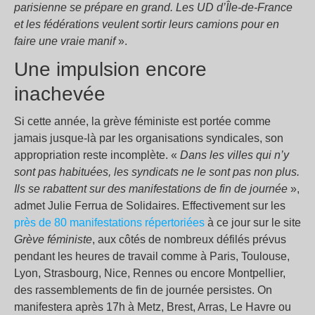
parisienne se prépare en grand.
L
es UD d’Île-de-France
et
les fédé
rations
veulent sort
ir
leurs camions pour en
faire un
e
vrai
e
manif
».
Une impulsion encore
inachevée
Si cette année, la grève féministe est portée comme
jamais jusque-là par les organisations syndicales, son
appropriation reste incomplète. «
Dans les villes
qui n’y
sont
pas habitué
e
s,
les syndicats
ne le sont pas
non plus.
Ils se
rabattent sur
des
manif
e
s
ta
tions
de fin de journée
»,
admet Julie Ferrua de Solidaires. Effectivement sur les
près de 80 manifestations répertoriées
à ce jour sur le site
G
rève féministe
, aux côtés de nombreux défilés prévus
pendant les heures de travail comme à Paris, Toulouse,
Lyon, Strasbourg, Nice, Rennes ou encore Montpellier,
des rassemblements de fin de journée persistes. On
manifestera après 17h à Metz, Brest, Arras, Le Havre ou