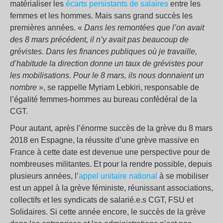
matérialiser les
écarts persistants de salaires
entre les
femmes et les hommes. Mais sans grand succès les
premières années. «
Dans les remontées qu
e l
’on avait
des 8 mars précéd
e
nt, il
n’
y avait pas beaucoup de
grévistes.
Dans les finances publiques où je travaille,
d’habitude
la direction
donn
e
un taux de grévistes pour
les mobilisations. Pour le 8 mars, ils nous donnaient un
nombre
», se rappelle Myriam Lebkiri, responsable de
l’égalité femmes-hommes au bureau confédéral de la
CGT.
Pour autant, après l’énorme succès de la grève du 8 mars
2018 en Espagne, la réussite d’une grève massive en
France à cette date est devenue une perspective pour de
nombreuses militantes. Et pour la rendre possible, depuis
plusieurs années, l’
appel unitaire national
à se mobiliser
est un appel à la grève féministe, réunissant associations,
collectifs et les syndicats de salarié.e.s CGT, FSU et
Solidaires. Si cette année encore, le succès de la grève