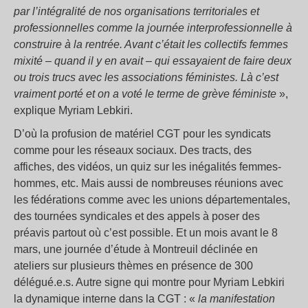
par l’intégralité de nos organisations territoriales et
professionnelles
comme
la journée interprofessionnelle à
construire à la rentrée. Avant c’était les collectifs femmes
mixité – quand il y en a
vait
– qui essayaient de faire deux
ou
trois trucs avec les associations féministes.
L
à c’est
vraiment porté
et
on a voté le terme
de
grève féministe
»,
explique Myriam Lebkiri.
D’où la profusion de matériel CGT pour les syndicats
comme pour les réseaux sociaux. Des tracts, des
affiches, des vidéos, un quiz sur les inégalités femmes-
hommes, etc. Mais aussi de nombreuses réunions avec
les fédérations comme avec les unions départementales,
des tournées syndicales et des appels à poser des
préavis partout où c’est possible. Et un mois avant le 8
mars, une journée d’étude à Montreuil déclinée en
ateliers sur plusieurs thèmes en présence de 300
délégué.e.s. Autre signe qui montre pour Myriam Lebkiri
la dynamique interne dans la CGT : «
l
a manif
estation