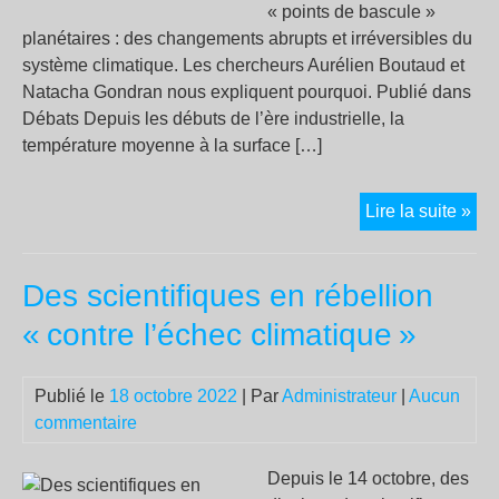
« points de bascule »
planétaires : des changements abrupts et irréversibles du
système climatique. Les chercheurs Aurélien Boutaud et
Natacha Gondran nous expliquent pourquoi. Publié dans
Débats Depuis les débuts de l’ère industrielle, la
température moyenne à la surface […]
« N
Lire la suite »
der
cha
Des scientifiques en rébellion
d’év
l’e
«
contre l’échec climatique
»
con
à
Publié le
18 octobre 2022
| Par
Administrateur
|
Aucun
sort
commentaire
de
cet
idé
Depuis le 14 octobre, des