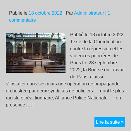
Publié le
18 octobre 2022
| Par
Administrateur
|
1
commentaire
Publié le 13 octobre 2022
Texte de la Coordination
contre la répression et les
violences policières de
Paris Le 28 septembre
2022, la Bourse du Travail
de Paris a laissé
s’installer dans ses murs une opération de propagande
orchestrée par deux syndicats de policiers — dont le plus
raciste et réactionnaire, Alliance Police Nationale —, en
présence […]
Mai
Lire la suite »
qu