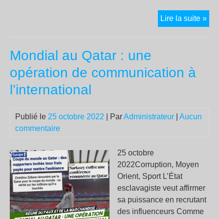
De
Lire la suite »
bur
de
Mondial au Qatar : une
non
trav
opération de communication à
pou
l’international
dén
la
réf
Publié le
25 octobre 2022
| Par
Administrateur
|
Aucun
du
commentaire
ch
et
25 octobre
du
2022Corruption, Moyen
RS
Orient, Sport L’État
esclavagiste veut affirmer
sa puissance en recrutant
des influenceurs Comme