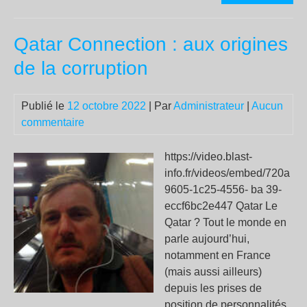
con
Cas
Qatar Connection : aux origines
ave
Xav
de la corruption
Ped
et
Publié le
12 octobre 2022
| Par
Administrateur
|
Aucun
Jor
commentaire
Tor
Bes
https://video.blast-
info.fr/videos/embed/720a
9605-1c25-4556- ba 39-
eccf6bc2e447 Qatar Le
Qatar ? Tout le monde en
parle aujourd’hui,
notamment en France
(mais aussi ailleurs)
depuis les prises de
position de personnalités