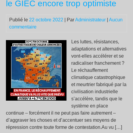
le GIEC encore trop optimiste
l’e
et
du
Publié le
22 octobre 2022
| Par
Administrateur
|
Aucun
har
commentaire
des
plu
Les luttes, résistances,
pré
adaptations et alternatives
vont-elles accélérer et se
radicaliser franchement ?
Le réchauffement
climatique catastrophique
et meurtrier fabriqué par la
civilisation industrielle
s’accélère, tandis que le
système en place
continue – forcément il ne peut pas faire autrement –
d’aggraver les choses et d’accentuer ses moyens de
répression contre toute forme de contestation.Au vu […]