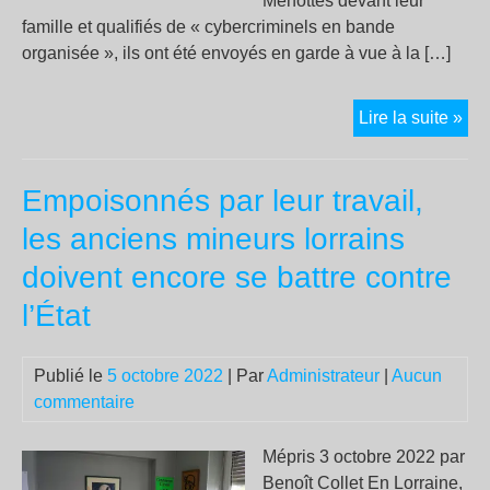
Menottés devant leur
famille et qualifiés de « cybercriminels en bande
organisée », ils ont été envoyés en garde à vue à la […]
Syn
Lire la suite »
CG
ni
Empoisonnés par leur travail,
voy
ni
les anciens mineurs lorrains
terr
doivent encore se battre contre
:
no
l’État
ne
lai
Publié le
5 octobre 2022
| Par
Administrateur
|
Aucun
pas
commentaire
fair
!
Mépris 3 octobre 2022 par
Benoît Collet En Lorraine,