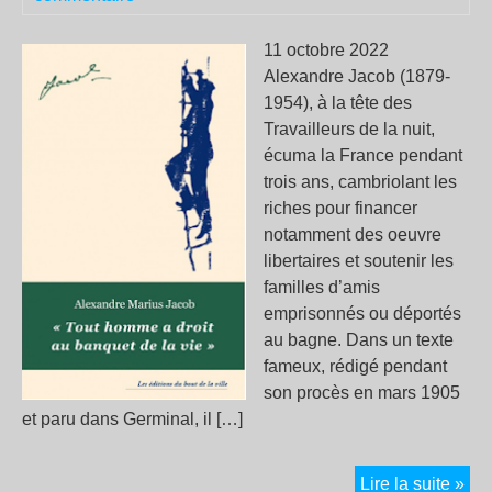
ni
les
11 octobre 2022
rev
Alexandre Jacob (1879-
1954), à la tête des
Travailleurs de la nuit,
écuma la France pendant
trois ans, cambriolant les
riches pour financer
notamment des oeuvre
libertaires et soutenir les
familles d’amis
emprisonnés ou déportés
au bagne. Dans un texte
fameux, rédigé pendant
son procès en mars 1905
et paru dans Germinal, il […]
« 
Lire la suite »