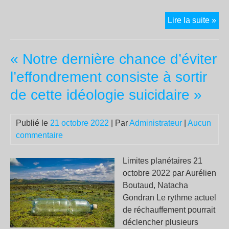
Le
Lire la suite »
réc
cli
« Notre dernière chance d’éviter
enc
plu
l’effondrement consiste à sortir
rap
de cette idéologie suicidaire »
qu
pré
le
Publié le
21 octobre 2022
| Par
Administrateur
|
Aucun
GI
commentaire
enc
tro
Limites planétaires 21
opt
octobre 2022 par Aurélien
Boutaud, Natacha
Gondran Le rythme actuel
de réchauffement pourrait
déclencher plusieurs