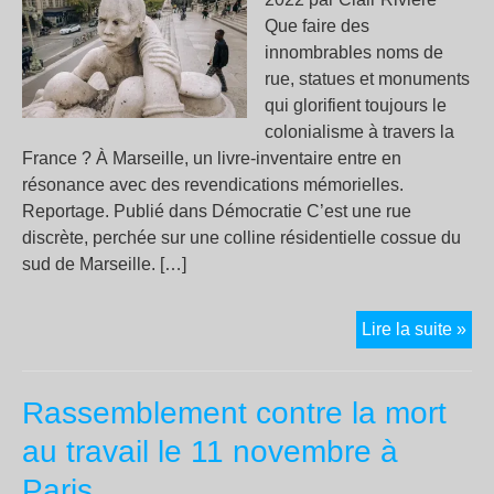
con
Que faire des
la
innombrables noms de
libe
rue, statues et monuments
d’e
qui glorifient toujours le
colonialisme à travers la
France ? À Marseille, un livre-inventaire entre en
résonance avec des revendications mémorielles.
Reportage. Publié dans Démocratie C’est une rue
discrète, perchée sur une colline résidentielle cossue du
sud de Marseille. […]
« L
Lire la suite »
sta
le
Rassemblement contre la mort
no
des
au travail le 11 novembre à
rue
Paris
ne