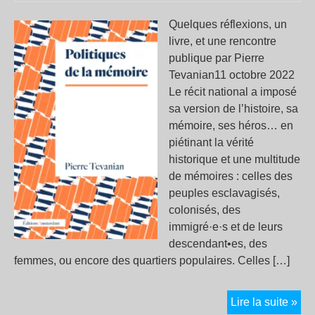
grè
Quelques réflexions, un
pié
livre, et une rencontre
publique par Pierre
Tevanian11 octobre 2022
Le récit national a imposé
sa version de l’histoire, sa
mémoire, ses héros… en
piétinant la vérité
historique et une multitude
de mémoires : celles des
peuples esclavagisés,
colonisés, des
immigré·e·s et de leurs
descendant•es, des
femmes, ou encore des quartiers populaires. Celles […]
Pol
Lire la suite »