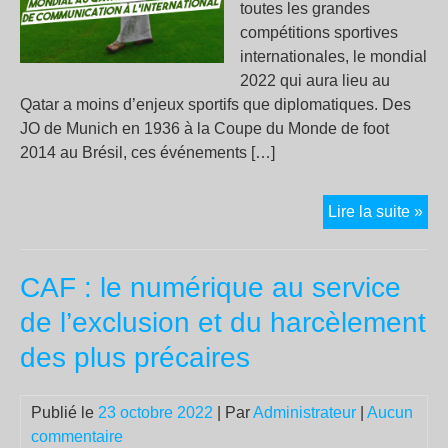
toutes les grandes
compétitions sportives
internationales, le mondial
2022 qui aura lieu au
Qatar a moins d’enjeux sportifs que diplomatiques. Des
JO de Munich en 1936 à la Coupe du Monde de foot
2014 au Brésil, ces événements […]
Mon
Lire la suite »
au
Qat
CAF : le numérique au service
:
un
de l’exclusion et du harcèlement
opé
des plus précaires
de
com
à
Publié le
23 octobre 2022
| Par
Administrateur
|
Aucun
l’in
commentaire