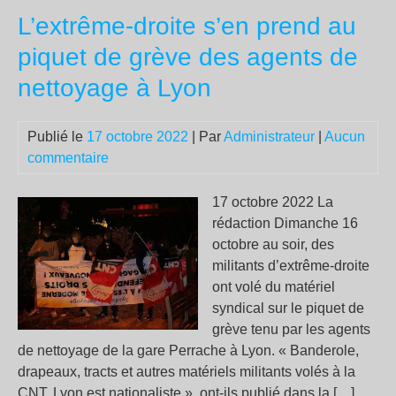
Tra
peu
L’extrême-droite s’en prend au
pas
tout
piquet de grève des agents de
dir
nettoyage à Lyon
Publié le
17 octobre 2022
| Par
Administrateur
|
Aucun
commentaire
17 octobre 2022 La
rédaction Dimanche 16
octobre au soir, des
militants d’extrême-droite
ont volé du matériel
syndical sur le piquet de
grève tenu par les agents
de nettoyage de la gare Perrache à Lyon. « Banderole,
drapeaux, tracts et autres matériels militants volés à la
CNT. Lyon est nationaliste », ont-ils publié dans la […]