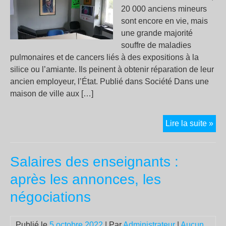
20 000 anciens mineurs
sont encore en vie, mais
une grande majorité
souffre de maladies
pulmonaires et de cancers liés à des expositions à la
silice ou l’amiante. Ils peinent à obtenir réparation de leur
ancien employeur, l’État. Publié dans Société Dans une
maison de ville aux […]
Em
Lire la suite »
par
leu
Salaires des enseignants :
trav
les
après les annonces, les
anc
négociations
min
lor
doi
Publié le
5 octobre 2022
| Par
Administrateur
|
Aucun