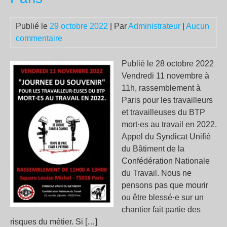
son
pas
Publié le
29 octobre 2022
| Par
Administrateur
|
Aucun
inn
commentaire
un
gui
Publié le 28 octobre 2022
pou
Vendredi 11 novembre à
déc
11h, rassemblement à
l’e
Paris pour les travailleurs
pub
et travailleuses du BTP
mort·es au travail en 2022.
Appel du Syndicat Unifié
du Bâtiment de la
Confédération Nationale
du Travail. Nous ne
pensons pas que mourir
ou être blessé·e sur un
chantier fait partie des
risques du métier. Si […]