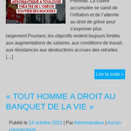
Pierrette. La colère
accumulée se saisit de
l’inflation et de l’atteinte
au droit de grève pour
s’exprimer plus
largement.Pourtant, les objectifs restent toujours limités
aux augmentations de salaires, aux conditions de travail,
aux résistances aux destructions accrues des retraites
[…]
La
Lire la suite »
grè
s’é
« TOUT HOMME A DROIT AU
…
mai
BANQUET DE LA VIE »
tou
pas
Publié le
14 octobre 2022
| Par
Administrateur
|
Aucun
les
commentaire
obj