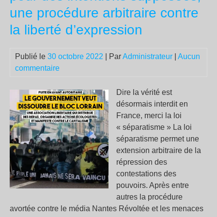
bas
une procédure arbitraire contre
de
la liberté d’expression
Sai
Sol
Publié le
30 octobre 2022
| Par
Administrateur
|
Aucun
commentaire
Dire la vérité est
désormais interdit en
France, merci la loi
« séparatisme » La loi
séparatisme permet une
extension arbitraire de la
répression des
contestations des
pouvoirs. Après entre
autres la procédure
avortée contre le média Nantes Révoltée et les menaces