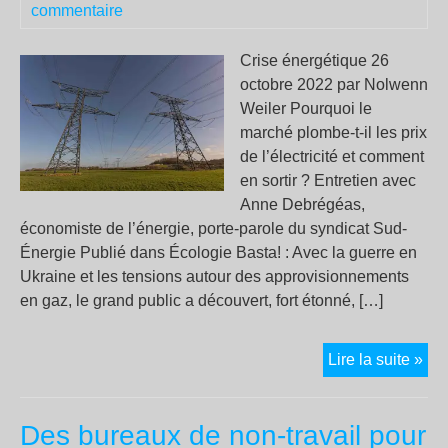
commentaire
Crise énergétique 26
octobre 2022 par Nolwenn
Weiler Pourquoi le
marché plombe-t-il les prix
de l’électricité et comment
en sortir ? Entretien avec
Anne Debrégéas,
économiste de l’énergie, porte-parole du syndicat Sud-
Énergie Publié dans Écologie Basta! : Avec la guerre en
Ukraine et les tensions autour des approvisionnements
en gaz, le grand public a découvert, fort étonné, […]
Élec
Lire la suite »
« Il
faut
Des bureaux de non-travail pour
sort