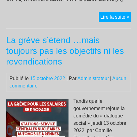
L’e
Lire la suite »
dro
s’e
La grève s’étend …mais
pre
au
toujours pas les objectifs ni les
piq
revendications
de
grè
des
Publié le
15 octobre 2022
| Par
Administrateur
|
Aucun
age
commentaire
de
net
Tandis que le
à
gouvernement rejoue la
Lyo
comédie du « dialogue
social » jeudi 13 octobre
2022, par Camille