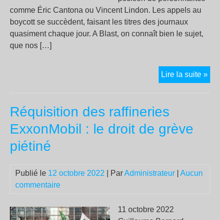
comme Éric Cantona ou Vincent Lindon. Les appels au
boycott se succèdent, faisant les titres des journaux
quasiment chaque jour. A Blast, on connaît bien le sujet,
que nos […]
Qat
Lire la suite »
Con
aux
Réquisition des raffineries
ori
de
ExxonMobil : le droit de grève
la
piétiné
cor
Publié le
12 octobre 2022
| Par
Administrateur
|
Aucun
commentaire
11 octobre 2022