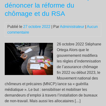
du
dénoncer la réforme du
ma
chômage et du RSA
et
rev
à
Publié le
27 octobre 2022
| Par
Administrateur
|
Aucun
un
commentaire
tarif
rég
26 octobre 2022 Stéphane
pou
Ortega Alors que le
tout
gouvernement modifiera
le
les règles d’indemnisation
mo
de l’assurance chômage
fin 2022 ou début 2023, le
Mouvement national des
chômeurs et précaires (MNCP) lance sa « guérilla
médiatique ». Le but : sensibiliser et mobiliser les
demandeurs d’emploi à travers l’installation de bureaux
de non-travail. Mais aussi les allocataires […]