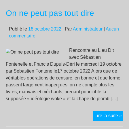
font
On ne peut pas tout dire
un
min
de
Publié le
18 octobre 2022
| Par
Administrateur
|
Aucun
l’in
commentaire
un
pré
Rencontre au Lieu Dit
de
avec Sébastien
pol
Fontenelle et Francis Dupuis-Déri le mercredi 19 octobre
et
par Sebastien Fontenelle17 octobre 2022 Alors que de
des
véritables opérations de censure, en bonne et due forme,
syn
passent largement inaperçues, on ne compte plus les
de
livres, mauvais et méchants, prenant pour cible la
flic
supposée « idéologie woke » et la chape de plomb […]
da
la
Bou
On
Lire la suite »
du
ne