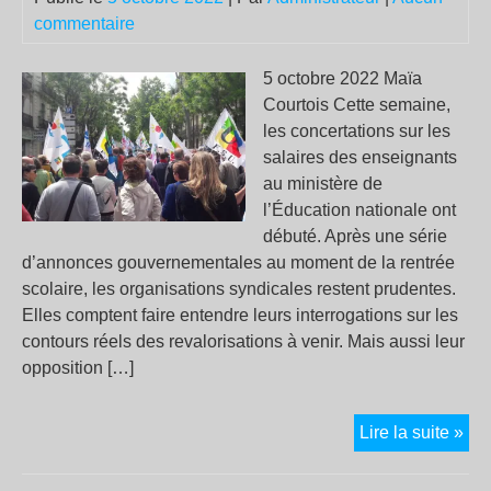
enc
commentaire
se
bat
5 octobre 2022 Maïa
con
Courtois Cette semaine,
l’Ét
les concertations sur les
salaires des enseignants
au ministère de
l’Éducation nationale ont
débuté. Après une série
d’annonces gouvernementales au moment de la rentrée
scolaire, les organisations syndicales restent prudentes.
Elles comptent faire entendre leurs interrogations sur les
contours réels des revalorisations à venir. Mais aussi leur
opposition […]
Sal
Lire la suite »
des
ens