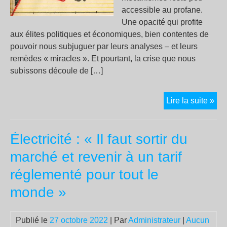
accessible au profane.
Une opacité qui profite
aux élites politiques et économiques, bien contentes de
pouvoir nous subjuguer par leurs analyses – et leurs
remèdes « miracles ». Et pourtant, la crise que nous
subissons découle de […]
Au
Lire la suite »
sou
pol
Électricité : « Il faut sortir du
de l
idé
marché et revenir à un tarif
cri
réglementé pour tout le
et
lutt
monde »
des
cla
Publié le
27 octobre 2022
| Par
Administrateur
|
Aucun