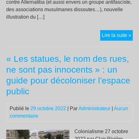
contre Alternatiba (et aussi envers un groupe antifasciste,
des associations musulmanes dissoutes…), nouvelle
illustration du […]
Le
Lire la suite »
gou
veu
« Les statues, le nom des rues,
dis
un
ne sont pas innocents » : un
gro
guide pour décoloniser l’espace
mili
pou
public
des
int
Publié le
29 octobre 2022
| Par
Administrateur
|
Aucun
sup
commentaire
un
pro
Colonialisme 27 octobre
arbi
2022 par Clair Rivière