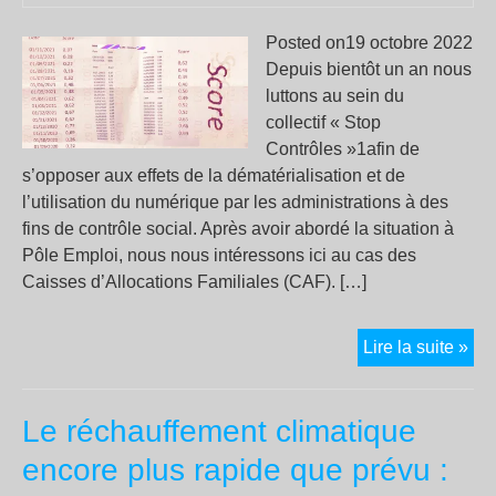
Posted on19 octobre 2022
Depuis bientôt un an nous
luttons au sein du
collectif « Stop
Contrôles »1afin de
s’opposer aux effets de la dématérialisation et de
l’utilisation du numérique par les administrations à des
fins de contrôle social. Après avoir abordé la situation à
Pôle Emploi, nous nous intéressons ici au cas des
Caisses d’Allocations Familiales (CAF). […]
CAF
Lire la suite »
le
num
Le réchauffement climatique
au
ser
encore plus rapide que prévu :
de