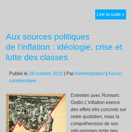
Ra
Lire la suite »
con
la
Aux sources politiques
mor
au
de l’inflation : idéologie, crise et
trav
lutte des classes
le
11 
à
Publié le
28 octobre 2022
| Par
Administrateur
|
Aucun
Par
commentaire
Entretien avec Romaric
Godin L’inflation exerce
des effets très concrets sur
notre quotidien, mais la
compréhension de ses
mécanismes reste peu