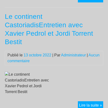
HO
A
Le continent
DR
AU
CastoriadisEntretien avec
BA
Xavier Pedrol et Jordi Torrent
DE
LA
Bestit
VIE
Publié le
13 octobre 2022
| Par
Administrateur
|
Aucun
commentaire
Le
Lire la suite »