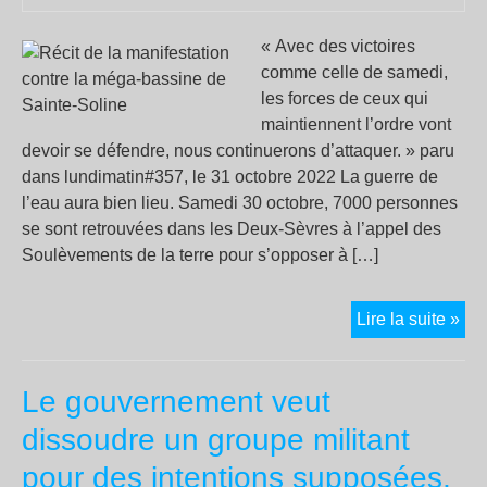
« Avec des victoires
comme celle de samedi,
les forces de ceux qui
maintiennent l’ordre vont
devoir se défendre, nous continuerons d’attaquer. » paru
dans lundimatin#357, le 31 octobre 2022 La guerre de
l’eau aura bien lieu. Samedi 30 octobre, 7000 personnes
se sont retrouvées dans les Deux-Sèvres à l’appel des
Soulèvements de la terre pour s’opposer à […]
Réc
Lire la suite »
de
la
Le gouvernement veut
man
con
dissoudre un groupe militant
la
pour des intentions supposées,
mé