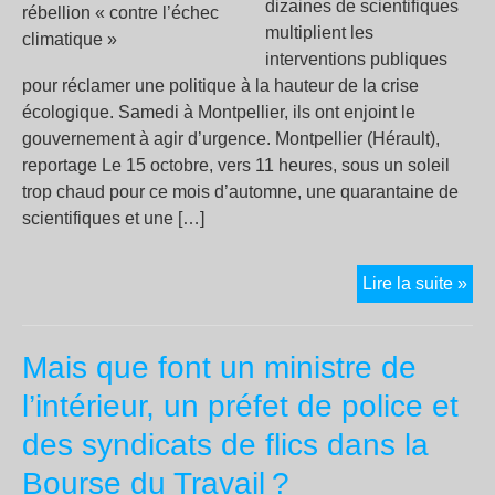
sui
dizaines de scientifiques
multiplient les
interventions publiques
pour réclamer une politique à la hauteur de la crise
écologique. Samedi à Montpellier, ils ont enjoint le
gouvernement à agir d’urgence. Montpellier (Hérault),
reportage Le 15 octobre, vers 11 heures, sous un soleil
trop chaud pour ce mois d’automne, une quarantaine de
scientifiques et une […]
De
Lire la suite »
sci
en
Mais que font un ministre de
réb
«
c
l’intérieur, un préfet de police et
l’é
des syndicats de flics dans la
cli
Bourse du Travail
?