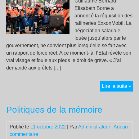
Guillaume Bernard
Elisabeth Borne a
annoncé la réquisition des
raffineries ExxonMobil. La
négociation salariale,
louée jusqu’alors par le
gouvernement, ne convient plus lorsqu’elle se fait avec
un rapport de force réel. A ce moment-là, l’Etat révèle son
vrai visage et foule aux pieds le droit de grève. « J’ai
demandé aux préfets […]
Réq
Lire la suite »
des
raff
Politiques de la mémoire
Exx
:
le
Publié le
11 octobre 2022
| Par
Administrateur
|
Aucun
droi
commentaire
de