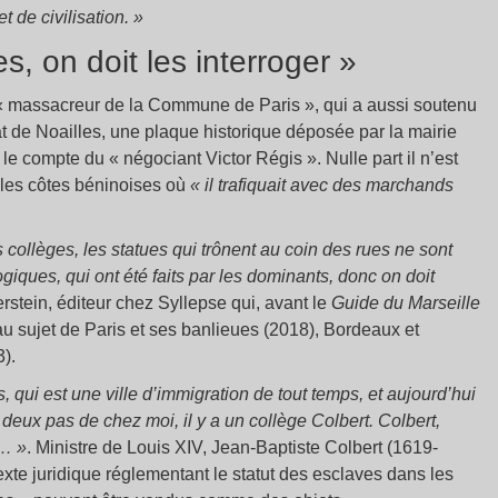
 de civilisation. »
s, on doit les interroger »
 « massacreur de la Commune de Paris », qui a aussi soutenu
at de Noailles, une plaque historique déposée par la mairie
 le compte du « négociant Victor Régis ». Nulle part il n’est
r les côtes béninoises où
« il trafiquait avec des marchands
 collèges, les statues qui trônent au coin des rues ne sont
giques, qui ont été faits par les dominants, donc on doit
erstein, éditeur chez Syllepse qui, avant le
Guide du Marseille
au sujet de Paris et ses banlieues (2018), Bordeaux et
).
, qui est une ville d’immigration de tout temps, et aujourd’hui
 deux pas de chez moi, il y a un collège Colbert. Colbert,
e… »
. Ministre de Louis XIV, Jean-Baptiste Colbert (1619-
exte juridique réglementant le statut des esclaves dans les