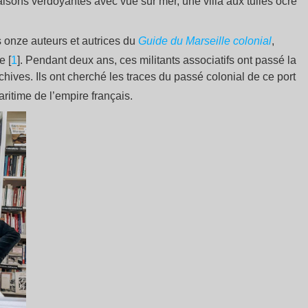
isons verdoyantes avec vue sur mer, une villa aux tuiles ocre
es onze auteurs et autrices du
Guide du Marseille colonial
,
e [
1
]. Pendant deux ans, ces militants associatifs ont passé la
archives. Ils ont cherché les traces du passé colonial de ce port
aritime de l’empire français.