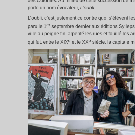
des Colonies. Au milieu de cette succession de ma
porte un nom évocateur,
L’oubli
.
L’oubli, c’est justement ce contre quoi s’élèvent l
er
paru le 1
septembre dernier aux éditions Sylleps
ville au peigne fin, arpenté les rues et fouillé les 
e
e
qui fut, entre le XIX
et le XX
siècle, la capitale m