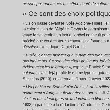
ne sont pas parvenues au même degré de culture et
« Ce sont des choix politique
Puis on passe devant le lycée Adolphe-Thiers, le
la colonisation de l’Algérie. Devant le commissari
vante le souvenir d’un luxueux hôtel construit pour
précisé que cet armateur a construit sa fortune su
d’esclaves »
, indique Daniel Garnier.
« L’idée, c’est de montrer que le nom des rues, des
pas innocents. Ce sont des choix politiques, idéolo
évidemment les interroger »
, explique Patrick Silb
colonial
, avait déjà publié le même type de guide 
Soissons (2020), en attendant Rouen (janvier 2023
« Moi j’habite en Seine-Saint-Denis, à Aubervilliers
notamment d’Afrique subsaharienne
, poursuit-il.
À
c’est un des idéologues de la domination blanch
1683) a participé à la rédaction du Code noir. Ce t