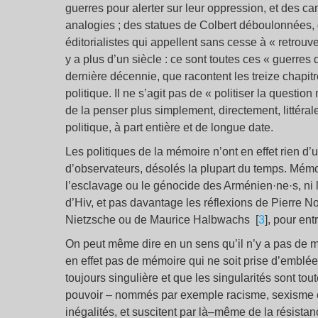
guerres pour alerter sur leur oppression, et des c
analogies ; des statues de Colbert déboulonnées,
éditorialistes qui appellent sans cesse à « retrouver
y a plus d’un siècle : ce sont toutes ces « guerre
dernière décennie, que racontent les treize chapitre
politique. Il ne s’agit pas de « politiser la question
de la penser plus simplement, directement, litté
politique, à part entière et de longue date.
Les politiques de la mémoire n’ont en effet rien d
d’observateurs, désolés la plupart du temps. Mémoir
l’esclavage ou le génocide des Arménien·ne·s, ni l
d’Hiv, et pas davantage les réflexions de Pierre 
Nietzsche ou de Maurice Halbwachs [
3
], pour ent
On peut même dire en un sens qu’il n’y a pas de mé
en effet pas de mémoire qui ne soit prise d’emblée
toujours singulière et que les singularités sont to
pouvoir – nommés par exemple racisme, sexisme ou 
inégalités, et suscitent par là–même de la résistance