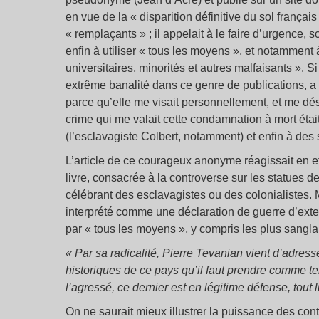
en vue de la « disparition définitive du sol françai
« remplaçants » ; il appelait à le faire d’urgence, 
enfin à utiliser « tous les moyens », et notamment 
universitaires, minorités et autres malfaisants ». 
extrême banalité dans ce genre de publications, a a
parce qu’elle me visait personnellement, et me 
crime qui me valait cette condamnation à mort était 
(l’esclavagiste Colbert, notamment) et enfin à des 
L’article de ce courageux anonyme réagissait en e
livre, consacrée à la controverse sur les statues d
célébrant des esclavagistes ou des colonialistes. 
interprété comme une déclaration de guerre d’exter
par « tous les moyens », y compris les plus sangla
« Par sa radicalité, Pierre Tevanian vient d’adres
historiques de ce pays qu’il faut prendre comme te
l’agressé, ce dernier est en légitime défense, tout 
On ne saurait mieux illustrer la puissance des co