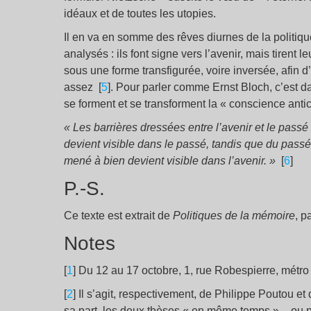
idéaux et de toutes les utopies.
Il en va en somme des rêves diurnes de la politiq
analysés : ils font signe vers l’avenir, mais tirent
sous une forme transfigurée, voire inversée, afin d
assez [
5
]. Pour parler comme Ernst Bloch, c’est d
se forment et se transforment la « conscience antic
« Les barrières dressées entre l’avenir et le pass
devient visible dans le passé, tandis que du pass
mené à bien devient visible dans l’avenir. »
[
6
]
P.-S.
Ce texte est extrait de
Politiques de la mémoire
, p
Notes
[
1
] Du 12 au 17 octobre, 1, rue Robespierre, métr
[
2
] Il s’agit, respectivement, de Philippe Poutou e
sa part, les deux thèses « en même temps » – ou pl