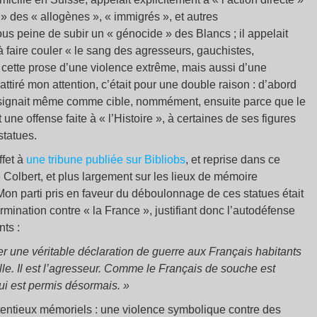
s » des « allogènes », « immigrés », et autres
sous peine de subir un « génocide » des Blancs ; il appelait
à faire couler « le sang des agresseurs, gauchistes,
Si cette prose d’une violence extrême, mais aussi d’une
ttiré mon attention, c’était pour une double raison : d’abord
désignait même comme cible, nommément, ensuite parce que le
une offense faite à « l’Histoire », à certaines de ses figures
statues.
ffet à
une tribune publiée sur Bibliobs
, et reprise dans ce
e Colbert, et plus largement sur les lieux de mémoire
Mon parti pris en faveur du déboulonnage de ces statues était
mination contre « la France », justifiant donc l’autodéfense
nts :
ser une véritable déclaration de guerre aux Français habitants
lle. Il est l’agresseur. Comme le Français de souche est
lui est permis désormais. »
ntentieux mémoriels : une violence symbolique contre des