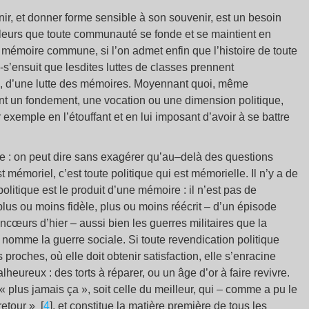
nir, et donner forme sensible à son souvenir, est un besoin
ailleurs que toute communauté se fonde et se maintient en
e mémoire commune, si l’on admet enfin que l’histoire de toute
l -s’ensuit que lesdites luttes de classes prennent
es, d’une lutte des mémoires. Moyennant quoi, même
 un fondement, une vocation ou une dimension politique,
ar exemple en l’étouffant et en lui imposant d’avoir à se battre
re : on peut dire sans exagérer qu’au–delà des questions
t mémoriel, c’est toute politique qui est mémorielle. Il n’y a de
olitique est le produit d’une mémoire : il n’est pas de
plus ou moins fidèle, plus ou moins réécrit – d’un épisode
ncœurs d’hier – aussi bien les guerres militaires que la
n nomme la guerre sociale. Si toute revendication politique
 proches, où elle doit obtenir satisfaction, elle s’enracine
heureux : des torts à réparer, ou un âge d’or à faire revivre.
 « plus jamais ça », soit celle du meilleur, qui – comme a pu le
retour » [
4
], et constitue la matière première de tous les