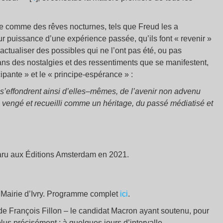
ue comme des rêves nocturnes, tels que Freud les a
 leur puissance d’une expérience passée, qu’ils font « revenir »
’actualiser des possibles qui ne l’ont pas été, ou pas
ans des nostalgies et des ressentiments que se manifestent,
ipante » et le « principe-espérance » :
é s’effondrent ainsi d’elles–mêmes, de l’avenir non advenu
é vengé et recueilli comme un héritage, du passé médiatisé et
aru aux Éditions Amsterdam en 2021.
o Mairie d’Ivry. Programme complet
ici
.
t de François Fillon – le candidat Macron ayant soutenu, pour
us précisément : à quelques jours d’intervalle.