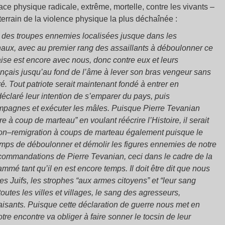
e physique radicale, extrême, mortelle, contre les vivants –
e terrain de la violence physique la plus déchaînée :
c des troupes ennemies localisées jusque dans les
rnaux, avec au premier rang des assaillants à déboulonner ce
laise est encore avec nous, donc contre eux et leurs
français jusqu’au fond de l’âme à lever son bras vengeur sans
é. Tout patriote serait maintenant fondé à entrer en
éclaré leur intention de s’emparer du pays, puis
compagnes et exécuter les mâles. Puisque Pierre Tevanian
ire à coup de marteau” en voulant réécrire l’Histoire, il serait
ation–remigration à coups de marteau également puisque le
 temps de déboulonner et démolir les figures ennemies de notre
recommandations de Pierre Tevanian, ceci dans le cadre de la
é tant qu’il en est encore temps. Il doit être dit que nous
es Juifs, les strophes “aux armes citoyens” et “leur sang
utes les villes et villages, le sang des agresseurs,
lfaisants. Puisque cette déclaration de guerre nous met en
otre encontre va obliger à faire sonner le tocsin de leur