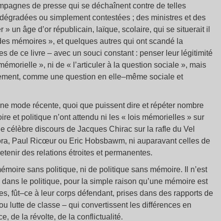
ampagnes de presse qui se déchaînent contre de telles
 dégradées ou simplement contestées ; des ministres et des
 » un âge d’or républicain, laïque, scolaire, qui se situerait il
s des mémoires », et quelques autres qui ont scandé la
s de ce livre – avec un souci constant : penser leur légitimité
 mémorielle », ni de « l’articuler à la question sociale », mais
ralement, comme une question en elle–même sociale et
’une mode récente, quoi que puissent dire et répéter nombre
e et politique n’ont attendu ni les « lois mémorielles » sur
e célèbre discours de Jacques Chirac sur la rafle du Vel
Nora, Paul Ricœur ou Eric Hobsbawm, ni auparavant celles de
retenir des relations étroites et permanentes.
moire sans politique, ni de politique sans mémoire. Il n’est
 dans le politique, pour la simple raison qu’une mémoire est
utes, fût–ce à leur corps défendant, prises dans des rapports de
lutte de classe – qui convertissent les différences en
, de la révolte, de la conflictualité.