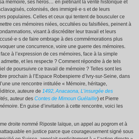
, sa mémoire, ses héros… en piétinant la vérité historique et
clavagisés, colonisés, des immigré·e·s et de leurs
s populaires. Celles et ceux qui tentent de bousculer ce
mettre ces mémoires niées, occultées ou falsifiées, peinent à
condamnations, visant à discréditer leur travail et leurs
, accusé·e·s de faire ombrage à des commémorations plus
rovoquer une concurrence, voire une guerre des mémoires.
face à l’expression de ces mémoires, face à la simple
s admette, et les respecte ? Comment répondre à de tels
el de poursuivre ce travail de mémoire ? Telles sont les
bre prochain à I’Espace Robespierre d’Ivry-sur-Seine, dans
 d’une une rencontre intitulée « Mémoire, héritage,
ditrice, auteure de
1492, Anacaona, L’insurgée des
ités
, auteur des
Contes de Mimoun Guélaille
) et Pierre
 mémoire
. En guise d’invitation à cette rencontre, voici les
trême droite nommé Riposte laïque, un appel au pogrom et à
e, inattaquable en justice parce que courageusement signé sous
cilié en Suisse, appelait explicitement à « l’action directe »