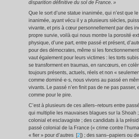
disparition définitive du sol de France. »
Que le sort d’une statue inanimée, qui n’est que 
inanimée, ayant vécu il y a plusieurs siècles, puis
vivante, et pris à cœur personnellement par des ind
propre survie, voilà qui nous montre la porosité e
physique, d’une part, entre passé et présent, d’autr
pour des démocrates, même si les fonctionnement
vaut également pour leurs victimes : les torts sub
se transforment en traumas, en rancœurs, en colère
toujours présents, actuels, réels et non « seulemen
comme dominé·e·s, nous vivons au passé en mêm
vivants. Le passé n’en finit pas de ne pas passer, e
comme pour le pire.
C’est à plusieurs de ces allers–retours entre pass
qui multiplie les mauvaises blagues sur la Shoah ;
colonial et esclavagiste ; des candidats à la présid
passé colonial de la France (« crime contre l’humani
« fier » pour d’autres [
2
]) ; des sans–papiers ou d