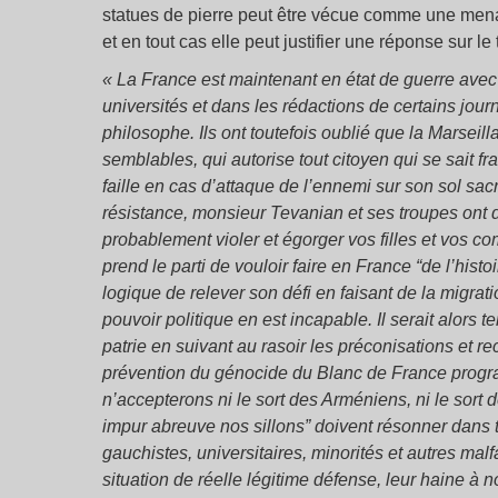
statues de pierre peut être vécue comme une menac
et en tout cas elle peut justifier une réponse sur l
« La France est maintenant en état de guerre ave
universités et dans les rédactions de certains jou
philosophe. Ils ont toutefois oublié que la Marseil
semblables, qui autorise tout citoyen qui se sait 
faille en cas d’attaque de l’ennemi sur son sol sacr
résistance, monsieur Tevanian et ses troupes ont d
probablement violer et égorger vos filles et vos 
prend le parti de vouloir faire en France “de l’histo
logique de relever son défi en faisant de la migr
pouvoir politique en est incapable. Il serait alors
patrie en suivant au rasoir les préconisations et 
prévention du génocide du Blanc de France programm
n’accepterons ni le sort des Arméniens, ni le sort d
impur abreuve nos sillons” doivent résonner dans to
gauchistes, universitaires, minorités et autres ma
situation de réelle légitime défense, leur haine à n