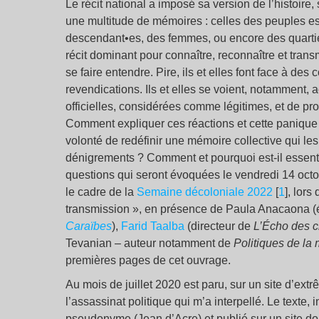
Le récit national a imposé sa version de l’histoire
une multitude de mémoires : celles des peuples es
descendant•es, des femmes, ou encore des quartier
récit dominant pour connaître, reconnaître et trans
se faire entendre. Pire, ils et elles font face à des 
revendications. Ils et elles se voient, notamment
officielles, considérées comme légitimes, et de p
Comment expliquer ces réactions et cette panique 
volonté de redéfinir une mémoire collective qui le
dénigrements ? Comment et pourquoi est-il essenti
questions qui seront évoquées le vendredi 14 octo
le cadre de la
Semaine décoloniale 2022
[
1
], lors
transmission », en présence de Paula Anacaona (é
Caraïbes
),
Farid Taalba
(directeur de
L’Écho des c
Tevanian – auteur notamment de
Politiques de la
premières pages de cet ouvrage.
Au mois de juillet 2020 est paru, sur un site d’ex
l’assassinat politique qui m’a interpellé. Le text
pseudonyme (Jean d’Acre) et publié sur un site domi