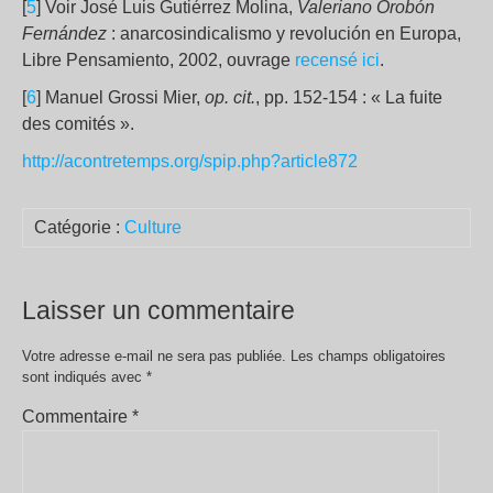
[
5
] Voir José Luis Gutiérrez Molina,
Valeriano Orobón
Fernández
: anarcosindicalismo y revolución en Europa,
Libre Pensamiento, 2002, ouvrage
recensé ici
.
[
6
] Manuel Grossi Mier,
op. cit.
, pp. 152-154 : « La fuite
des comités ».
http://acontretemps.org/spip.php?article872
Catégorie :
Culture
Laisser un commentaire
Votre adresse e-mail ne sera pas publiée.
Les champs obligatoires
sont indiqués avec
*
Commentaire
*