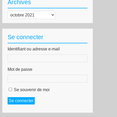
Archives
Archives
Se connecter
Identifiant ou adresse e-mail
lion
Mot de passe
ffres
le-
ploi
n
Se souvenir de moi
urvues
Se connecter
don