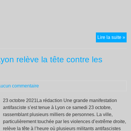
Ch
Lire la suite »
déf
en
Lyon relève la tête contre les
:
pet
me
ma
ucun commentaire
av
la
pré
23 octobre 2021La rédaction Une grande manifestation
antifasciste s’est tenue à Lyon ce samedi 23 octobre,
rassemblant plusieurs milliers de personnes. La ville,
particulièrement touchée par les violences d’extrême droite,
relève la tête à l’heure où plusieurs militants antifascistes