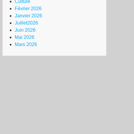
Culture
ale
Février 2026
égalité
Janvier 2026
uligne
Juillet2026
ssociation
Juin 2026
fense
Mai 2026
ns
Mars 2026
ontière
mbat