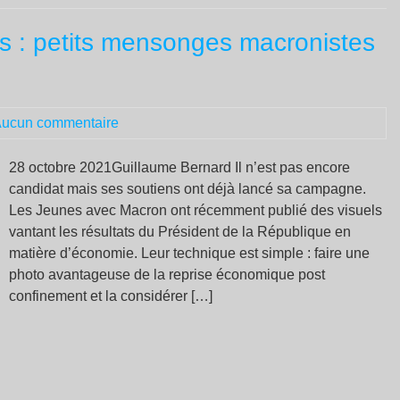
co
es : petits mensonges macronistes
les
iné
n’e
pa
ucun commentaire
prê
de
s’a
28 octobre 2021Guillaume Bernard Il n’est pas encore
candidat mais ses soutiens ont déjà lancé sa campagne.
Les Jeunes avec Macron ont récemment publié des visuels
vantant les résultats du Président de la République en
matière d’économie. Leur technique est simple : faire une
photo avantageuse de la reprise économique post
confinement et la considérer […]