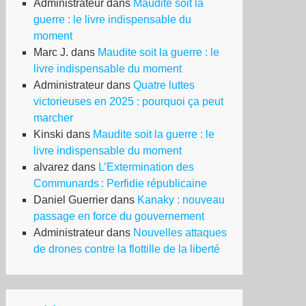
Administrateur
dans
Maudite soit la
guerre : le livre indispensable du
moment
Marc J.
dans
Maudite soit la guerre : le
tour
livre indispensable du moment
Administrateur
dans
Quatre luttes
ce
victorieuses en 2025 : pourquoi ça peut
s
marcher
-
Kinski
dans
Maudite soit la guerre : le
cléaires
livre indispensable du moment
alvarez
dans
L’Extermination des
Communards : Perfidie républicaine
Daniel Guerrier
dans
Kanaky : nouveau
passage en force du gouvernement
Administrateur
dans
Nouvelles attaques
de drones contre la flottille de la liberté