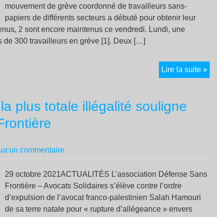
!
mouvement de grève coordonné de travailleurs sans-
papiers de différents secteurs a débuté pour obtenir leur
tenus, 2 sont encore maintenus ce vendredi. Lundi, une
 de 300 travailleurs en grève [1]. Deux […]
Mo
Lire la suite »
de
gr
a plus totale illégalité souligne
de
tra
Frontière
sa
pa
ucun commentaire
en
ré
pa
29 octobre 2021ACTUALITÉS L’association Défense Sans
Frontière – Avocats Solidaires s’élève contre l’ordre
d’expulsion de l’avocat franco-palestinien Salah Hamouri
de sa terre natale pour « rupture d’allégeance » envers