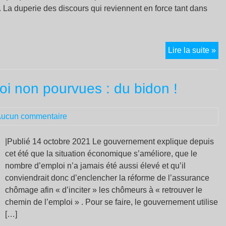
 La duperie des discours qui reviennent en force tant dans
Re
Lire la suite »
en
for
loi non pourvues : du bidon !
de
pro
nu
ucun commentaire
|Publié 14 octobre 2021 Le gouvernement explique depuis
cet été que la situation économique s’améliore, que le
nombre d’emploi n’a jamais été aussi élevé et qu’il
conviendrait donc d’enclencher la réforme de l’assurance
chômage afin « d’inciter » les chômeurs à « retrouver le
chemin de l’emploi » . Pour se faire, le gouvernement utilise
[…]