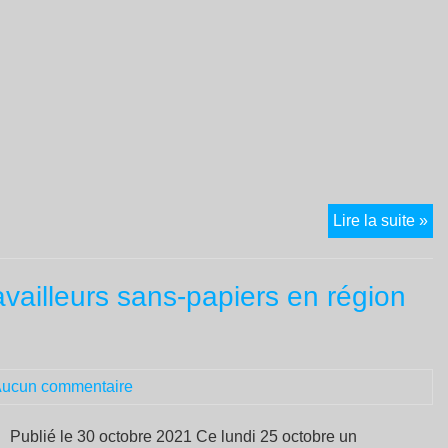
Un
Lire la suite »
mil
d’o
ailleurs sans-papiers en région
pô
em
no
po
ucun commentaire
:
du
bi
Publié le 30 octobre 2021 Ce lundi 25 octobre un