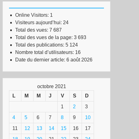
Online Visitors:
1
Visiteurs aujourd’hui:
24
Total des vues:
7 687
Total des vues de la page:
3 693
uvement
Total des publications:
5 124
Nombre total d’utilisateurs:
16
ève
Date du dernier article:
6 août 2026
s
vailleurs
ns-
octobre 2021
piers
L
M
M
J
V
S
D
gion
1
2
3
risienne
4
5
6
7
8
9
10
11
12
13
14
15
16
17