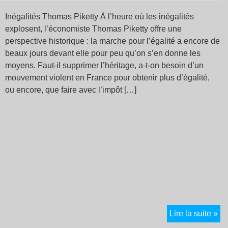
tot
Inégalités Thomas Piketty À l’heure où les inégalités
ill
explosent, l’économiste Thomas Piketty offre une
so
perspective historique : la marche pour l’égalité a encore de
l’a
beaux jours devant elle pour peu qu’on s’en donne les
Dé
moyens. Faut-il supprimer l’héritage, a-t-on besoin d’un
Sa
mouvement violent en France pour obtenir plus d’égalité,
Fr
ou encore, que faire avec l’impôt […]
Le
Lire la suite »
co