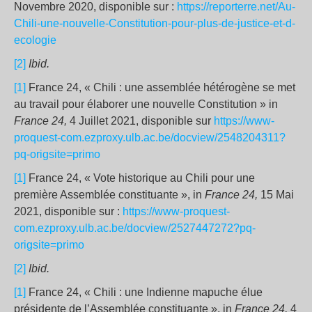
Novembre 2020, disponible sur :
https://reporterre.net/Au-
Chili-une-nouvelle-Constitution-pour-plus-de-justice-et-d-
ecologie
[2]
Ibid.
[1]
France 24, « Chili : une assemblée hétérogène se met
au travail pour élaborer une nouvelle Constitution » in
France 24,
4 Juillet 2021, disponible sur
https://www-
proquest-com.ezproxy.ulb.ac.be/docview/2548204311?
pq-origsite=primo
[1]
France 24, « Vote historique au Chili pour une
première Assemblée constituante », in
France 24,
15 Mai
2021, disponible sur :
https://www-proquest-
com.ezproxy.ulb.ac.be/docview/2527447272?pq-
origsite=primo
[2]
Ibid.
[1]
France 24, « Chili : une Indienne mapuche élue
présidente de l’Assemblée constituante », in
France 24,
4