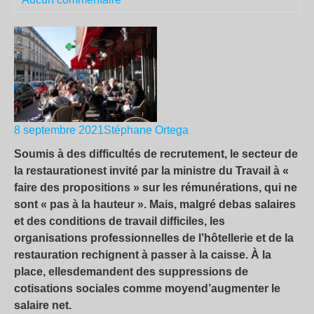
8 septembre 2021
Stéphane Ortega
Soumis à des difficultés de recrutement,
le
secteur
de
la restauration
est
invité
par la ministre du Travail
à «
faire des propositions » sur les rémunérations, qui ne
sont « pas à la hauteur ».
Mais, malgré
de
bas
salaires
et
des conditions de travail difficiles
,
les
organisations professionnelles de l’hôtellerie et de la
restauration
rechigne
nt
à passer à la caisse. À
la
place,
elles
demandent
des
suppressions
de
cotisations sociales
comme moyen
d’
augmenter le
salaire
net.