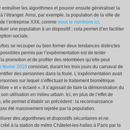
entraîner les algorithmes et pouvoir ensuite généraliser la
 l’étranger. Ainsi, par exemple, la population de la ville de
 de l’entreprise XXII, comme
nous le montrons ici
.
r une population à un dispositif ; cela permet d’en faciliter
ception sociale.
fois se recouper ou bien former deux tendances distinctes
possibles permis par l’expérimentation est de tester
t la promotion et de profiter des retombées qu’elle peut
e février 2019
consistait, durant les trois jours du carnaval de
identifier des personnes dans la foule. L’expérimentation avait
rsonnes sur lequel s’effectuait le traitement biométrique
e » et « éclairé ». Il s’agissait de faire la démonstration du
n utilisation en milieu urbain. Ici, en plus de l’effet de
 elle permet d’établir un précédent : la reconnaissance
a pas été massivement rejetée par la population.
iorer des algorithmes et dispositifs sécuritaires et ne
créé à la station de métro Châtelet-les-halles à Paris par la