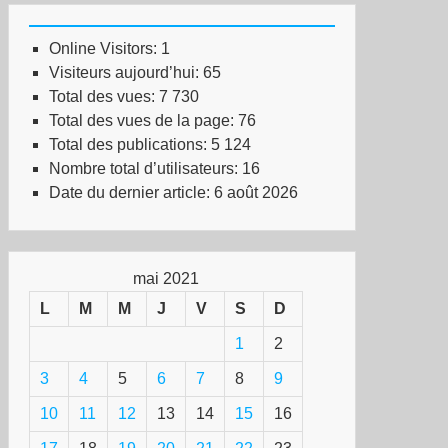
Online Visitors:
1
Visiteurs aujourd’hui:
65
Total des vues:
7 730
Total des vues de la page:
76
Total des publications:
5 124
Nombre total d’utilisateurs:
16
Date du dernier article:
6 août 2026
mai 2021
L
M
M
J
V
S
D
1
2
3
4
5
6
7
8
9
10
11
12
13
14
15
16