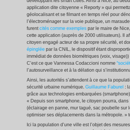
développant les smart cities. Ainsi à Nice, au débu
application dite citoyenne « Reporty » qui permetta
géolocalisant et se filmant en temps réel pour dén
l’électroménager sur la voie publique, un maraudeu
furent
cités comme exemples
par le maire de Nice,
cette application (auprès de 2000 utilisateurs). Il
citoyen engagé acteur de sa propre sécurité, et don
épinglée
par la CNIL, le dispositif étant disproporti
immédiat de données biométriques (voix, visage)) e
C’est ce que Vannessa Codaccioni nomme
“socié
l’autosurveillance et à la délation qui s’institutionn
Ainsi, les autorités s’attendent à ce que la populat
sécurité urbaine numérique.
Guillaume Faburel
: l
grâce aux technologies embarquées (smartphone). L
« Depuis son smartphone, le citoyen pourra, dans 
(éclairage en panne, mur tagué, sac poubelle sur l
optimiser ses déplacements dans la métropole. » t
Ici la population d’une ville est l’objet des mesu