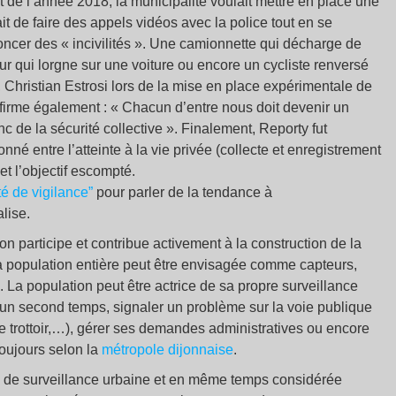
t de l’année 2018, la municipalité voulait mettre en place une
it de faire des appels vidéos avec la police tout en se
oncer des « incivilités ». Une camionnette qui décharge de
r qui lorgne sur une voiture ou encore un cycliste renversé
 Christian Estrosi lors de la mise en place expérimentale de
 affirme également : « Chacun d’entre nous doit devenir un
c de la sécurité collective ». Finalement, Reporty fut
onné entre l’atteinte à la vie privée (collecte et enregistrement
t l’objectif escompté.
té de vigilance”
pour parler de la tendance à
alise.
ion participe et contribue activement à la construction de la
a population entière peut être envisagée comme capteurs,
a population peut être actrice de sa propre surveillance
un second temps, signaler un problème sur la voie publique
e trottoir,…), gérer ses demandes administratives ou encore
oujours selon la
métropole dijonnaise
.
res de surveillance urbaine et en même temps considérée