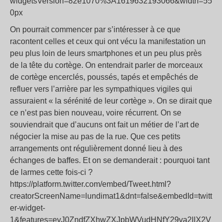
widgetsVersion=82e1070%3A1619632193066&width=55
0px
On pourrait commencer par s’intéresser à ce que
racontent celles et ceux qui ont vécu la manifestation un
peu plus loin de leurs smartphones et un peu plus près
de la tête du cortège. On entendrait parler de morceaux
de cortège encerclés, poussés, tapés et empêchés de
refluer vers l’arrière par les sympathiques vigiles qui
assuraient « la sérénité de leur cortège ». On se dirait que
ce n’est pas bien nouveau, voire récurrent. On se
souviendrait que d’aucuns ont fait un métier de l’art de
négocier la mise au pas de la rue. Que ces petits
arrangements ont régulièrement donné lieu à des
échanges de baffes. Et on se demanderait : pourquoi tant
de larmes cette fois-ci ?
https://platform.twitter.com/embed/Tweet.html?
creatorScreenName=lundimat1&dnt=false&embedId=twitt
er-widget-
1&features=eyJ0ZndfZXhwZXJpbWVudHNfY29va2llX2V