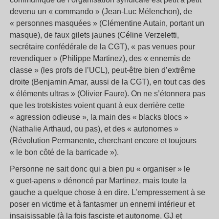
devenu un « commando » (Jean-Luc Mélenchon), de
« personnes masquées » (Clémentine Autain, portant un
masque), de faux gilets jaunes (Céline Verzeletti,
secrétaire confédérale de la CGT), « pas venues pour
revendiquer » (Philippe Martinez), des « ennemis de
classe » (les profs de l’UCL), peut-être bien d’extrême
droite (Benjamin Amar, aussi de la CGT), en tout cas des
« éléments ultras » (Olivier Faure). On ne s’étonnera pas
que les trotskistes voient quant à eux derrière cette
« agression odieuse », la main des « blacks blocs »
(Nathalie Arthaud, ou pas), et des « autonomes »
(Révolution Permanente, cherchant encore et toujours
« le bon côté de la barricade »).
Personne ne sait donc qui a bien pu « organiser » le
« guet-apens » dénoncé par Martinez, mais toute la
gauche a quelque chose à en dire. L’empressement à se
poser en victime et à fantasmer un ennemi intérieur et
insaisissable (à la fois fasciste et autonome, GJ et