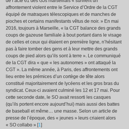
de l’acte 61 des GJs marseillais « survient un
affrontement violent entre le Service d’Ordre de la CGT
équipé de matraques télescopiques et de manches de
pioches et certains manifestants vêtus de noir. » En mai
2016, toujours à Marseille, « la CGT balance des grands
coups de gazeuse familiale à bout portant dans le visage
de celles et ceux qui étaient en première ligne, n’hésitant
pas à faire tomber des gens et à leur mettre des grands
coups de pied alors qu’ils sont à terre ». Le communiqué
de la CGT dira « que « les autonomes » ont attaqué la
CGT ». La même année, à Paris, des affrontements ont
lieu entre les prémices d’un cortège de tête alors
constitué majoritairement de lycéens et les gros bras du
syndicat. Ceux-ci avaient culminé les 12 et 17 mai. Pour
cette seconde date, le SO avait ressorti les casques
(qu’ils portent encore aujourd’hui) mais aussi des battes
de baseball et même… une masse. Selon un article de
presse de l’époque, des « jeunes » leurs criaient alors
« SO collabo » [
1
]