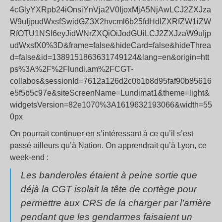
4cGlyYXRpb24iOnsiYnVja2V0IjoxMjA5NjAwLCJ2ZXJza
W9uIjpudWxsfSwidGZ3X2hvcml6b25fdHdlZXRfZW1iZW
RfOTU1NSI6eyJidWNrZXQiOiJodGUiLCJ2ZXJzaW9uIjp
udWxsfX0%3D&frame=false&hideCard=false&hideThrea
d=false&id=1389151863631749124&lang=en&origin=htt
ps%3A%2F%2Flundi.am%2FCGT-
collabos&sessionId=7612a126d2c0b1b8d95faf90b85616
e5f5b5c97e&siteScreenName=Lundimat1&theme=light&
widgetsVersion=82e1070%3A1619632193066&width=55
0px
On pourrait continuer en s’intéressant à ce qu’il s’est
passé ailleurs qu’à Nation. On apprendrait qu’à Lyon, ce
week-end :
Les banderoles étaient à peine sortie que
déjà la CGT isolait la tête de cortège pour
permettre aux CRS de la charger par l’arrière
pendant que les gendarmes faisaient un