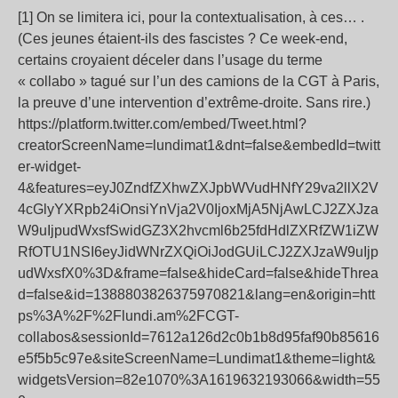
[1] On se limitera ici, pour la contextualisation, à ces… .
(Ces jeunes étaient-ils des fascistes ? Ce week-end,
certains croyaient déceler dans l’usage du terme
« collabo » tagué sur l’un des camions de la CGT à Paris,
la preuve d’une intervention d’extrême-droite. Sans rire.)
https://platform.twitter.com/embed/Tweet.html?
creatorScreenName=lundimat1&dnt=false&embedId=twitt
er-widget-
4&features=eyJ0ZndfZXhwZXJpbWVudHNfY29va2llX2V
4cGlyYXRpb24iOnsiYnVja2V0IjoxMjA5NjAwLCJ2ZXJza
W9uIjpudWxsfSwidGZ3X2hvcml6b25fdHdlZXRfZW1iZW
RfOTU1NSI6eyJidWNrZXQiOiJodGUiLCJ2ZXJzaW9uIjp
udWxsfX0%3D&frame=false&hideCard=false&hideThrea
d=false&id=1388803826375970821&lang=en&origin=htt
ps%3A%2F%2Flundi.am%2FCGT-
collabos&sessionId=7612a126d2c0b1b8d95faf90b85616
e5f5b5c97e&siteScreenName=Lundimat1&theme=light&
widgetsVersion=82e1070%3A1619632193066&width=55