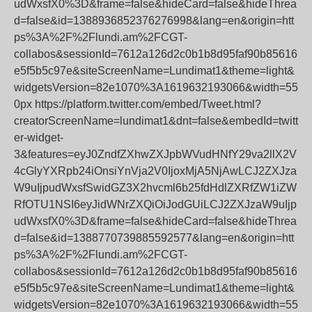
udWxsfX0%3D&frame=false&hideCard=false&hideThrea
d=false&id=1388936852376276998&lang=en&origin=htt
ps%3A%2F%2Flundi.am%2FCGT-
collabos&sessionId=7612a126d2c0b1b8d95faf90b85616
e5f5b5c97e&siteScreenName=Lundimat1&theme=light&
widgetsVersion=82e1070%3A1619632193066&width=55
0px https://platform.twitter.com/embed/Tweet.html?
creatorScreenName=lundimat1&dnt=false&embedId=twitt
er-widget-
3&features=eyJ0ZndfZXhwZXJpbWVudHNfY29va2llX2V
4cGlyYXRpb24iOnsiYnVja2V0IjoxMjA5NjAwLCJ2ZXJza
W9uIjpudWxsfSwidGZ3X2hvcml6b25fdHdlZXRfZW1iZW
RfOTU1NSI6eyJidWNrZXQiOiJodGUiLCJ2ZXJzaW9uIjp
udWxsfX0%3D&frame=false&hideCard=false&hideThrea
d=false&id=1388770739885592577&lang=en&origin=htt
ps%3A%2F%2Flundi.am%2FCGT-
collabos&sessionId=7612a126d2c0b1b8d95faf90b85616
e5f5b5c97e&siteScreenName=Lundimat1&theme=light&
widgetsVersion=82e1070%3A1619632193066&width=55