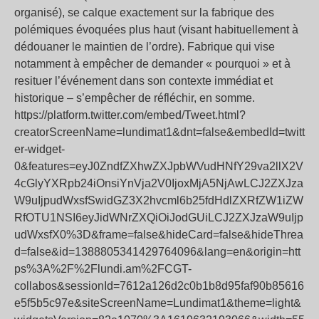
organisé), se calque exactement sur la fabrique des
polémiques évoquées plus haut (visant habituellement à
dédouaner le maintien de l’ordre). Fabrique qui vise
notamment à empêcher de demander « pourquoi » et à
resituer l’événement dans son contexte immédiat et
historique – s’empêcher de réfléchir, en somme.
https://platform.twitter.com/embed/Tweet.html?
creatorScreenName=lundimat1&dnt=false&embedId=twitt
er-widget-
0&features=eyJ0ZndfZXhwZXJpbWVudHNfY29va2llX2V
4cGlyYXRpb24iOnsiYnVja2V0IjoxMjA5NjAwLCJ2ZXJza
W9uIjpudWxsfSwidGZ3X2hvcml6b25fdHdlZXRfZW1iZW
RfOTU1NSI6eyJidWNrZXQiOiJodGUiLCJ2ZXJzaW9uIjp
udWxsfX0%3D&frame=false&hideCard=false&hideThrea
d=false&id=1388805341429764096&lang=en&origin=htt
ps%3A%2F%2Flundi.am%2FCGT-
collabos&sessionId=7612a126d2c0b1b8d95faf90b85616
e5f5b5c97e&siteScreenName=Lundimat1&theme=light&