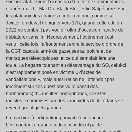
sont inévitablement l’occasion d’un flot de commentaires
d’après-match : MacDo, Black Bloc, Pitié Salpétrière. Sur
les plateaux des chaînes d’info continue, comme sur
Twitter, on devait trépigner vers 17h, quand cette édition
2021 ne semblait pas vouloir offrir d’occasion franche de
déblatérer sans fin. Heureusement, l’événement est
venu : cette fois l’affrontement entre le service d’ordre de
la CGT, casqué, armé de gazeuses au poivre et de
matraques télescopiques, et ce qui semblait être une
foule. La bagarre tournant au désavantage du SO, celui-ci
s’est rapidement posé en victime « d’actes de
vandalisations », mais aussi (et on ne l’attendait pas
forcément sur ces questions vu le passif des
bonhommes) d’« insultes homophobes, sexistes,
racistes » commises par des « individus dont certains se
revendiquant gilets jaunes ».
La machine à indignation pouvait s’enclencher.
L’« important groupe d’individus » décrit par le
communiqué de l’organisation syndicale est petit à petit