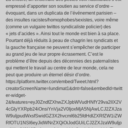
empressé d’apporter son soutien au service d’ordre –
évoquant, dans un duplicata de l’événement parisien –
des insultes racistes/homophobes/sexistes, voire même
(comme un vulgaire twittos syndicaliste policier) des
« jets d’acides ». Ainsi tout le monde est bien à sa place.
Pourtant déjà réduits à peau de chagrin les syndicats et
la gauche française ne peuvent s’empêcher de participer
au grand jeu de leur propre écrasement. C’est le
problème d’être depuis des décennies des paternalistes
qui mettent le travail au centre de leur monde, cela ne
peut que produire un éternel désir d’ordre.
https://platform.twitter.com/embed/Tweet.html?
creatorScreenName=lundimat1&dnt=false&embedId=twitt
er-widget-
2&features=eyJ0ZndfZXhwZXJpbWVudHNfY29va2llX2V
4cGlyYXRpb24iOnsiYnVja2V0IjoxMjA5NjAwLCJ2ZXJza
W9uIjpudWxsfSwidGZ3X2hvcml6b25fdHdlZXRfZW1iZW
RfOTU1NSI6eyJidWNrZXQiOiJodGUiLCJ2ZXJzaW9uIjp