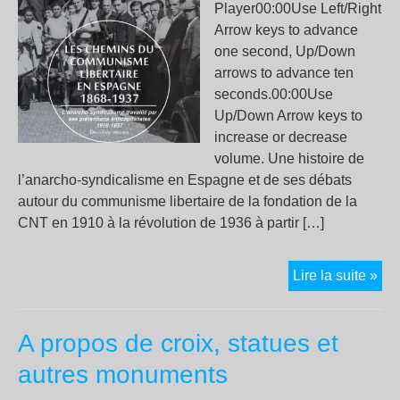
Player00:00Use Left/Right
et
Arrow keys to advance
le
one second, Up/Down
vol
arrows to advance ten
d’h
seconds.00:00Use
!
Up/Down Arrow keys to
increase or decrease
volume. Une histoire de
l’anarcho-syndicalisme en Espagne et de ses débats
autour du communisme libertaire de la fondation de la
CNT en 1910 à la révolution de 1936 à partir […]
L’a
Lire la suite »
syn
esp
A propos de croix, statues et
ent
syn
autres monuments
indu