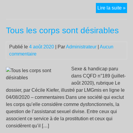
Qu
Lire la suite »
se
pas
Tous les corps sont désirables
t-
il
sur
Publié le
4 août 2020
| Par
Administrateur
|
Aucun
l’île
commentaire
du
Cov
Sexe & handicap paru
?
dans CQFD n°189 (juillet-
août 2020), rubrique Le
dossier, par Cécile Kiefer, illustré par LMGmis en ligne le
04/08/2020 – commentaires Dans une société qui exclut
les corps qu’elle considère comme dysfonctionnels, la
question de l’assistanat sexuel divise. Entre ceux qui
associent ce service à de la prostitution et ceux qui
considèrent qu’il […]