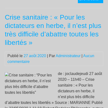
de
mob
Crise sanitaire : « Pour les
aut
de
dictateurs en herbe, il n’est plus
la
très difficile d’abattre toutes les
5G
et
libertés »
son
mo
Publié le
27 août 2020
| Par
Administrateur
|
Aucun
le
commentaire
sam
19
de : joclaudejeudi 27 août
sep
2020 – 11h40 – Crise
sanitaire : « Pour les
dictateurs en herbe, il
n’est plus très difficile
d’abattre toutes les libertés » Source : MARIANNE Publié