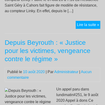
Saint Géry à Cahors fait figure de modèle de résistance,
au compteur Linky. En effet, depuis le […]
Lot.
Lire la suite »
L’e
bata
Depuis Beyrouth : « Justice
de
la
pour les victimes, vengeance
Rés
contre le régime »
Sai
Gér
à
Publié le
10 août 2020
| Par
Administrateur
|
Aucun
Cah
commentaire
con
Ene
Un appel paru dans
et
lundimatin#251, le 9 août
le
2020 Appel à dons Ce
com