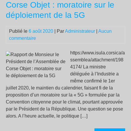
Corse Objet : moratoire sur le
mo
?
déploiement de la 5G
Publié le
6 août 2020
| Par
Administrateur
|
Aucun
commentaire
https://www.isula.corsica/a
ssemblea/attachment/198
4174/ La ministre
déléguée à l’Industrie a
même confirmé le 1er
juillet 2020, le maintien du calendrier, faisant fi de la
proposition d’un moratoire sur la « 5G » formulée par la
Convention citoyenne pour le climat, pourtant approuvée
par le Président de la République. Une question se pose
alors. A l’heure actuelle, le politique […]