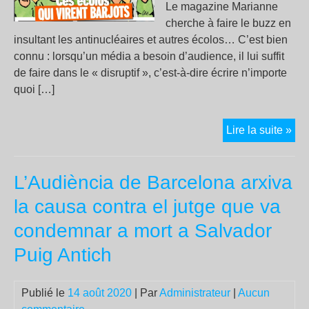
Le magazine Marianne
cherche à faire le buzz en
insultant les antinucléaires et autres écolos… C’est bien
connu : lorsqu’un média a besoin d’audience, il lui suffit
de faire dans le « disruptif », c’est-à-dire écrire n’importe
quoi […]
Acc
Lire la suite »
nuc
au
L’Audiència de Barcelona arxiva
ma
Mar
la causa contra el jutge que va
condemnar a mort a Salvador
Puig Antich
Publié le
14 août 2020
| Par
Administrateur
|
Aucun