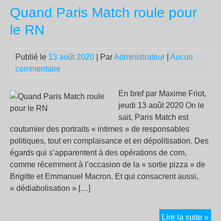
Quand Paris Match roule pour
arx
la
le RN
cau
con
Publié le
13 août 2020
| Par
Administrateur
|
Aucun
el
commentaire
jut
qu
va
En bref par Maxime Friot,
co
jeudi 13 août 2020 On le
a
sait, Paris Match est
mor
coutumier des portraits « intimes » de responsables
a
politiques, tout en complaisance et en dépolitisation. Des
Sal
égards qui s’apparentent à des opérations de com,
Pui
comme récemment à l’occasion de la « sortie pizza » de
Ant
Brigitte et Emmanuel Macron. Et qui consacrent aussi,
« dédiabolisation » […]
Qu
Lire la suite »