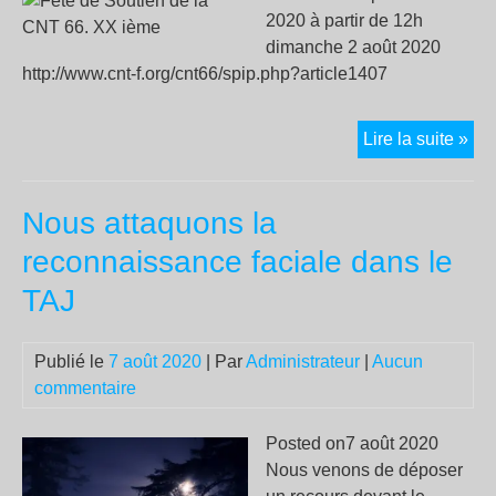
2020 à partir de 12h
dimanche 2 août 2020
http://www.cnt-f.org/cnt66/spip.php?article1407
Fêt
Lire la suite »
de
Sou
Nous attaquons la
de
la
reconnaissance faciale dans le
CN
TAJ
66.
XX
iè
Publié le
7 août 2020
| Par
Administrateur
|
Aucun
commentaire
Posted on7 août 2020
Nous venons de déposer