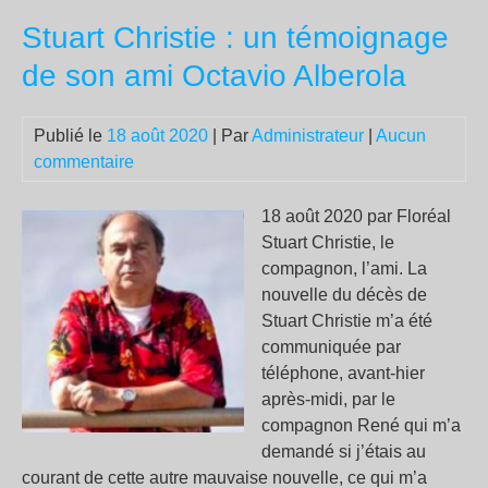
la
Stuart Christie : un témoignage
nom
d’E
de son ami Octavio Alberola
Du
Mor
Publié le
18 août 2020
| Par
Administrateur
|
Aucun
au
commentaire
min
de
la
18 août 2020 par Floréal
Jus
Stuart Christie, le
?
compagnon, l’ami. La
nouvelle du décès de
Stuart Christie m’a été
communiquée par
téléphone, avant-hier
après-midi, par le
compagnon René qui m’a
demandé si j’étais au
courant de cette autre mauvaise nouvelle, ce qui m’a