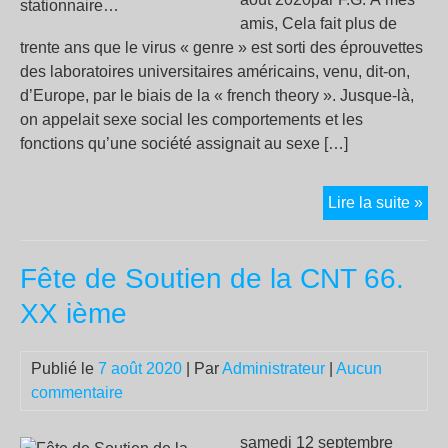
»
amis, Cela fait plus de
trente ans que le virus « genre » est sorti des éprouvettes
des laboratoires universitaires américains, venu, dit-on,
d’Europe, par le biais de la « french theory ». Jusque-là,
on appelait sexe social les comportements et les
fonctions qu’une société assignait au sexe […]
C’e
Lire la suite »
rec
qu
Fête de Soutien de la CNT 66.
d’ê
sta
XX ième
Publié le
7 août 2020
| Par
Administrateur
|
Aucun
commentaire
samedi 12 septembre