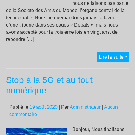
nous ne faisons pas partie
de la Société des Amis du Monde, l’organe central de la
technocratie. Nous ne quémandons jamais la faveur
d’une tribune dans ses pages « Débats », mais nous
avons accepté pour la troisième fois en vingt ans, de
répondre […]
5G
Lire la suite »
:
l’en
Stop à la 5G et au tout
qu
vou
numérique
aur
pu
Publié le
19 août 2020
| Par
Administrateur
|
Aucun
lire
commentaire
da
« L
Mo
Bonjour, Nous finalisons