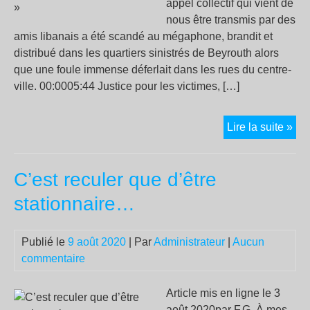
appel collectif qui vient de
Lin
nous être transmis par des
amis libanais a été scandé au mégaphone, brandit et
distribué dans les quartiers sinistrés de Beyrouth alors
que une foule immense déferlait dans les rues du centre-
ville. 00:0005:44 Justice pour les victimes, […]
Dep
Lire la suite »
Bey
:
C’est reculer que d’être
«
Jus
stationnaire…
pou
les
Publié le
9 août 2020
| Par
Administrateur
|
Aucun
vic
commentaire
ve
con
le
Article mis en ligne le 3
rég
août 2020par F.G. À mes