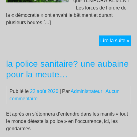
que TEMPORAIREMENT
! Les forces de l’ordre de
la « démocratie » ont envahi le bâtiment et durant
plusieurs heures […]
The
Lire la suite »
(Gr
:
la police sanitaire? une aubaine
Déc
pol
pour la meute…
du
squ
Publié le
22 août 2020
| Par
Administrateur
|
Aucun
Ter
commentaire
Inc
–
App
Et après on s’étonnera d’entendre dans les manifs « tout
à
le monde déteste la police » en l’occurrence, ici, les
la
gendarmes.
soli