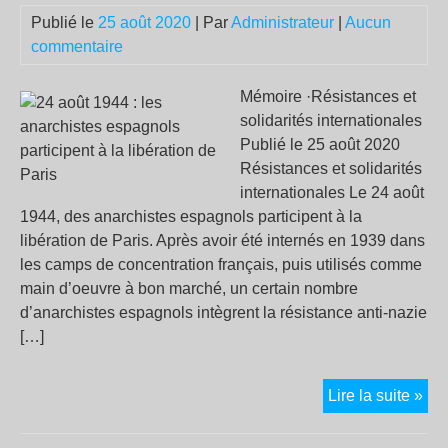
M.
Publié le
25 août 2020
| Par
Administrateur
|
Aucun
Bol
commentaire
(Bl
/
Mémoire ·Résistances et
Blu
solidarités internationales
/
Publié le 25 août 2020
Aut
Résistances et solidarités
internationales Le 24 août
1944, des anarchistes espagnols participent à la
libération de Paris. Après avoir été internés en 1939 dans
les camps de concentration français, puis utilisés comme
main d’oeuvre à bon marché, un certain nombre
d’anarchistes espagnols intègrent la résistance anti-nazie
[…]
24
Lire la suite »
aoû
19