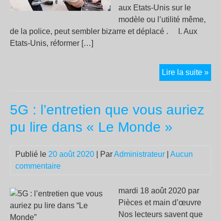
aux Etats-Unis sur le
modèle ou l’utilité même,
de la police, peut sembler bizarre et déplacé . I. Aux
Etats-Unis, réformer […]
VE
Lire la suite »
UN
SO
5G : l’entretien que vous auriez
SA
PO
pu lire dans « Le Monde »
Publié le
20 août 2020
| Par
Administrateur
|
Aucun
commentaire
mardi 18 août 2020 par
Pièces et main d’œuvre
Nos lecteurs savent que