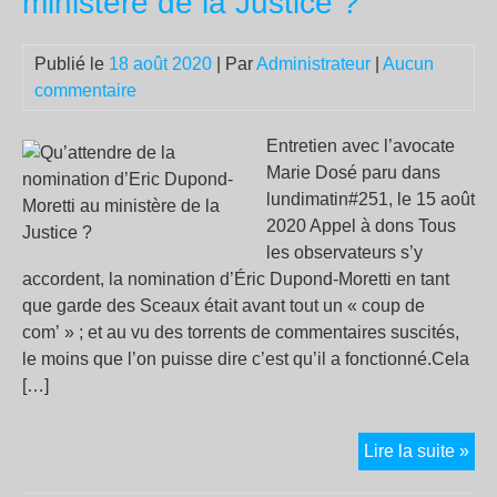
ministère de la Justice ?
num
Publié le
18 août 2020
| Par
Administrateur
|
Aucun
commentaire
Entretien avec l’avocate
Marie Dosé paru dans
lundimatin#251, le 15 août
2020 Appel à dons Tous
les observateurs s’y
accordent, la nomination d’Éric Dupond-Moretti en tant
que garde des Sceaux était avant tout un « coup de
com’ » ; et au vu des torrents de commentaires suscités,
le moins que l’on puisse dire c’est qu’il a fonctionné.Cela
[…]
Qu’
Lire la suite »
de