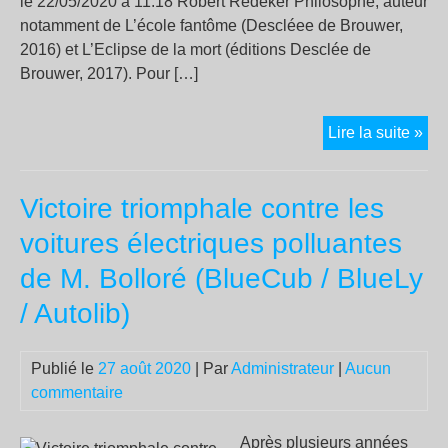
le 22/05/2020 à 11:18 Robert Redeker Philosophe, auteur
notamment de L’école fantôme (Descléee de Brouwer,
2016) et L’Eclipse de la mort (éditions Desclée de
Brouwer, 2017). Pour […]
Cri
Lire la suite »
san
:
Victoire triomphale contre les
« P
les
voitures électriques polluantes
dic
de M. Bolloré (BlueCub / BlueLy
en
her
/ Autolib)
il
n’e
Publié le
27 août 2020
| Par
Administrateur
|
Aucun
plu
commentaire
très
diff
Après plusieurs années
d’a