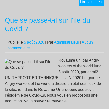
Rap
Lire la suite »
de
Mon
Que se passe-t-il sur l’île du
le
Pré
Covid ?
de
l’A
Publié le
5 août 2020
| Par
Administrateur
|
Aucun
de
commentaire
Cor
Obj
:
Royaume uni par Angry
mor
workers of the world lundi
sur
3 août 2020, par admi2
le
UN RAPPORT BRITANNIQUE – JUIN 2020 Le groupe
dép
Angry workers of the world a dressé un état des lieux de
de
la situation dans le Royaume-Unis depuis que sévit
la
l’épidémie de Covid-19. Nous vous en proposons une
5G
traduction. Vous pouvez retrouver le […]