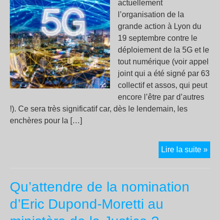
actuellement
l’organisation de la
grande action à Lyon du
19 septembre contre le
déploiement de la 5G et le
tout numérique (voir appel
joint qui a été signé par 63
collectif et assos, qui peut
encore l’être par d’autres
!). Ce sera très significatif car, dès le lendemain, les
enchères pour la […]
Sto
Lire la suite »
à
la
Qu’attendre de la nomination
5G
et
d’Eric Dupond-Moretti au
au
tout