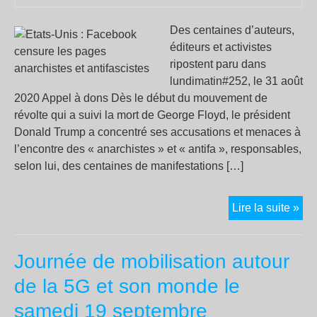
Des centaines d’auteurs,
éditeurs et activistes
ripostent paru dans
lundimatin#252, le 31 août
2020 Appel à dons Dès le début du mouvement de
révolte qui a suivi la mort de George Floyd, le président
Donald Trump a concentré ses accusations et menaces à
l’encontre des « anarchistes » et « antifa », responsables,
selon lui, des centaines de manifestations […]
Eta
Lire la suite »
Uni
:
Journée de mobilisation autour
Fa
cen
de la 5G et son monde le
les
samedi 19 septembre
pa