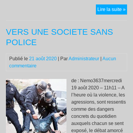
int
la
Lire la suite »
pol
san
VERS UNE SOCIETE SANS
un
aub
POLICE
pou
la
Publié le
21 août 2020
| Par
Administrateur
|
Aucun
me
commentaire
de : Nemo3637mercredi
19 août 2020 – 11h11 – A
l’heure où la violence, les
agressions, sont ressentis
comme des dangers
concrets du quotidien
auxquels chacun se sent
exposé, le débat amorcé