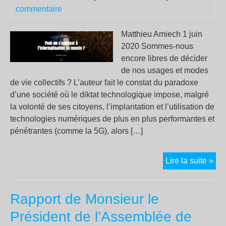
commentaire
Matthieu Amiech 1 juin
2020 Sommes-nous
encore libres de décider
de nos usages et modes
de vie collectifs ? L’auteur fait le constat du paradoxe
d’une société où le diktat technologique impose, malgré
la volonté de ses citoyens, l’implantation et l’utilisation de
technologies numériques de plus en plus performantes et
pénétrantes (comme la 5G), alors […]
Peu
Lire la suite »
on
s’o
Rapport de Monsieur le
à
l’i
Président de l’Assemblée de
du