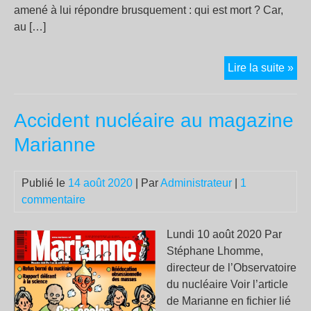
amené à lui répondre brusquement : qui est mort ? Car,
au […]
Stu
Lire la suite »
Chr
:
Accident nucléaire au magazine
un
tém
Marianne
de
son
Publié le
14 août 2020
| Par
Administrateur
|
1
ami
commentaire
Oct
Alb
Lundi 10 août 2020 Par
Stéphane Lhomme,
directeur de l’Observatoire
du nucléaire Voir l’article
de Marianne en fichier lié