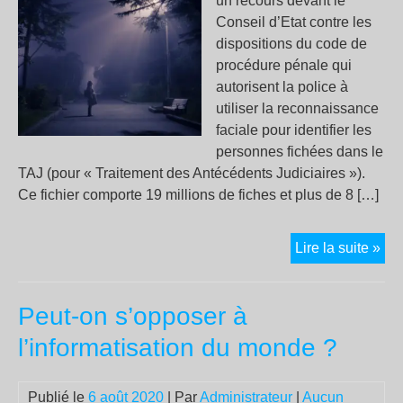
un recours devant le
Conseil d’Etat contre les
dispositions du code de
procédure pénale qui
autorisent la police à
utiliser la reconnaissance
faciale pour identifier les
personnes fichées dans le
TAJ (pour « Traitement des Antécédents Judiciaires »).
Ce fichier comporte 19 millions de fiches et plus de 8 […]
No
Lire la suite »
att
la
Peut-on s’opposer à
rec
fac
l’informatisation du monde ?
da
le
Publié le
6 août 2020
| Par
Administrateur
|
Aucun
TA