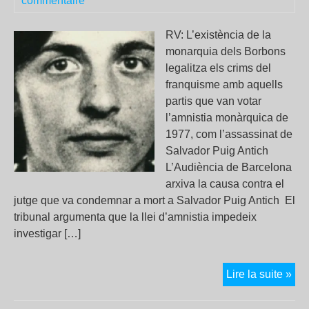
commentaire
RV: L’existència de la
monarquia dels Borbons
legalitza els crims del
franquisme amb aquells
partis que van votar
l’amnistia monàrquica de
1977, com l’assassinat de
Salvador Puig Antich
L’Audiència de Barcelona
arxiva la causa contra el
jutge que va condemnar a mort a Salvador Puig Antich El
tribunal argumenta que la llei d’amnistia impedeix
investigar […]
L’A
Lire la suite »
de
Bar