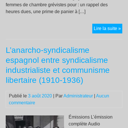
femmes de chambre grévistes pour : un rappel des
heures dues, une prime de panier à […]
Grè
Lire la suite »
des
fe
L’anarcho-syndicalisme
de
ch
espagnol entre syndicalisme
sou
industrialiste et communisme
trai
du
libertaire (1910-1936)
Nov
Pra
Publié le
3 août 2020
| Par
Administrateur
|
Aucun
(Ma
commentaire
08°
con
Émissions L’émission
la
complète Audio
rép