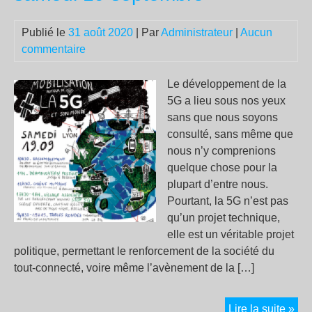
ana
et
Publié le
31 août 2020
| Par
Administrateur
|
Aucun
ant
commentaire
Le développement de la
5G a lieu sous nos yeux
sans que nous soyons
consulté, sans même que
nous n’y comprenions
quelque chose pour la
plupart d’entre nous.
Pourtant, la 5G n’est pas
qu’un projet technique,
elle est un véritable projet
politique, permettant le renforcement de la société du
tout-connecté, voire même l’avènement de la […]
Jou
Lire la suite »