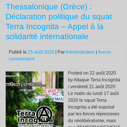
Thessalonique (Grèce) :
:
les
Déclaration politique du squat
ana
Terra Incognita – Appel à la
esp
par
solidarité internationale
à
la
Publié le
25 août 2020
| Par
Administrateur
|
Aucun
lib
commentaire
de
Par
Posted on 22 août 2020
by Attaque Terra Incognita
/ vendredi 21 août 2020
Le matin du lundi 17 août
2020 le squat Terra
Incognita a été expulsé
par les forces répressives
du néolibéralisme, mais