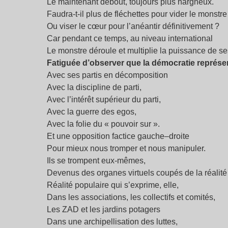
Le maintenant debout, toujours plus hargneux.
Faudra-t-il plus de fléchettes pour vider le monstr
Ou viser le cœur pour l’anéantir définitivement ?
Car pendant ce temps, au niveau international
Le monstre déroule et multiplie la puissance de se
Fatiguée d’observer que la démocratie représen
Avec ses partis en décomposition
Avec la discipline de parti,
Avec l’intérêt supérieur du parti,
Avec la guerre des egos,
Avec la folie du « pouvoir sur ».
Et une opposition factice gauche–droite
Pour mieux nous tromper et nous manipuler.
Ils se trompent eux-mêmes,
Devenus des organes virtuels coupés de la réalité
Réalité populaire qui s’exprime, elle,
Dans les associations, les collectifs et comités,
Les ZAD et les jardins potagers
Dans une archipellisation des luttes,