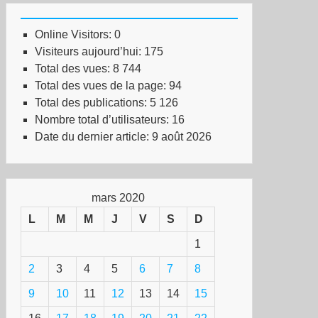
Online Visitors:
0
Visiteurs aujourd’hui:
175
Total des vues:
8 744
Total des vues de la page:
94
Total des publications:
5 126
Nombre total d’utilisateurs:
16
Date du dernier article:
9 août 2026
mars 2020
L
M
M
J
V
S
D
1
2
3
4
5
6
7
8
9
10
11
12
13
14
15