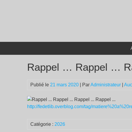
Passer
au
contenu
Rappel … Rappel … R
Publié le
21 mars 2020
| Par
Administrateur
|
Auc
http://fedetlib.overblog.com/tag/matiere%20a%20re
Catégorie :
2026