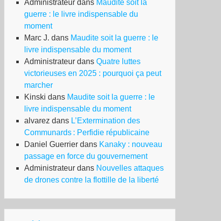
Administrateur
dans
Maudite soit la
guerre : le livre indispensable du
moment
Marc J.
dans
Maudite soit la guerre : le
vailleurs
livre indispensable du moment
ns-
Administrateur
dans
Quatre luttes
piers
victorieuses en 2025 : pourquoi ça peut
marcher
Kinski
dans
Maudite soit la guerre : le
nde
livre indispensable du moment
alvarez
dans
L’Extermination des
nvers
Communards : Perfidie républicaine
Daniel Guerrier
dans
Kanaky : nouveau
passage en force du gouvernement
Administrateur
dans
Nouvelles attaques
de drones contre la flottille de la liberté