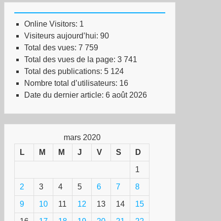
Online Visitors:
1
Visiteurs aujourd’hui:
90
Total des vues:
7 759
Total des vues de la page:
3 741
Total des publications:
5 124
Nombre total d’utilisateurs:
16
Date du dernier article:
6 août 2026
mars 2020
L
M
M
J
V
S
D
1
2
3
4
5
6
7
8
9
10
11
12
13
14
15