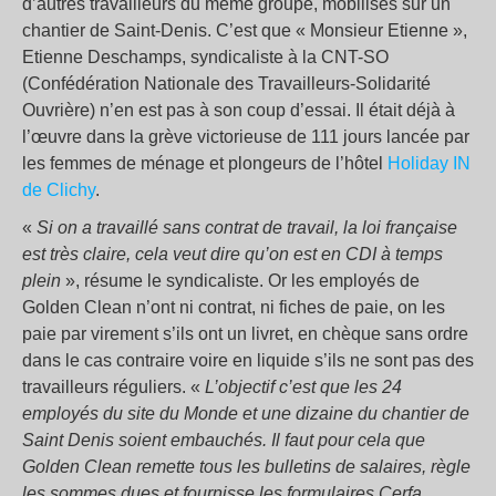
d’autres travailleurs du même groupe, mobilisés sur un
chantier de Saint-Denis. C’est que « Monsieur Etienne »,
Etienne Deschamps, syndicaliste à la CNT-SO
(Confédération Nationale des Travailleurs-Solidarité
Ouvrière) n’en est pas à son coup d’essai. Il était déjà à
l’œuvre dans la grève victorieuse de 111 jours lancée par
les femmes de ménage et plongeurs de l’hôtel
Holiday IN
de Clichy
.
«
Si on a travaillé sans contrat de travail, la loi française
est très claire, cela veut dire qu’on est en CDI à temps
plein
», résume le syndicaliste. Or les employés de
Golden Clean n’ont ni contrat, ni fiches de paie, on les
paie par virement s’ils ont un livret, en chèque sans ordre
dans le cas contraire voire en liquide s’ils ne sont pas des
travailleurs réguliers. «
L’objectif c’est que les 24
employés du site du Monde et une dizaine du chantier de
Saint Denis soient embauchés. Il faut pour cela que
Golden Clean remette tous les bulletins de salaires, règle
les sommes dues et fournisse les formulaires Cerfa