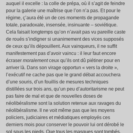
auquel il excelle : la colle de prépa, où il s’agit de feindre
pour la galerie une maîtrise que l’on n’a pas. Et pour le
régime, ç’aura été un de ces moments de propagande
totale, paradoxale, insensée, insinuante – soviétique.
Cela faisait longtemps qu’on n’avait pas vu pareille caste
de roués s’indigner si unanimement des vices supposés
de ceux qu’ils dépouillent. Aux vainqueurs, il ne suffit
manifestement pas d’avoir vaincu : il leur faut encore
écraser
moralement
ceux qu’ils ont dû piétiner pour en
arriver là. Dans son virage opportun « vers la droite »,
l’exécutif ne cache pas que le grand débat accouchera
d’une souris, d’un fouillis de mesures techniques
distillées sur trois ans, qu’un peu d’autoritarisme ne peut
pas faire de mal et que de nouvelles doses de
néolibéralisme sont la solution retenue aux ravages du
néolibéralisme. Il ne voit même pas que les moyens
policiers, judiciaires et médiatiques employés ces
derniers mois pour conserver le pouvoir lui ont dérobé le
sol sous les pieds. Que tous les masques sont tombés.