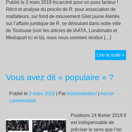
Publié le 2 mars 2019 Incarcéré pour un pass facteur !
Récit et analyse du procès de R. pour association de
malfaiteurs, sur fond de mouvement Gilet jaune Alertés
sur l’affaire juridique de R. se déroulant dans notre ville
de Toulouse (voir les articles de IAATA, Lundimatin et
Mediapart ici et là), nous nous sommes rendus […]
Les
Lire la suite »
mal
se
Vous avez dit « populaire » ?
ram
à
la
Publié le
2 mars 2019
| Par
Administrateur
|
Aucun
pel
commentaire
Positions 24 février 2019 Il
est indispensable de
préciser le sens que l’on