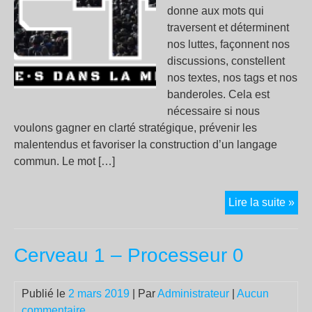
donne aux mots qui
traversent et déterminent
nos luttes, façonnent nos
discussions, constellent
nos textes, nos tags et nos
banderoles. Cela est
nécessaire si nous
voulons gagner en clarté stratégique, prévenir les
malentendus et favoriser la construction d’un langage
commun. Le mot […]
Vo
Lire la suite »
ave
dit
Cerveau 1 – Processeur 0
«
pop
»
Publié le
2 mars 2019
| Par
Administrateur
|
Aucun
?
commentaire