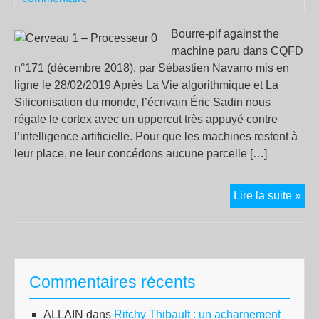
Bourre-pif against the
machine paru dans CQFD
n°171 (décembre 2018), par Sébastien Navarro mis en
ligne le 28/02/2019 Après La Vie algorithmique et La
Siliconisation du monde, l’écrivain Éric Sadin nous
régale le cortex avec un uppercut très appuyé contre
l’intelligence artificielle. Pour que les machines restent à
leur place, ne leur concédons aucune parcelle […]
Ce
Lire la suite »
1
–
Pro
0
Commentaires récents
ALLAIN
dans
Ritchy Thibault : un acharnement