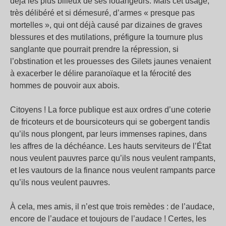
déjà les plus bilieux de ses louangeurs. Mais cet usage,
très délibéré et si démesuré, d’armes « presque pas
mortelles », qui ont déjà causé par dizaines de graves
blessures et des mutilations, préfigure la tournure plus
sanglante que pourrait prendre la répression, si
l’obstination et les prouesses des Gilets jaunes venaient
à exacerber le délire paranoïaque et la férocité des
hommes de pouvoir aux abois.
Citoyens ! La force publique est aux ordres d’une coterie
de fricoteurs et de boursicoteurs qui se gobergent tandis
qu’ils nous plongent, par leurs immenses rapines, dans
les affres de la déchéance. Les hauts serviteurs de l’État
nous veulent pauvres parce qu’ils nous veulent rampants,
et les vautours de la finance nous veulent rampants parce
qu’ils nous veulent pauvres.
À cela, mes amis, il n’est que trois remèdes : de l’audace,
encore de l’audace et toujours de l’audace ! Certes, les