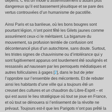
dépens. C’est un mode d’asservissement d’autant plus
dangereux qu’il est bassement jésuitique et se pare des
vertus controuvées d’un humanisme de pacotille.
Ainsi Paris et sa banlieue, où les bons bougres sont
pourtant légion, n’ont point fêté les Gilets jaunes comme
assurément ceux-ci le méritaient. La bigarrure du
mouvement, sa profusion teintée de confusion ont
décontenancé plus d’un autochtone, sans doute. Surtout,
les tristes signes de chauvinisme ou d’intolérance qui y
sont fugitivement apparus ont lourdement été soulignés et
ressassés
ad nauseam
par les perroquets médiatiques et
autres folliculaires à gages [
2
], dans le but de jeter
l’opprobre sur l’ensemble des mécontents. Et de rebuter
ainsi les habitants d’une ville qui a toujours été un
creuset des cultures et un chaudron du Libre-Esprit – et
qui est aussi le lieu stratégique où tout se joue en France,
et où tout se dénouera si l’enlisement de la révolte ne
prévaut. Toujours est-il que les Parigots n’ont pas prêté la