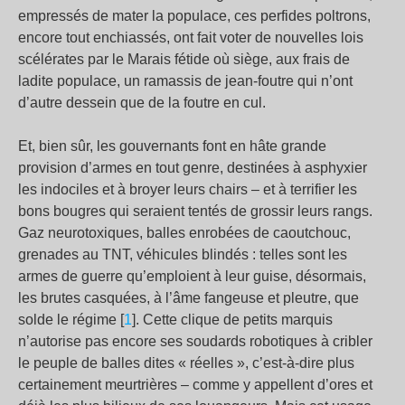
empressés de mater la populace, ces perfides poltrons,
encore tout enchiassés, ont fait voter de nouvelles lois
scélérates par le Marais fétide où siège, aux frais de
ladite populace, un ramassis de jean-foutre qui n’ont
d’autre dessein que de la foutre en cul.
Et, bien sûr, les gouvernants font en hâte grande
provision d’armes en tout genre, destinées à asphyxier
les indociles et à broyer leurs chairs – et à terrifier les
bons bougres qui seraient tentés de grossir leurs rangs.
Gaz neurotoxiques, balles enrobées de caoutchouc,
grenades au TNT, véhicules blindés : telles sont les
armes de guerre qu’emploient à leur guise, désormais,
les brutes casquées, à l’âme fangeuse et pleutre, que
solde le régime [
1
]. Cette clique de petits marquis
n’autorise pas encore ses soudards robotiques à cribler
le peuple de balles dites « réelles », c’est-à-dire plus
certainement meurtrières – comme y appellent d’ores et