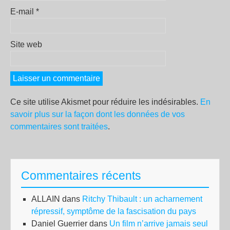
E-mail
*
Site web
Ce site utilise Akismet pour réduire les indésirables.
En
savoir plus sur la façon dont les données de vos
commentaires sont traitées
.
Commentaires récents
ALLAIN
dans
Ritchy Thibault : un acharnement
répressif, symptôme de la fascisation du pays
Daniel Guerrier
dans
Un film n’arrive jamais seul