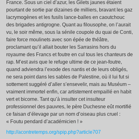
France. Sous un ciel d’azur, les Gilets jaunes étaient
pourtant de sortie par dizaines de milliers, bravant les gaz
lacrymogènes et les fusils lance-balles en caoutchouc
des brigades antigrogne. Quant au filousophe, on l’aurait
vu, le soir même, sous la sénile coupole du quai de Conti,
faire force moulinets avec son épée de théâtre,
proclamant qu’il allait bouter les Sarrasins hors du
royaume des Francs et foutre en cul tous les chanteurs de
rap. M’est avis que le refuge ultime de ce jean-foutre,
quand adviendra l’exode des nantis et de leurs obligés,
ne sera point dans les sables de Palestine, où il lui fut si
sottement suggéré d’aller s’ensevelir, mais au Muséum –
vraiment immortel enfin, car artistement empaillé en habit
vert et bicorne. Tant qu’à insulter cet insulteur
professionnel des pauvres, le père Duchesne eût mortifié
ce faisan d’élevage par un nom d’oiseau plus cruel :
« Foutu pendard d’académicien ! »
http://acontretemps.org/spip.php?article707