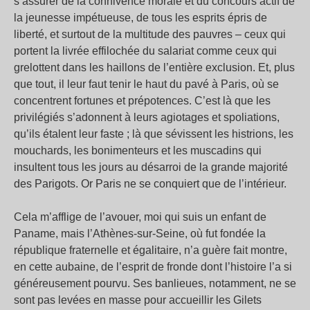
s’assurer de la connivence morale et du concours actif de
la jeunesse impétueuse, de tous les esprits épris de
liberté, et surtout de la multitude des pauvres – ceux qui
portent la livrée effilochée du salariat comme ceux qui
grelottent dans les haillons de l’entière exclusion. Et, plus
que tout, il leur faut tenir le haut du pavé à Paris, où se
concentrent fortunes et prépotences. C’est là que les
privilégiés s’adonnent à leurs agiotages et spoliations,
qu’ils étalent leur faste ; là que sévissent les histrions, les
mouchards, les bonimenteurs et les muscadins qui
insultent tous les jours au désarroi de la grande majorité
des Parigots. Or Paris ne se conquiert que de l’intérieur.
Cela m’afflige de l’avouer, moi qui suis un enfant de
Paname, mais l’Athènes-sur-Seine, où fut fondée la
république fraternelle et égalitaire, n’a guère fait montre,
en cette aubaine, de l’esprit de fronde dont l’histoire l’a si
généreusement pourvu. Ses banlieues, notamment, ne se
sont pas levées en masse pour accueillir les Gilets