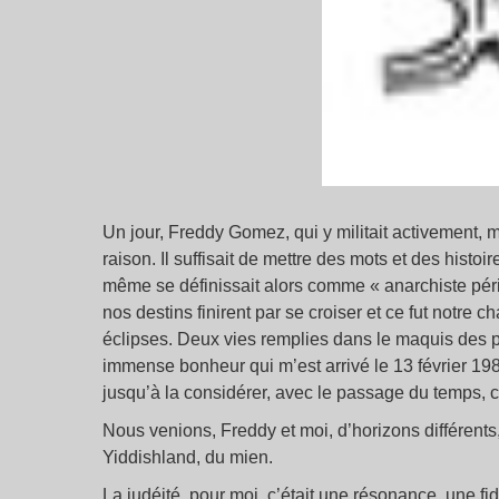
Un jour, Freddy Gomez, qui y militait activement, me 
raison. Il suffisait de mettre des mots et des histo
même se définissait alors comme « anarchiste périp
nos destins finirent par se croiser et ce fut notre c
éclipses. Deux vies remplies dans le maquis des p
immense bonheur qui m’est arrivé le 13 février 1985
jusqu’à la considérer, avec le passage du temps, c
Nous venions, Freddy et moi, d’horizons différents
Yiddishland, du mien.
La judéité, pour moi, c’était une résonance, une fid