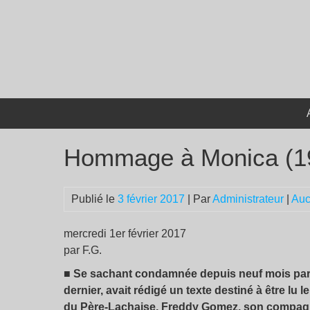
Passer
au
contenu
Hommage à Monica (1
Publié le
3 février 2017
| Par
Administrateur
|
Auc
mercredi 1er février 2017
par F.G.
■
Se sachant condamnée depuis neuf mois par 
dernier, avait rédigé un texte destiné à être lu
du Père-Lachaise, Freddy Gomez, son compagnon