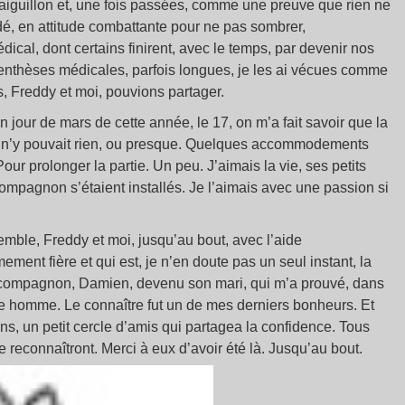
aiguillon et, une fois passées, comme une preuve que rien ne
oudé, en attitude combattante pour ne pas sombrer,
al, dont certains finirent, avec le temps, par devenir nos
nthèses médicales, parfois longues, je les ai vécues comme
 Freddy et moi, pouvions partager.
n jour de mars de cette année, le 17, on m’a fait savoir que la
s, n’y pouvait rien, ou presque. Quelques accommodements
our prolonger la partie. Un peu. J’aimais la vie, ses petits
n compagnon s’étaient installés. Je l’aimais avec une passion si
semble, Freddy et moi, jusqu’au bout, avec l’aide
ement fière et qui est, je n’en doute pas un seul instant, la
on compagnon, Damien, devenu son mari, qui m’a prouvé, dans
aite homme. Le connaître fut un de mes derniers bonheurs. Et
ons, un petit cercle d’amis qui partagea la confidence. Tous
e reconnaîtront. Merci à eux d’avoir été là. Jusqu’au bout.