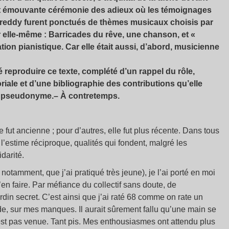
et émouvante cérémonie des adieux où les témoignages
 Freddy furent ponctués de thèmes musicaux choisis par
 elle-même : Barricades du rêve, une chanson, et «
tion pianistique. Car elle était aussi, d’abord, musicienne
reproduire ce texte, complété d’un rappel du rôle,
oriale et d’une bibliographie des contributions qu’elle
us pseudonyme.– À contretemps.
e fut ancienne ; pour d’autres, elle fut plus récente. Dans tous
 l’estime réciproque, qualités qui fondent, malgré les
idarité.
notamment, que j’ai pratiqué très jeune), je l’ai porté en moi
n faire. Par méfiance du collectif sans doute, de
din secret. C’est ainsi que j’ai raté 68 comme on rate un
de, sur mes manques. Il aurait sûrement fallu qu’une main se
’est pas venue. Tant pis. Mes enthousiasmes ont attendu plus