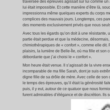
traversée des épreuves agissait sur lui comme un 
lui était impossible. Et cette manière d’être là, s
impressionna même quelques experts du corps médic
complices des mauvais jours. Longtemps, ces pare
des moments exclusivement privés que nous seuls,
Avec tous les égards qu’on doit à une résistante, u
partie était perdue et que la médecine, désormai
chimiothérapiques de « confort », comme elle dit. P
plaisirs, la lumière de Belle-Île, où ma fille et so
débordante que j’ai choisi le « confort ».
Mon heure était venue. Il s’agissait de la vivre en
incomparable de ma fille Sarah, dont je suis extrêm
digne fille de sa drôle de mère. Avec celle de s
le temps des épreuves, qu’il était la générosité f
puis, il y eut, autour de ce quatuor que nous formi
furent admirables d’élégance et de discrétion. Ils s