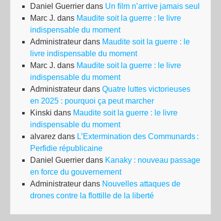
Daniel Guerrier
dans
Un film n’arrive jamais seul
co
Marc J.
dans
Maudite soit la guerre : le livre
sur
indispensable du moment
la
Administrateur
dans
Maudite soit la guerre : le
man
livre indispensable du moment
#Na
Marc J.
dans
Maudite soit la guerre : le livre
indispensable du moment
Administrateur
dans
Quatre luttes victorieuses
en 2025 : pourquoi ça peut marcher
Kinski
dans
Maudite soit la guerre : le livre
indispensable du moment
alvarez
dans
L’Extermination des Communards :
Perfidie républicaine
Daniel Guerrier
dans
Kanaky : nouveau passage
en force du gouvernement
Administrateur
dans
Nouvelles attaques de
drones contre la flottille de la liberté