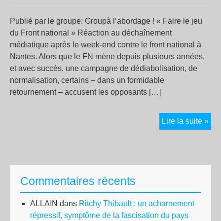
Publié par le groupe: Groupà l’abordage ! « Faire le jeu
du Front national » Réaction au déchaînement
médiatique après le week-end contre le front national à
Nantes. Alors que le FN mène depuis plusieurs années,
et avec succès, une campagne de dédiabolisation, de
normalisation, certains – dans un formidable
retournement – accusent les opposants […]
«
Lire la suite »
Fai
le
jeu
du
Commentaires récents
Fro
nat
ALLAIN
dans
Ritchy Thibault : un acharnement
»
répressif, symptôme de la fascisation du pays
: