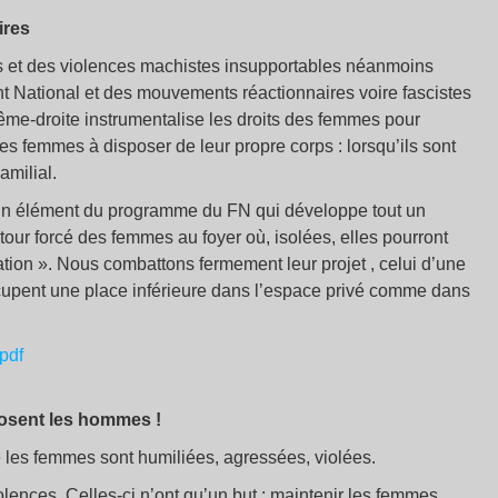
ires
s et des violences machistes insupportables néanmoins
nt National et des mouvements réactionnaires voire fascistes
trême-droite instrumentalise les droits des femmes pour
es femmes à disposer de leur propre corps : lorsqu’ils sont
amilial.
un élément du programme du FN qui développe tout un
tour forcé des femmes au foyer où, isolées, elles pourront
Nation ». Nous combattons fermement leur projet , celui d’une
cupent une place inférieure dans l’espace privé comme dans
pdf
osent les hommes !
e les femmes sont humiliées, agressées, violées.
olences. Celles-ci n’ont qu’un but : maintenir les femmes