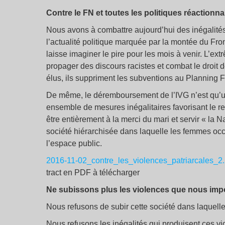
Contre le FN et toutes les politiques réactionna
Nous avons à combattre aujourd’hui des inégalité
l’actualité politique marquée par la montée du Fro
laisse imaginer le pire pour les mois à venir. L’ex
propager des discours racistes et combat le droit d
élus, ils suppriment les subventions au Planning F
De même, le déremboursement de l’IVG n’est qu’
ensemble de mesures inégalitaires favorisant le re
être entièrement à la merci du mari et servir « la 
société hiérarchisée dans laquelle les femmes oc
l’espace public.
2016-11-02_contre_les_violences_patriarcales_2.
tract en PDF à télécharger
Ne subissons plus les violences que nous imp
Nous refusons de subir cette société dans laquell
Nous refusons les inégalités qui produisent ces vi