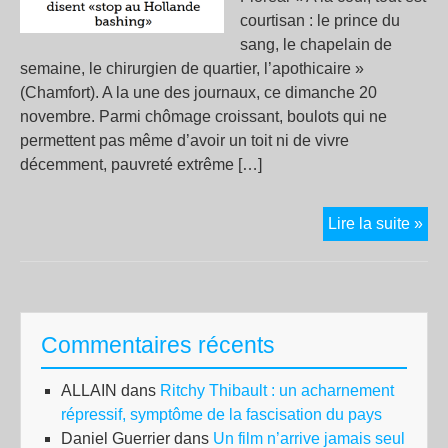
courtisan : le prince du
sang, le chapelain de
semaine, le chirurgien de quartier, l’apothicaire »
(Chamfort). A la une des journaux, ce dimanche 20
novembre. Parmi chômage croissant, boulots qui ne
permettent pas même d’avoir un toit ni de vivre
décemment, pauvreté extrême […]
La
Lire la suite »
col
des
gav
Commentaires récents
ALLAIN
dans
Ritchy Thibault : un acharnement
répressif, symptôme de la fascisation du pays
Daniel Guerrier
dans
Un film n’arrive jamais seul