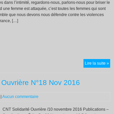
l’É
ies dans l’intimité, regardons-nous, parlons-nous pour briser le
pa
 une femme est attaquée, c’est toutes les femmes qui sont
le
emble que nous devons nous défendre contre les violences
fi
rance, […]
Co
Lire la suite »
les
vi
té Ouvrière N°18 Nov 2016
pat
:
da
|
Aucun commentaire
la
ru
CNT Solidarité Ouvrière /10 novembre 2016 Publications –
le