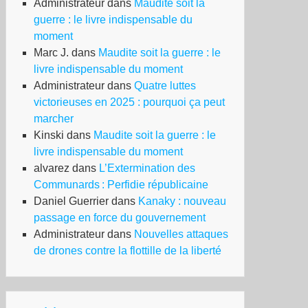
Administrateur
dans
Maudite soit la
guerre : le livre indispensable du
moment
Marc J.
dans
Maudite soit la guerre : le
livre indispensable du moment
Administrateur
dans
Quatre luttes
victorieuses en 2025 : pourquoi ça peut
marcher
Kinski
dans
Maudite soit la guerre : le
pel
livre indispensable du moment
alvarez
dans
L’Extermination des
nion
Communards : Perfidie républicaine
ce
Daniel Guerrier
dans
Kanaky : nouveau
passage en force du gouvernement
Administrateur
dans
Nouvelles attaques
uvelle
de drones contre la flottille de la liberté
fensive
uritaire