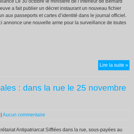
eillance Le 30 octobre le ministère de l’intérieur de Bernard
uve a fait publier un décret instaurant un nouveau fichier
 aux passeports et cartes d’identité dans le journal officiel.
ci annonce une nouvelle arme pour la surveillance de toutes
Ap
Lire la suite »
à
l’u
cales : dans la rue le 25 novembre
fa
à
la
no
|
Aucun commentaire
of
séc
de
tariat Antipatriarcat Sifflées dans la rue, sous-payées au