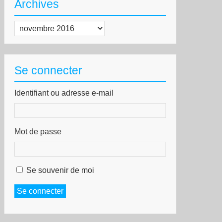
Archives
tat
r
Archives
chage
Se connecter
Identifiant ou adresse e-mail
ntre
Mot de passe
olences
riarcales
Se souvenir de moi
ns
Se connecter
e