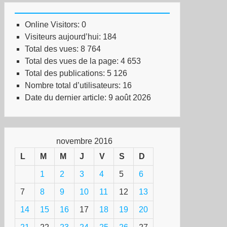
vembre
Online Visitors:
0
Visiteurs aujourd’hui:
184
Total des vues:
8 764
Total des vues de la page:
4 653
Total des publications:
5 126
Nombre total d’utilisateurs:
16
Date du dernier article:
9 août 2026
letin
novembre 2016
L
M
M
J
V
S
D
T-
1
2
3
4
5
6
idarité
vrière
7
8
9
10
11
12
13
18
14
15
16
17
18
19
20
v
16