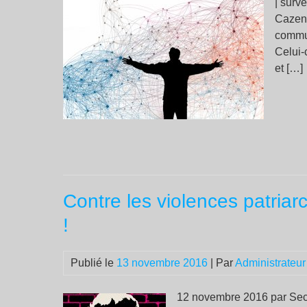
| surv
Cazene
commun
Celui-
et […]
Contre les violences patriar
!
Publié le
13 novembre 2016
| Par
Administrateur
12 novembre 2016 par Secré