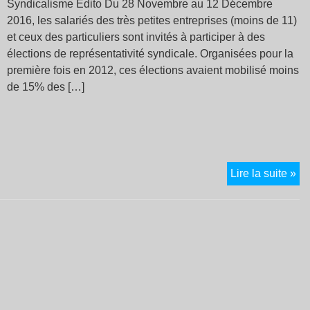
Syndicalisme Édito Du 28 Novembre au 12 Décembre
25
2016, les salariés des très petites entreprises (moins de 11)
no
et ceux des particuliers sont invités à participer à des
!
élections de représentativité syndicale. Organisées pour la
première fois en 2012, ces élections avaient mobilisé moins
de 15% des […]
Bul
Lire la suite »
de
la
CN
Sol
Ou
N°
No
20