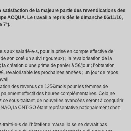
 satisfaction de la majeure partie des revendications des
oupe ACQUA. Le travail a repris dès le dimanche 06/11/16,
 7°).
ls aux salarié-e-s, pour la prise en compte effective de
de son coté un suivi rigoureux) ; la revalorisation de la
 la création d’une prime de panier à 5€/jour ; l’obtention
€, revalorisable les prochaines années ; un jour de repos
vail.
sation des revenus de 125€/mois pour les femmes de
u paiement effectif des heures complémentaires. Cela ne
z ce sous-traitant, de nouvelles avancées seront à conquérir
 NAO, la CNT-SO étant représentative nationalement chez
traité-e-s de l’hôtellerie marseillaise ne devrait pas