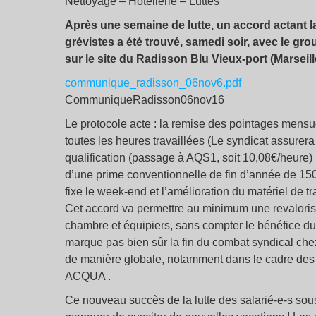
Nettoyage – Hôtellerie – Luttes
Après une semaine de lutte, un accord actant la
grévistes a été trouvé, samedi soir, avec le gr
sur le site du Radisson Blu Vieux-port (Marseille
communique_radisson_06nov6.pdf
CommuniqueRadisson06nov16
Le protocole acte : la remise des pointages mensue
toutes les heures travaillées (Le syndicat assurera 
qualification (passage à AQS1, soit 10,08€/heure) ;
d’une prime conventionnelle de fin d’année de 150
fixe le week-end et l’amélioration du matériel de tra
Cet accord va permettre au minimum une revalori
chambre et équipiers, sans compter le bénéfice d
marque pas bien sûr la fin du combat syndical che
de manière globale, notamment dans le cadre des
ACQUA .
Ce nouveau succès de la lutte des salarié-e-s sous-