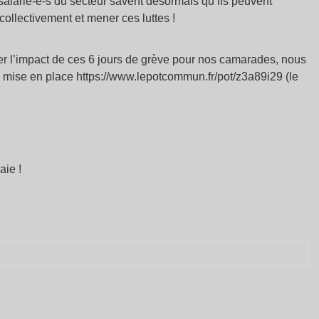
salarié-e-s du secteur savent désormais qu’ils peuvent
collectivement et mener ces luttes !
iter l’impact de ces 6 jours de grève pour nos camarades, nous
e mise en place https://www.lepotcommun.fr/pot/z3a89i29 (le
aie !